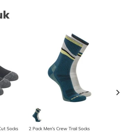
uk
Cut Socks
2 Pack Men's Crew Trail Socks
2 Pack