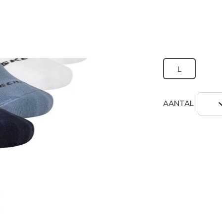
geselecte
Grootte
L
AANTAL