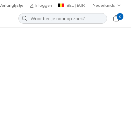
erlanglijstje
Inloggen
BEL | EUR
Nederlands
0
n's Low Cut Texture Knit Socks
Toevoegen aan verlanglijstje
een beoordelingen
tbeoordelingen
inclusief BTW
Z601841
NVY
)