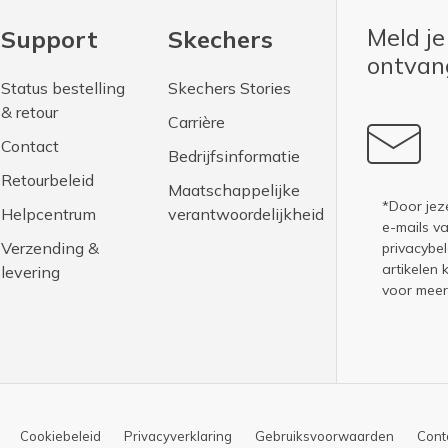
Meld je
Support
Skechers
ontva
Status bestelling
Skechers Stories
& retour
Carrière
Contact
Bedrijfsinformatie
Retourbeleid
Maatschappelijke
*Door jez
Helpcentrum
verantwoordelijkheid
e-mails v
Verzending &
privacybel
artikelen 
levering
voor meer
Cookiebeleid
Privacyverklaring
Gebruiksvoorwaarden
Conta