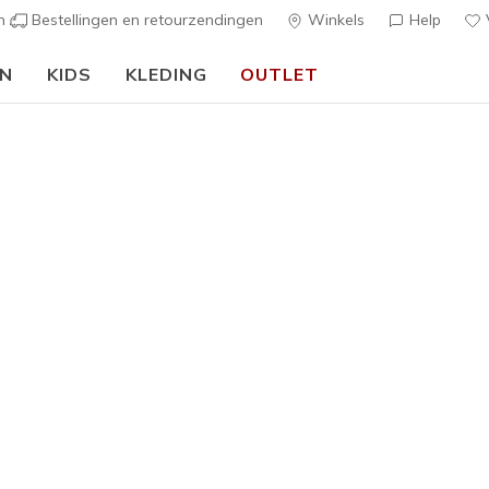
en
Bestellingen en retourzendingen
Winkels
Help
V
EN
KIDS
KLEDING
OUTLET
🎒 Voor het nieuwe schooljaar:
SHOP NU
Heren
6 Pack Me
G
5 van de 5 klan
€ 20,00
Kleur
Marine
(#