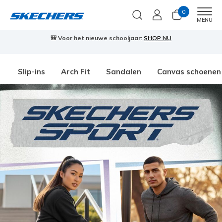
0
Men
MENU
🎒 Voor het nieuwe schooljaar:
SHOP NU
Slip-ins
Arch Fit
Sandalen
Canvas schoenen