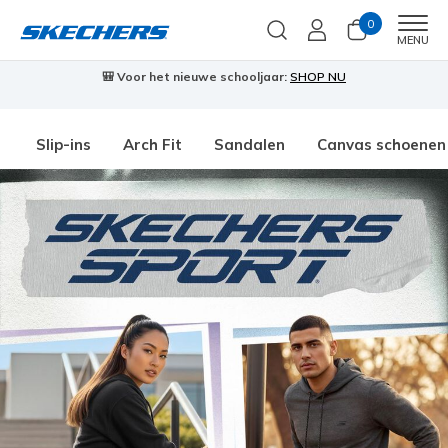
0
Men
MENU
🎒 Voor het nieuwe schooljaar:
SHOP NU
Slip-ins
Arch Fit
Sandalen
Canvas schoenen