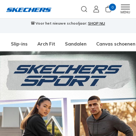
0
Men
MENU
🎒 Voor het nieuwe schooljaar:
SHOP NU
Slip-ins
Arch Fit
Sandalen
Canvas schoenen