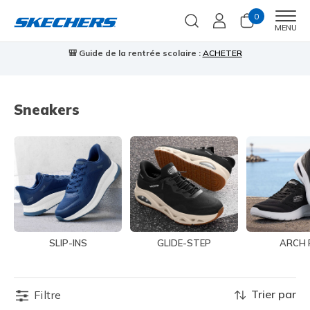
0
Men
MENU
🎒 Guide de la rentrée scolaire :
ACHETER
⭐
us
Sneakers
SLIP-INS
GLIDE-STEP
ARCH 
Trier par
Filtre