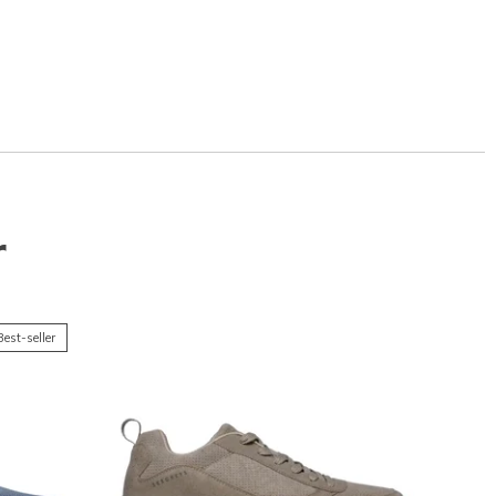
r
Best-seller