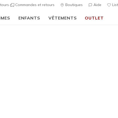
tours
Commandes et retours
Boutiques
Aide
Lis
MMES
ENFANTS
VÊTEMENTS
OUTLET
⭐
Skechers VIP :
retours sous 45 jours pour les membres
S'inscrire
⭐
Homme
Best-seller
UNO - Sui
8
Évaluation clien
80,00 €
i
Couleur
Taupe