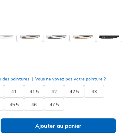
sélectionné
u des pointures
Vous ne voyez pas votre pointure ?
41
41.5
42
42.5
43
45.5
46
47.5
Ajouter au panier