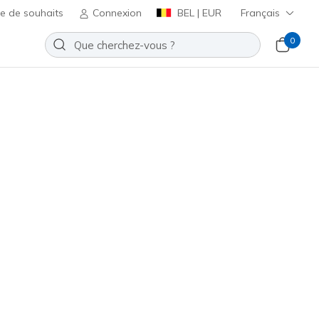
te de souhaits
Connexion
BEL | EUR
Français
0
ted On Air
Ajouter à la Liste de souhaits
5 avis
t 5 sur 5
ncl. TVA
(#
183004
TPE
)