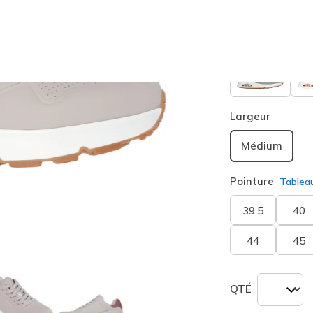
Largeur
Médium
Pointure
Tablea
39.5
40
44
45
QTÉ