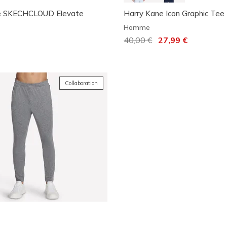
e SKECHCLOUD Elevate
Harry Kane Icon Graphic Tee
Homme
Prix réduit de
40,00 €
à
27,99 €
Collaboration