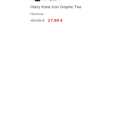
Harry Kane Icon Graphic Tee
Homme
Prix réduit de
40,00 €
à
27,99 €