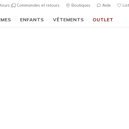
tours
Commandes et retours
Boutiques
Aide
Lis
MMES
ENFANTS
VÊTEMENTS
OUTLET
🎒 Guide de la rentrée scolaire :
ACHETER