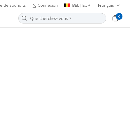
te de souhaits
Connexion
BEL | EUR
Français
0
 pour enfant. Trouvez la paire
Trier par