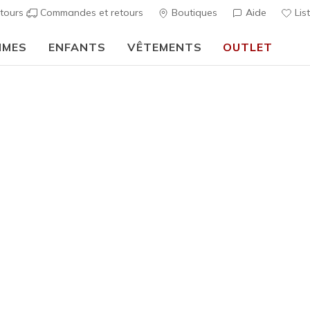
tours
Commandes et retours
Boutiques
Aide
Lis
MMES
ENFANTS
VÊTEMENTS
OUTLET
🎒 Guide de la rentrée scolaire :
ACHETER
t enfant
 promotions exceptionnelles sur les derniers chaussures Skechers
 notre outlet aujourd'hui.
ts
Imperméable