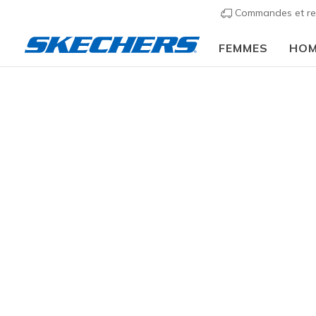
Commandes et re
FEMMES
HO
Outle
GENRE
Profitez de
idéale dans
CATÉGORIE
89 résulta
GRANDEUR
TAILLES ENFANTS