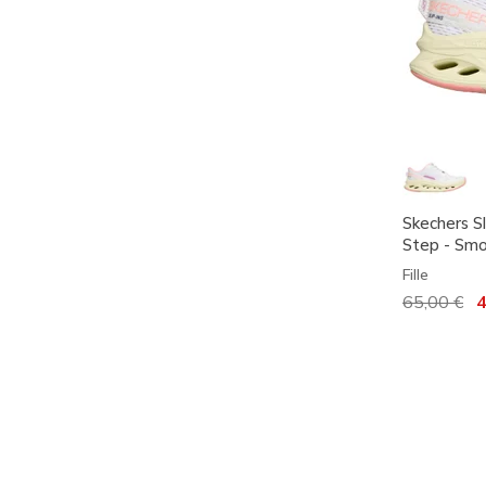
Skechers Sl
Step - Smo
Fille
Prix réduit
65,00 €
à
4