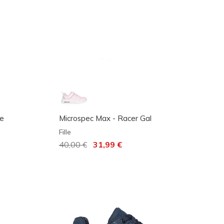
ue
Microspec Max - Racer Gal
Fille
Prix réduit de
40,00 €
à
31,99 €