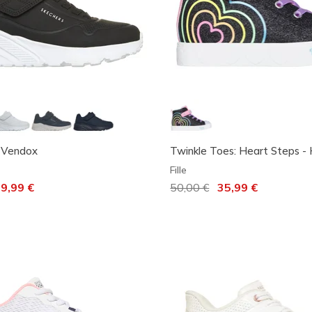
- Vendox
Twinkle Toes: Heart Steps -
Fille
 de
9,99 €
Prix réduit de
50,00 €
à
35,99 €