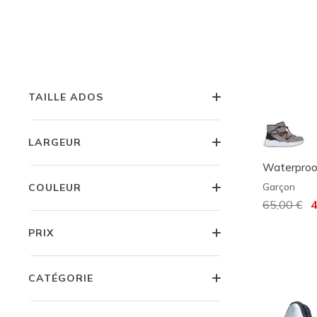
TAILLE JEUNES ENFANTS
TAILLE ENFANTS
TAILLE ADOS
LARGEUR
Waterproof
Garçon
COULEUR
Prix réduit
65,00 €
à
4
PRIX
CATÉGORIE