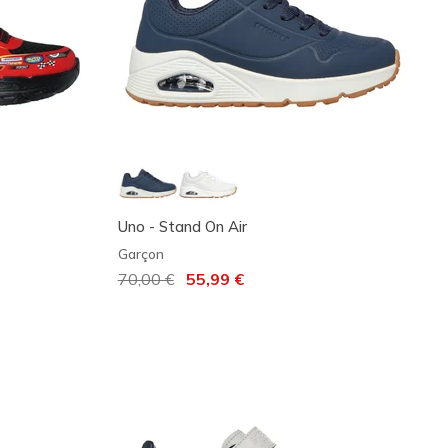
Uno - Stand On Air
Garçon
Prix réduit de
70,00 €
à
55,99 €