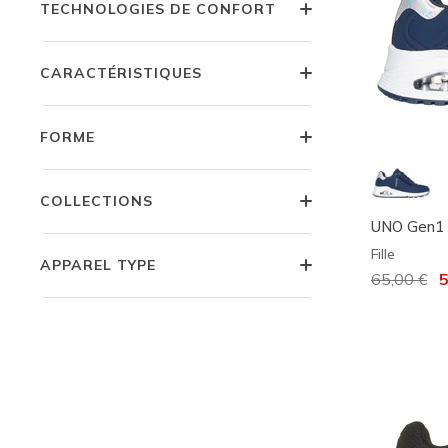
TECHNOLOGIES DE CONFORT
CARACTÉRISTIQUES
FORME
COLLECTIONS
UNO Gen1
Fille
APPAREL TYPE
Prix réduit
65,00 €
à
5