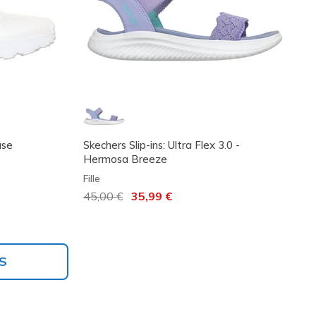
ase
Skechers Slip-ins: Ultra Flex 3.0 -
Hermosa Breeze
Fille
Prix réduit de
45,00 €
à
35,99 €
S