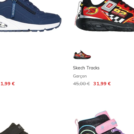
Skech Tracks
Garçon
 de
1,99 €
Prix réduit de
45,00 €
à
31,99 €