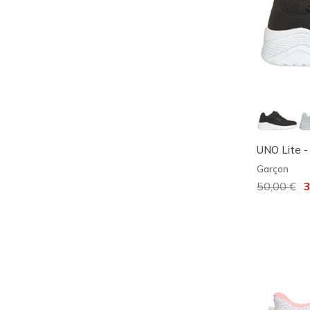
UNO Lite 
Garçon
Prix réduit
50,00 €
à
3