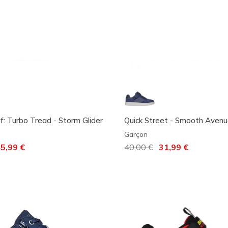
: Turbo Tread - Storm Glider
Quick Street - Smooth Aven
Garçon
 de
5,99 €
Prix réduit de
40,00 €
à
31,99 €