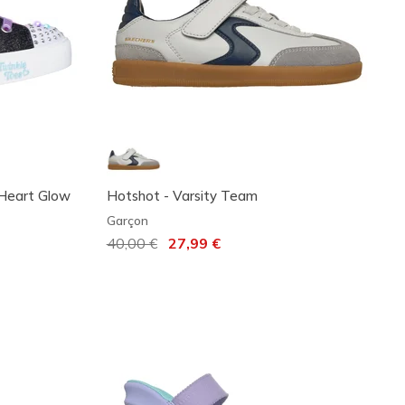
 Heart Glow
Hotshot - Varsity Team
Garçon
Prix réduit de
40,00 €
à
27,99 €