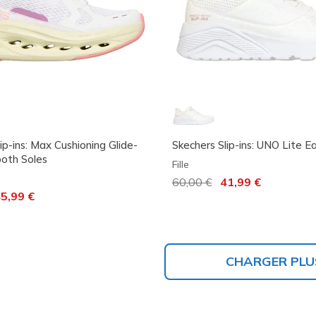
ip-ins: Max Cushioning Glide-
Skechers Slip-ins: UNO Lite E
oth Soles
Fille
Prix réduit de
60,00 €
à
41,99 €
 de
5,99 €
CHARGER PLU