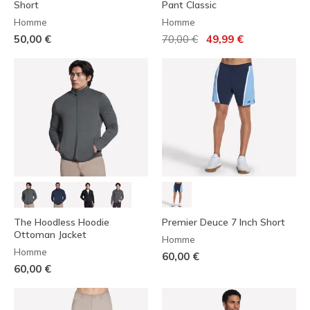
Short
Pant Classic
Homme
Homme
Prix réduit de
à
50,00 €
70,00 €
49,99 €
The Hoodless Hoodie
Premier Deuce 7 Inch Short
Ottoman Jacket
Homme
Homme
60,00 €
60,00 €