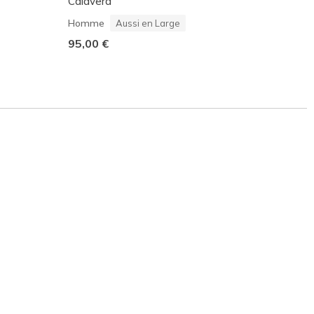
Calavera
Homm
Homme
Aussi en Large
100,0
95,00 €