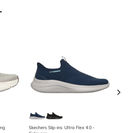
r
ing
Skechers Slip-ins: Ultra Flex 4.0 -
Skeche