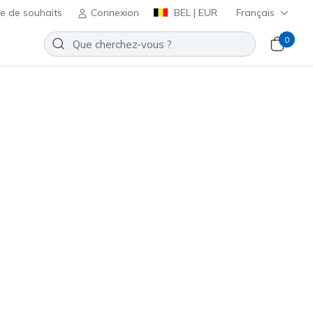
te de souhaits
Connexion
BEL | EUR
Français
0
lip-ins: Pollard - Wilfred
Ajouter à la Liste de souhaits
7 avis
t 5 sur 5
-
90,00 €
incl. TVA
(#
205451
TPE
)