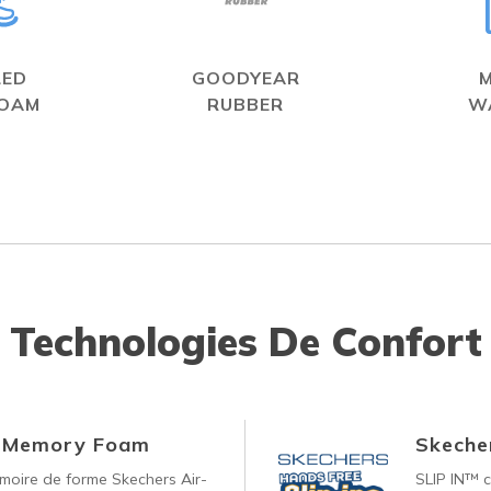
LED
GOODYEAR
FOAM
RUBBER
W
Technologies De Confort
d Memory Foam
Skecher
oire de forme Skechers Air-
SLIP IN™ c