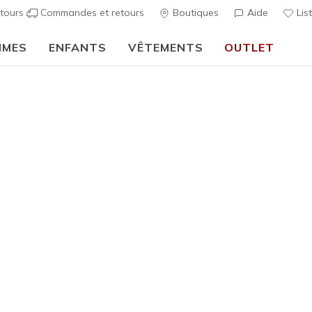
tours
Commandes et retours
Boutiques
Aide
Lis
MMES
ENFANTS
VÊTEMENTS
OUTLET
⭐
Skechers VIP :
retours sous 45 jours pour les membres
S'inscrire
⭐
…
Homme
Skechers S
7
Évaluation clien
85,00 €
Couleur
Taupe