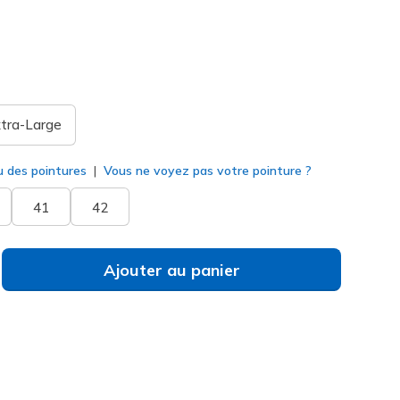
né
tra-Large
u des pointures
Vous ne voyez pas votre pointure ?
41
42
Ajouter au panier