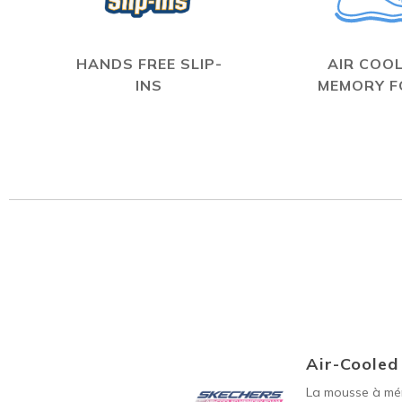
HANDS FREE SLIP-
AIR COO
INS
MEMORY 
Air-Coole
La mousse à mém