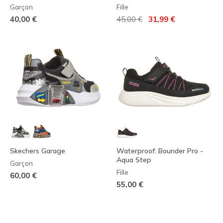
Garçon
Fille
Prix réduit de
à
40,00 €
45,00 €
31,99 €
Skechers Garage
Waterproof: Bounder Pro -
Aqua Step
Garçon
Fille
60,00 €
55,00 €