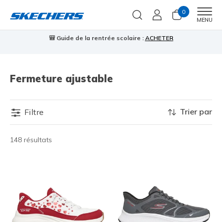
0
Men
MENU
🎒 Guide de la rentrée scolaire :
ACHETER
⭐
us
Fermeture ajustable
Trier par
Filtre
148 résultats