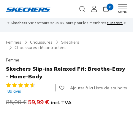
0
Men
MENU
⭐
Skechers VIP :
retours sous 45 jours pour les membres
S'inscrire
⭐

Femmes
Chaussures
Sneakers
Chaussures décontractées
Femme
Skechers Slip-ins Relaxed Fit: Breathe-Easy
- Home-Body
Évaluation client 5 sur 5
Ajouter à la Liste de souhaits
89 avis
Prix réduit de
85,00 €
à
59,99 €
incl. TVA