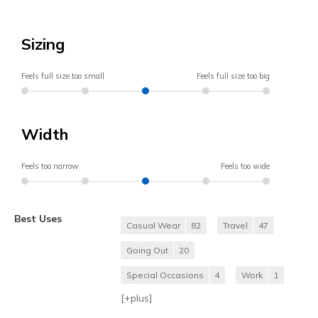
Sizing
Feels full size too small
Feels full size too big
Width
Feels too narrow
Feels too wide
Best Uses
Casual Wear
82
Travel
47
Going Out
20
Special Occasions
4
Work
1
[+
plus
]