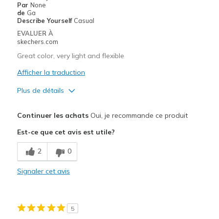
Par
None
de
Ga
Describe Yourself
Casual
EVALUER À
skechers.com
Great color, very light and flexible
Afficher la traduction
Plus de détails
Le pour
Continuer les achats
Oui, je recommande ce produit
Attractive Design
Est-ce que cet avis est utile?
Breathe Well
2
0
Comfortable
Signaler cet avis
Durable
Stylish
5
Les meilleures utilisations