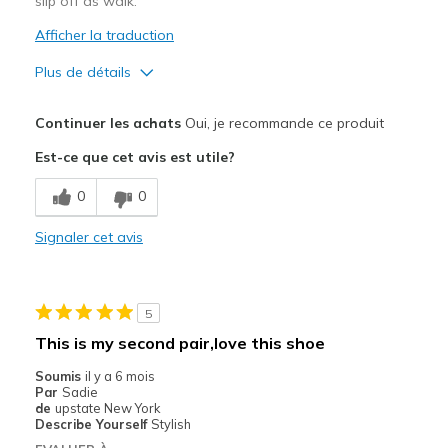
slip off as walk.
Afficher la traduction
Plus de détails
Le pour
Continuer les achats
Oui, je recommande ce produit
Attractive Design
Est-ce que cet avis est utile?
Breathe Well
0
0
Comfortable
Signaler cet avis
Le contre
Foot slips out of shoe
5
Les meilleures utilisations
This is my second pair,love this shoe
Casual Wear
Soumis
il y a 6 mois
Par
Sadie
Going Out
de
upstate New York
Describe Yourself
Stylish
Width
Feels true to width