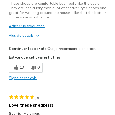
These shoes are comfortable but I really like the design.
They are less clunky than a lot of sneaker-type shoes and
great for wearing around the house. I like that the bottom
of the shoe is not white.
Afficher la traduction
Plus de détails
Le pour
Continuer les achats
Oui, je recommande ce produit
Attractive Design
Est-ce que cet avis est utile?
Comfortable
13
0
Stylish
Signaler cet avis
Les meilleures utilisations
Casual Wear
5
Width
Feels true to width
Love these sneakers!
Sizing
Feels true to size
Soumis
il y a 8 mois
View On Shoes
Shoes are for Wearing