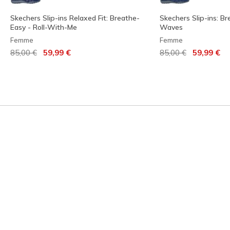
Skechers Slip-ins Relaxed Fit: Breathe-
Skechers Slip-ins: Br
Easy - Roll-With-Me
Waves
Femme
Femme
Prix réduit de
à
Prix réduit de
à
85,00 €
59,99 €
85,00 €
59,99 €