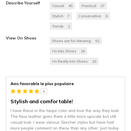
Describe Yourself
Casual
45
Practical
27
Stylish
7
Conservative
6
Trendy
1
View On Shoes
Shoes are for Wearing
51
I'm Into Shoes
16
I'm Really Into Shoes
10
Avis favorable le plus populaire
5
Stylish and comfortable!
I have these in the taupe color and love the way they look.
The faux leather gives them a little more upscale but still
casual look. I wear various Skecher styles but have had
more people comment on these than any other. Just today