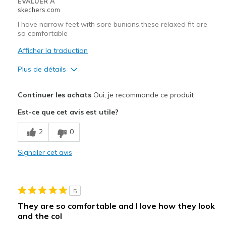
EVALUER À
Sizing
Feels half size too big
skechers.com
View On Shoes
I'm Really Into Shoes
I have narrow feet with sore bunions,these relaxed fit are
so comfortable
Afficher la traduction
Plus de détails
Le pour
Continuer les achats
Oui, je recommande ce produit
Attractive Design
Est-ce que cet avis est utile?
Comfortable
2
0
Les meilleures utilisations
Signaler cet avis
Casual Wear
Going Out
5
Travel
They are so comfortable and I love how they look
and the col
Width
Feels true to width