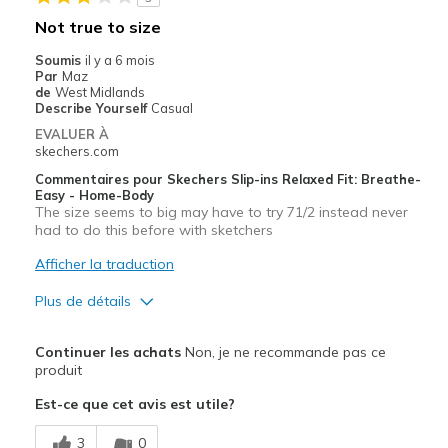
Casual Wear
Not true to size
Going Out
Soumis
il y a 6 mois
Par
Maz
Special Occasions
de
West Midlands
Describe Yourself
Casual
Width
Feels true to width
EVALUER À
skechers.com
Sizing
Feels true to size
View On Shoes
Shoes are for Wearing
Commentaires pour Skechers Slip-ins Relaxed Fit: Breathe-
Easy - Home-Body
The size seems to big may have to try 71/2 instead never
had to do this before with sketchers
Afficher la traduction
Plus de détails
Les meilleures utilisations
Continuer les achats
Non, je ne recommande pas ce
Casual Wear
produit
Est-ce que cet avis est utile?
Width
Feels true to width
Sizing
Feels full size too big
3
0