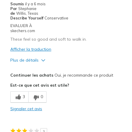
Sizing
Feels true to size
Soumis
il y a 6 mois
Par
Stephanie
View On Shoes
I'm Really Into Shoes
de
Willis, Texas
Describe Yourself
Conservative
EVALUER À
skechers.com
These feel so good and soft to walk in.
Afficher la traduction
Plus de détails
Le pour
Continuer les achats
Oui, je recommande ce produit
Attractive Design
Est-ce que cet avis est utile?
Breathe Well
3
0
Comfortable
Signaler cet avis
Stylish
Les meilleures utilisations
3