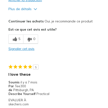
Plus de détails
Le pour
Continuer les achats
Oui, je recommande ce produit
Comfortable
Est-ce que cet avis est utile?
Durable
5
0
Les meilleures utilisations
Signaler cet avis
Casual Wear
Going Out
5
Width
Feels true to width
I love these
Sizing
Feels true to size
Soumis
il y a 7 mois
View On Shoes
Shoes are for Wearing
Par
Tee300
de
Pittsburgh, PA
Describe Yourself
Practical
EVALUER À
skechers.com