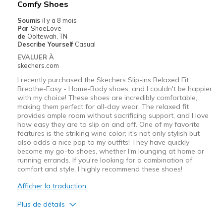
Comfy Shoes
Casual Wear
Soumis
il y a 8 mois
Par
ShoeLove
Travel
de
Ooltewah, TN
Describe Yourself
Casual
Sizing
Feels true to size
EVALUER À
skechers.com
View On Shoes
Shoes are for Wearing
I recently purchased the Skechers Slip-ins Relaxed Fit:
Breathe-Easy - Home-Body shoes, and I couldn't be happier
with my choice! These shoes are incredibly comfortable,
making them perfect for all-day wear. The relaxed fit
provides ample room without sacrificing support, and I love
how easy they are to slip on and off. One of my favorite
features is the striking wine color; it's not only stylish but
also adds a nice pop to my outfits! They have quickly
become my go-to shoes, whether I'm lounging at home or
running errands. If you're looking for a combination of
comfort and style, I highly recommend these shoes!
Afficher la traduction
Plus de détails