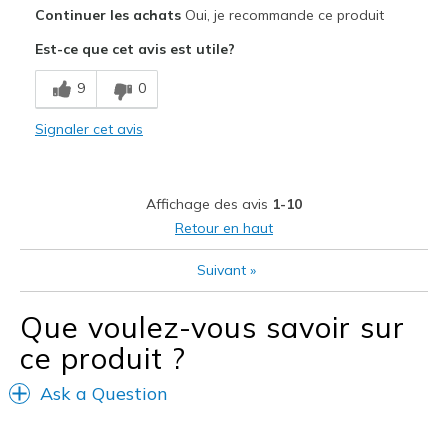
Le pour
Continuer les achats
Oui, je recommande ce produit
Attractive Design
Est-ce que cet avis est utile?
Breathe Well
9
0
Comfortable
Signaler cet avis
Durable
Stylish
Affichage des avis
1-10
Les meilleures utilisations
Retour en haut
Casual Wear
Suivant
»
Width
Feels true to width
Que voulez-vous savoir sur
Sizing
Feels true to size
ce produit ?
View On Shoes
I'm Into Shoes
Ask a Question