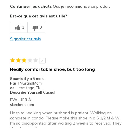
Le pour
Continuer les achats
Oui, je recommande ce produit
Attractive Design
Est-ce que cet avis est utile?
Comfortable
1
0
Durable
Signaler cet avis
Les meilleures utilisations
Casual Wear
3
Width
Feels true to width
Really comfortable shoe, but too long
Sizing
Feels true to size
Soumis
il y a 5 mois
View On Shoes
Shoes are for Wearing
Par
TNGrandMom
de
Hermitage, TN
Describe Yourself
Casual
EVALUER À
skechers.com
Hospital walking when husband is patient. Walking on
concrete in condo. Please make this shoe in a 5 1/2 M & W.
I'm so disappointed after waiting 2 weeks to received. They