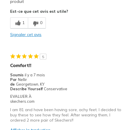
Attractive Design
produit
Est-ce que cet avis est utile?
Breathe Well
1
0
Durable
Stylish
Signaler cet avis
Les meilleures utilisations
Casual Wear
5
Comfort!!
Width
Feels true to width
Sizing
Feels true to size
Soumis
il y a 7 mois
Par
Nellir
View On Shoes
I'm Into Shoes
de
Georgetown, KY
Describe Yourself
Conservative
EVALUER À
skechers.com
I am 81 and have been having sore, achy feet. I decided to
buy these to see how they feel. After wearing them, I
ordered 2 more pair of Skechers!!
Afficher la traduction