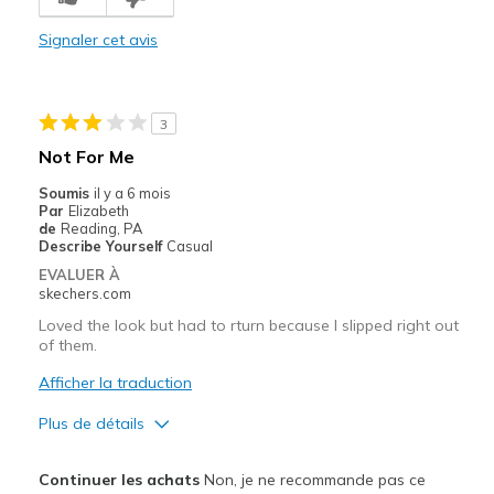
View On Shoes
Shoes are for Wearing
Signaler cet avis
3
Not For Me
Soumis
il y a 6 mois
Par
Elizabeth
de
Reading, PA
Describe Yourself
Casual
EVALUER À
skechers.com
Loved the look but had to rturn because I slipped right out
of them.
Afficher la traduction
Plus de détails
Le pour
Continuer les achats
Non, je ne recommande pas ce