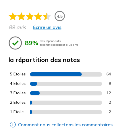
4.5
89 avis
Écrire un avis
89%
des répondants
recommanderaient à un ami
la répartition des notes
5 Etoiles
64
4 Etoiles
9
3 Etoiles
12
2 Etoiles
2
1 Etoile
2
Comment nous collectons les commentaires