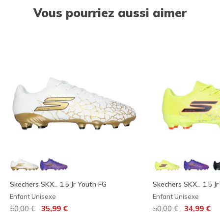
Vous pourriez aussi aimer
Skechers SKX_ 1.5 Jr Youth FG
Skechers SKX_ 1.5 Jr
Enfant Unisexe
Enfant Unisexe
Prix réduit de
à
Prix réduit de
à
50,00 €
35,99 €
50,00 €
34,99 €