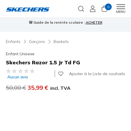
0
Men
MENU
🎒 Guide de la rentrée scolaire :
ACHETER
⭐
us
Enfants
Garçons
Baskets
Enfant Unisexe
Skechers Razor 1.5 Jr Td FG
Évaluation client 3,5 sur 5
Ajouter à la Liste de souhaits
Aucun avis
Prix réduit de
50,00 €
à
35,99 €
incl. TVA