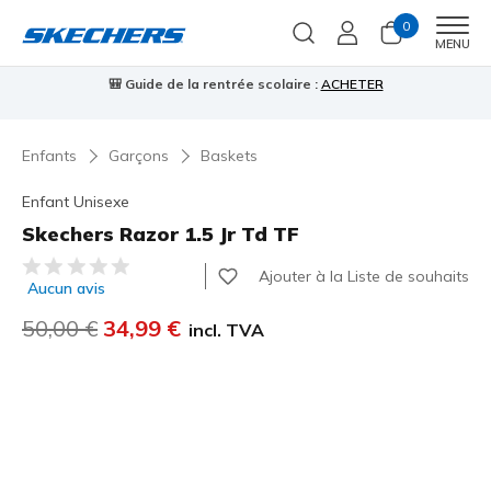
0
Men
MENU
🎒 Guide de la rentrée scolaire :
ACHETER
⭐
us
Enfants
Garçons
Baskets
Enfant Unisexe
Skechers Razor 1.5 Jr Td TF
Évaluation client 5 sur 5
Ajouter à la Liste de souhaits
Aucun avis
Prix réduit de
50,00 €
à
34,99 €
incl. TVA