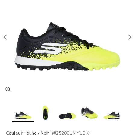
Couleur
Jaune / Noir
(#
252081N
YLBK
)