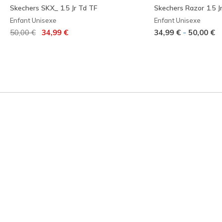
Skechers SKX_ 1.5 Jr Td TF
Skechers Razor 1.5 J
Enfant Unisexe
Enfant Unisexe
Prix réduit de
à
-
50,00 €
34,99 €
34,99 €
50,00 €