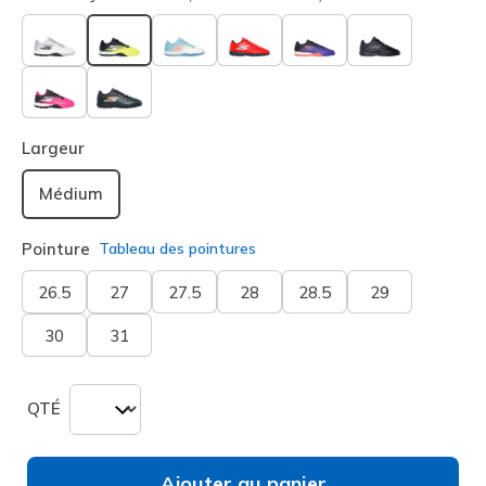
sélectionné
Largeur
Médium
Pointure
Tableau des pointures
26.5
27
27.5
28
28.5
29
30
31
QTÉ
Ajouter au panier