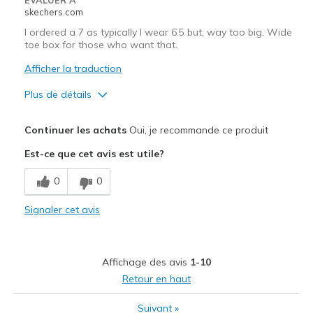
skechers.com
I ordered a 7 as typically I wear 6.5 but, way too big. Wide
toe box for those who want that.
Afficher la traduction
Plus de détails
Le pour
Continuer les achats
Oui, je recommande ce produit
Attractive Design
Est-ce que cet avis est utile?
Breathe Well
0
0
Comfortable
Signaler cet avis
Les meilleures utilisations
Casual Wear
Affichage des avis
1-10
Width
Feels too wide
Retour en haut
Sizing
Feels full size too big
Suivant
»
View On Shoes
I'm Into Shoes