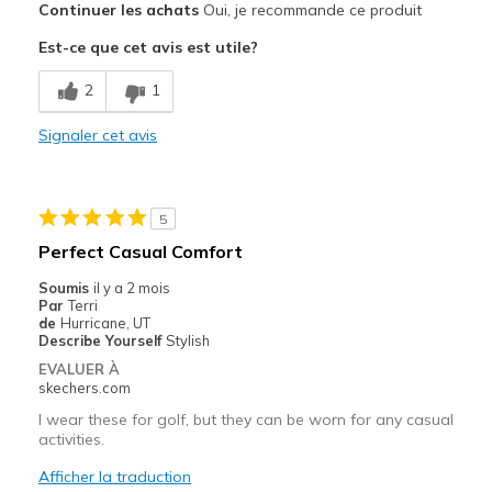
Continuer les achats
Oui, je recommande ce produit
Attractive Design
Est-ce que cet avis est utile?
Breathe Well
2
1
Comfortable
Signaler cet avis
Durable
Stylish
5
Les meilleures utilisations
Perfect Casual Comfort
wish theycame in half sizes
Soumis
il y a 2 mois
Par
Terri
Width
Feels true to width
de
Hurricane, UT
Describe Yourself
Stylish
Sizing
Feels true to size
EVALUER À
skechers.com
I wear these for golf, but they can be worn for any casual
activities.
Afficher la traduction