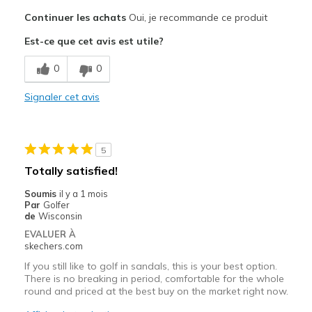
Le pour
Continuer les achats
Oui, je recommande ce produit
Attractive Design
Est-ce que cet avis est utile?
Breathe Well
0
0
Comfortable
Signaler cet avis
Durable
Stylish
5
Les meilleures utilisations
Totally satisfied!
Casual Wear
Soumis
il y a 1 mois
Par
Golfer
Travel
de
Wisconsin
EVALUER À
Width
Feels too wide
skechers.com
Sizing
Feels half size too small
If you still like to golf in sandals, this is your best option.
There is no breaking in period, comfortable for the whole
round and priced at the best buy on the market right now.