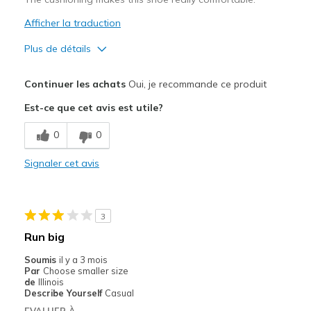
Afficher la traduction
Plus de détails
Le pour
Continuer les achats
Oui, je recommande ce produit
Attractive Design
Est-ce que cet avis est utile?
Comfortable
0
0
Width
Feels true to width
Signaler cet avis
Sizing
Feels true to size
View On Shoes
I'm Into Shoes
3
Run big
Soumis
il y a 3 mois
Par
Choose smaller size
de
Illinois
Describe Yourself
Casual
EVALUER À