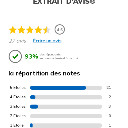
EXTRAIT D'AVIS®
4.6
27 avis
Écrire un avis
93%
des répondants
recommanderaient à un ami
la répartition des notes
5 Etoiles
21
4 Etoiles
2
3 Etoiles
3
2 Etoiles
0
1 Etoile
1