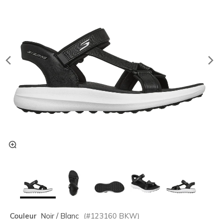
Couleur
Noir / Blanc
(#
123160
BKW
)