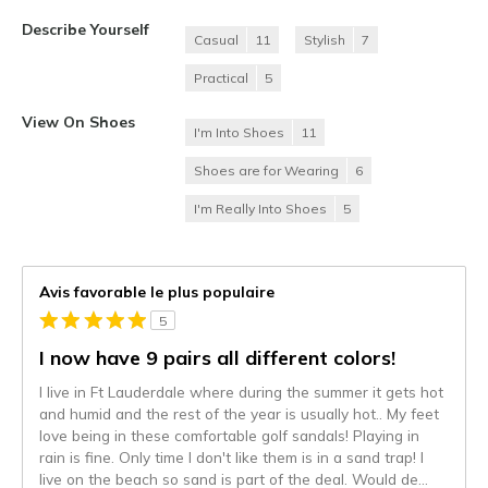
Describe Yourself
Casual
11
Stylish
7
Practical
5
View On Shoes
I'm Into Shoes
11
Shoes are for Wearing
6
I'm Really Into Shoes
5
Avis favorable le plus populaire
5
I now have 9 pairs all different colors!
I live in Ft Lauderdale where during the summer it gets hot
and humid and the rest of the year is usually hot.. My feet
love being in these comfortable golf sandals! Playing in
rain is fine. Only time I don't like them is in a sand trap! I
live on the beach so sand is part of the deal. Would de
...