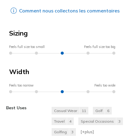
Comment nous collectons les commentaires
Sizing
Feels full size too small
Feels full size too big
Width
Feels too narrow
Feels too wide
Best Uses
Casual Wear
11
Golf
6
Travel
4
Special Occasions
3
[+
plus
]
Golfing
3