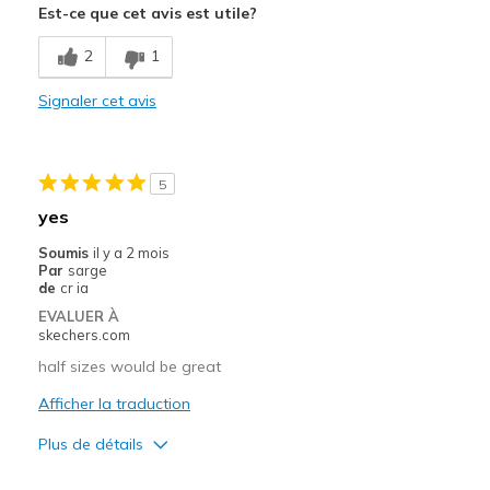
Est-ce que cet avis est utile?
Comfortable
2
1
Durable
Signaler cet avis
Stylish
Width
Feels true to width
5
Sizing
Feels true to size
yes
View On Shoes
Shoes are for Wearing
Soumis
il y a 2 mois
Par
sarge
de
cr ia
EVALUER À
skechers.com
half sizes would be great
Afficher la traduction
Plus de détails
Le pour