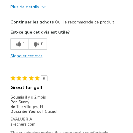
Plus de détails
Le pour
Continuer les achats
Oui, je recommande ce produit
Comfortable
Est-ce que cet avis est utile?
Les meilleures utilisations
1
0
Casual Wear
Signaler cet avis
Width
Feels true to width
Sizing
Feels true to size
View On Shoes
I'm Into Shoes
5
Great for golf
Soumis
il y a 2 mois
Par
Sunny
de
The Villages, FL
Describe Yourself
Casual
EVALUER À
skechers.com
The cushioning makes this shoe really comfortable.