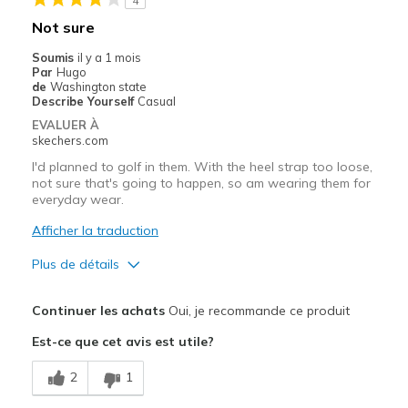
4
Not sure
Soumis
il y a 1 mois
Par
Hugo
de
Washington state
Describe Yourself
Casual
EVALUER À
skechers.com
I'd planned to golf in them. With the heel strap too loose,
not sure that's going to happen, so am wearing them for
everyday wear.
Afficher la traduction
Plus de détails
Le pour
Continuer les achats
Oui, je recommande ce produit
Attractive Design
Est-ce que cet avis est utile?
Breathe Well
2
1
Comfortable