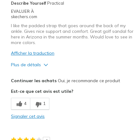
View On Shoes
I'm Into Shoes
Describe Yourself
Practical
EVALUER À
skechers.com
I like the padded strap that goes around the back of my
ankle. Gives nice support and comfort. Great golf sandal for
here in Arizona in the summer months. Would love to see in
more colors.
Afficher la traduction
Plus de détails
Le pour
Continuer les achats
Oui, je recommande ce produit
Attractive Design
Est-ce que cet avis est utile?
Comfortable
4
1
Stylish
Signaler cet avis
Width
Feels true to width
Sizing
Feels true to size
View On Shoes
Shoes are for Wearing