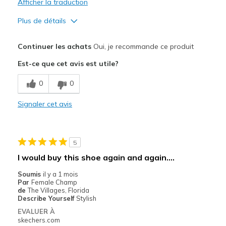
Afficher la traduction
Plus de détails
Le pour
Continuer les achats
Oui, je recommande ce produit
Attractive Design
Est-ce que cet avis est utile?
Breathe Well
0
0
Comfortable
Signaler cet avis
Durable
Stylish
5
Les meilleures utilisations
I would buy this shoe again and again....
Golf
Soumis
il y a 1 mois
Par
Female Champ
Width
Feels true to width
de
The Villages, Florida
Describe Yourself
Stylish
Sizing
Feels true to size
EVALUER À
skechers.com