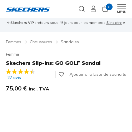
0
Men
MENU
⭐
Skechers VIP :
retours sous 45 jours pour les membres
S'inscrire
⭐

Femmes
Chaussures
Sandales
Femme
Skechers Slip-ins: GO GOLF Sandal
Évaluation client 3,5 sur 5
Ajouter à la Liste de souhaits
27 avis
75,00 €
incl. TVA