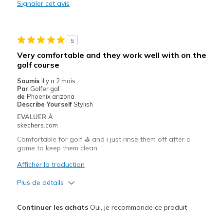
Signaler cet avis
Durable
Stylish
5
Le contre
Very comfortable and they work well with on the
golf course
I wish the heel had an adjustable strap.
Soumis
il y a 2 mois
Les meilleures utilisations
Par
Golfer gal
de
Phoenix arizona
Casual Wear
Describe Yourself
Stylish
EVALUER À
Golf
skechers.com
Comfortable for golf ⛳️ and i just rinse them off after a
Sizing
Feels true to size
game to keep them clean.
View On Shoes
Shoes are for Wearing
Afficher la traduction
Plus de détails
Le pour
Continuer les achats
Oui, je recommande ce produit
Attractive Design