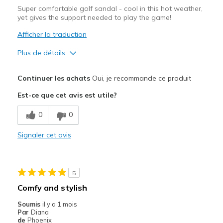
Super comfortable golf sandal - cool in this hot weather,
yet gives the support needed to play the game!
Afficher la traduction
Plus de détails
Le pour
Continuer les achats
Oui, je recommande ce produit
Attractive Design
Est-ce que cet avis est utile?
Breathe Well
0
0
Comfortable
Signaler cet avis
Stylish
Les meilleures utilisations
5
Golfing
Comfy and stylish
Width
Feels true to width
Soumis
il y a 1 mois
Par
Diana
Sizing
Feels true to size
de
Phoenix