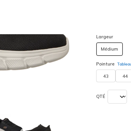
Couleur
Noir
(#
sélection
Largeur
Médium
Pointure
Tablea
43
44
QTÉ