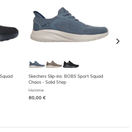
 Squad
Skechers Slip-ins: BOBS Sport Squad
Skeche
Chaos - Solid Step
Homm
Homme
80,00
80,00 €