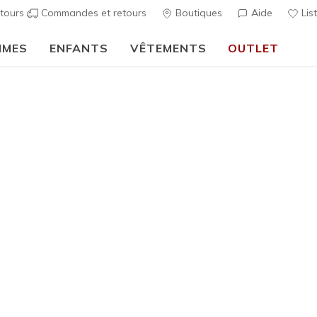
tours
Commandes et retours
Boutiques
Aide
Lis
MMES
ENFANTS
VÊTEMENTS
OUTLET
⭐
Skechers VIP :
retours sous 45 jours pour les membres
S'i
décontractées
Homme
Skechers 
Glacial E
2
Évaluation clien
75,00 €
i