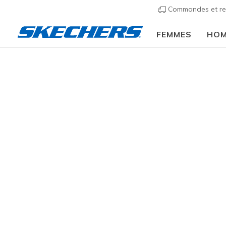
Commandes et re
FEMMES
HO
Hommes
Chaussures
Sneakers
Chaussures 