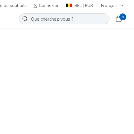
te de souhaits
Connexion
BEL | EUR
Français
0
nscrire
⭐
Slip-ins: BOBS Sport B Flex -
dge
Ajouter à la Liste de souhaits
5 avis
t 3,4 sur 5
ncl. TVA