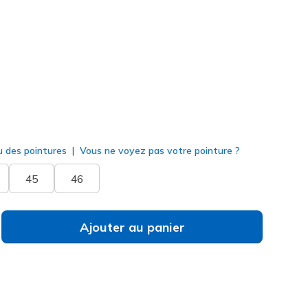
118113
BLK
)
né
u des pointures
Vous ne voyez pas votre pointure ?
45
46
Ajouter au panier