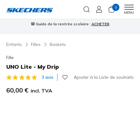
0
Men
MENU
⭐
Skechers VIP :
retours sous 45 jours pour les membres
S'inscrire
⭐

…
Enfants
Filles
Baskets
Fille
UNO Lite - My Drip
Ajouter à la Liste de souhaits
3 avis
Évaluation client 5 sur 5
60,00 €
incl. TVA