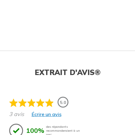
EXTRAIT D'AVIS®
5.0
3 avis
Écrire un avis
des répondants
100%
recommanderaient à un
ami