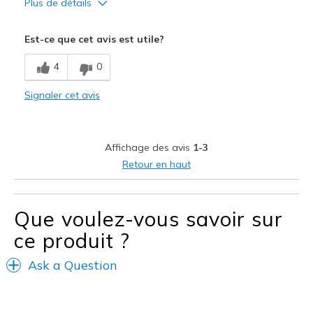
Plus de détails
Le pour
Est-ce que cet avis est utile?
Attractive Design
4
0
Les meilleures utilisations
Signaler cet avis
Casual Wear
Affichage des avis
1-3
Retour en haut
Que voulez-vous savoir sur
ce produit ?
Ask a Question