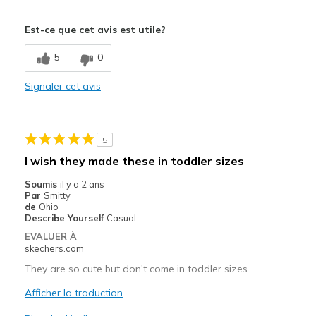
Le pour
Est-ce que cet avis est utile?
Attractive Design
5
0
Comfortable
Signaler cet avis
Stylish
Width
Feels true to width
5
Sizing
Feels full size too small
View On Shoes
I'm Into Shoes
I wish they made these in toddler sizes
Soumis
il y a 2 ans
Par
Smitty
de
Ohio
Describe Yourself
Casual
EVALUER À
skechers.com
They are so cute but don't come in toddler sizes
Afficher la traduction