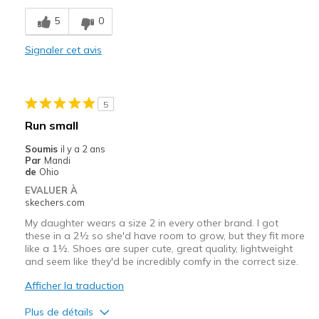
Breathe Well
5
0
Comfortable
Signaler cet avis
Durable
Stylish
5
Les meilleures utilisations
Run small
Casual Wear
Soumis
il y a 2 ans
Par
Mandi
Width
Feels true to width
de
Ohio
Sizing
Feels true to size
EVALUER À
skechers.com
View On Shoes
Shoes are for Wearing
My daughter wears a size 2 in every other brand. I got
these in a 2½ so she'd have room to grow, but they fit more
like a 1½. Shoes are super cute, great quality, lightweight
and seem like they'd be incredibly comfy in the correct size.
Afficher la traduction
Plus de détails