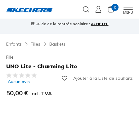
0
Men
MENU
🎒 Guide de la rentrée scolaire :
ACHETER
⭐
us
Enfants
Filles
Baskets
Fille
UNO Lite - Charming Lite
Évaluation client 4 sur 5
Ajouter à la Liste de souhaits
Aucun avis
50,00 €
incl. TVA