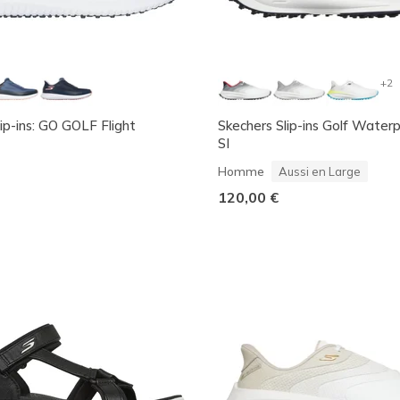
+2
ip-ins: GO GOLF Flight
Skechers Slip-ins Golf Water
SI
Homme
Aussi en Large
120,00 €