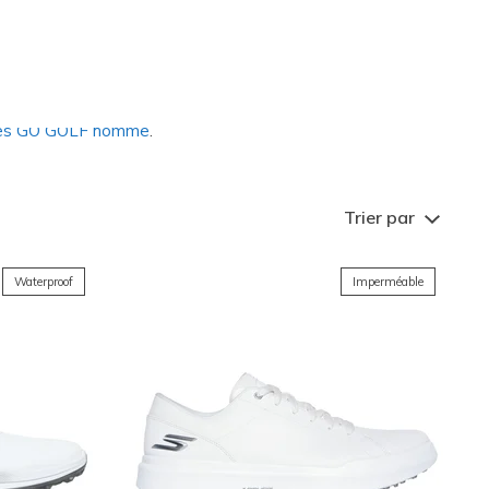
 portée par des athlètes comme
ables avec protection
H2GO
es chaussures de golf conçues
res GO GOLF homme
.
Trier par
Waterproof
Imperméable