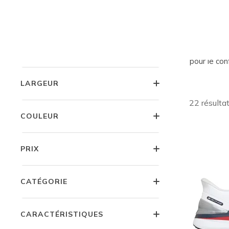
Chau
GENRE
Améliorez 
Matt Fitzp
Shield
aux 
GRANDEUR
pour le con
LARGEUR
22 résulta
COULEUR
PRIX
CATÉGORIE
CARACTÉRISTIQUES