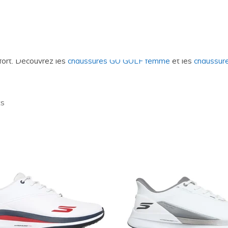
ssures GO GOLF
votre jeu avec les chaussures Skechers
GO GOLF
, la collection
atrick
et
Brooke Henderson
. Des
chaussures de golf
impermé
baskets de golf sans crampons avec soutien Arch Fit, trouvez d
fort. Découvrez les
chaussures GO GOLF femme
et les
chaussu
ts