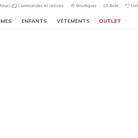
tours
Commandes et retours
Boutiques
Aide
Lis
MMES
ENFANTS
VÊTEMENTS
OUTLET
🎒 Guide de la rentrée scolaire :
ACHETER