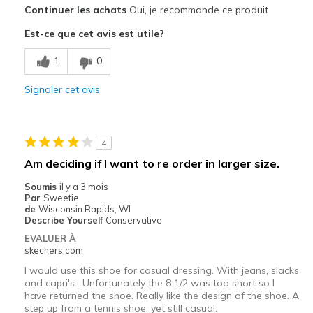
Continuer les achats
Oui, je recommande ce produit
Stylish
Est-ce que cet avis est utile?
Le contre
1
0
Poor Quality
Signaler cet avis
Les meilleures utilisations
Casual Wear
Going Out
4
Am deciding if I want to re order in larger size.
Travel
Soumis
il y a 3 mois
Width
Feels true to width
Par
Sweetie
de
Wisconsin Rapids, WI
Sizing
Feels true to size
Describe Yourself
Conservative
View On Shoes
I'm Into Shoes
EVALUER À
skechers.com
I would use this shoe for casual dressing. With jeans, slacks
and capri's . Unfortunately the 8 1/2 was too short so I
have returned the shoe. Really like the design of the shoe. A
step up from a tennis shoe, yet still casual.