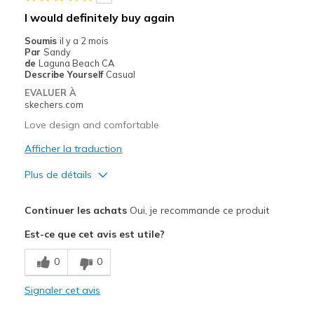
Les meilleures utilisations
I would definitely buy again
Casual Wear
Soumis
il y a 2 mois
Par
Sandy
Going Out
de
Laguna Beach CA
Describe Yourself
Casual
Special Occasions
EVALUER À
skechers.com
Travel
Love design and comfortable
Width
Feels true to width
Afficher la traduction
Sizing
Feels true to size
Plus de détails
View On Shoes
I'm Really Into Shoes
Le pour
Continuer les achats
Oui, je recommande ce produit
Attractive Design
Est-ce que cet avis est utile?
Breathe Well
0
0
Comfortable
Signaler cet avis
Stylish