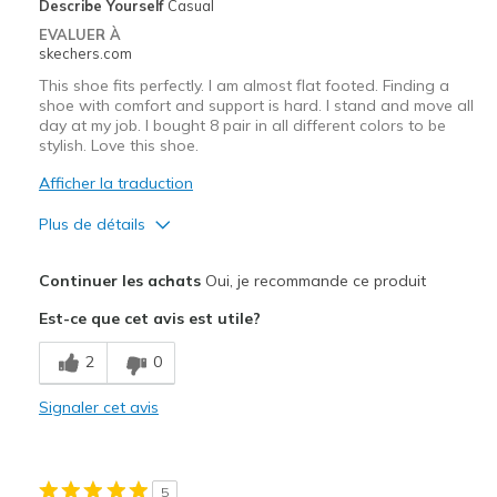
Describe Yourself
Casual
EVALUER À
skechers.com
This shoe fits perfectly. I am almost flat footed. Finding a
shoe with comfort and support is hard. I stand and move all
day at my job. I bought 8 pair in all different colors to be
stylish. Love this shoe.
Afficher la traduction
Plus de détails
Le pour
Continuer les achats
Oui, je recommande ce produit
Attractive Design
Est-ce que cet avis est utile?
Breathe Well
2
0
Comfortable
Signaler cet avis
Durable
Stylish
5