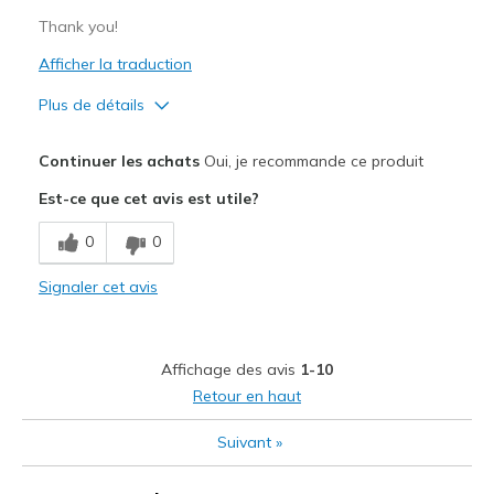
Thank you!
Afficher la traduction
Plus de détails
Le pour
Continuer les achats
Oui, je recommande ce produit
Attractive Design
Est-ce que cet avis est utile?
Breathe Well
0
0
Comfortable
Signaler cet avis
Stylish
Les meilleures utilisations
Affichage des avis
1-10
Casual Wear
Retour en haut
Sizing
Feels half size too big
Suivant
»
View On Shoes
I'm Into Shoes