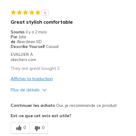
Les meilleures utilisations
5
Casual Wear
Great stylish comfortable
Travel
Soumis
il y a 2 mois
Par
Julie
Width
Feels true to width
de
Aberdeen SD
Describe Yourself
Casual
Sizing
Feels true to size
EVALUER À
View On Shoes
I'm Into Shoes
skechers.com
They are great bought 2
Afficher la traduction
Plus de détails
Le pour
Continuer les achats
Oui, je recommande ce produit
Attractive Design
Est-ce que cet avis est utile?
Comfortable
0
0
Stylish