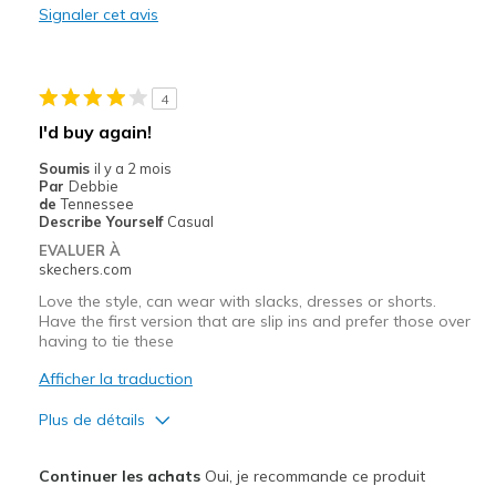
Signaler cet avis
Les meilleures utilisations
Casual Wear
4
Width
Feels true to width
I'd buy again!
Sizing
Feels true to size
Soumis
il y a 2 mois
View On Shoes
Shoes are for Wearing
Par
Debbie
de
Tennessee
Describe Yourself
Casual
EVALUER À
skechers.com
Love the style, can wear with slacks, dresses or shorts.
Have the first version that are slip ins and prefer those over
having to tie these
Afficher la traduction
Plus de détails
Le pour
Continuer les achats
Oui, je recommande ce produit
Attractive Design