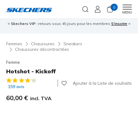
0
Men
MENU
⭐
Skechers VIP :
retours sous 45 jours pour les membres
S'inscrire
⭐

Femmes
Chaussures
Sneakers
Chaussures décontractées
Femme
Hotshot - Kickoff
Évaluation client 5 sur 5
Ajouter à la Liste de souhaits
159 avis
60,00 €
incl. TVA