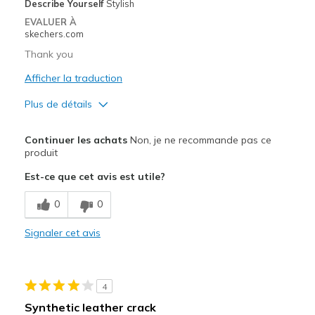
Describe Yourself
Stylish
Travel
EVALUER À
skechers.com
Width
Feels true to width
Thank you
Sizing
Feels true to size
Afficher la traduction
View On Shoes
Shoes are for Wearing
Plus de détails
Le pour
Continuer les achats
Non, je ne recommande pas ce
Attractive Design
produit
Est-ce que cet avis est utile?
Breathe Well
0
0
Comfortable
Durable
Signaler cet avis
Stylish
4
Les meilleures utilisations
Synthetic leather crack
Casual Wear