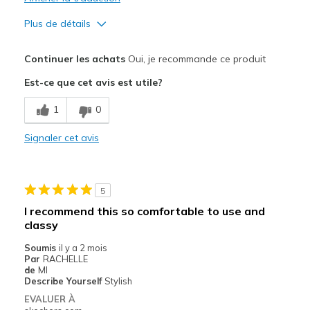
Plus de détails
Le pour
Continuer les achats
Oui, je recommande ce produit
Attractive Design
Est-ce que cet avis est utile?
Breathe Well
1
0
Comfortable
Signaler cet avis
Durable
Stylish
5
Les meilleures utilisations
I recommend this so comfortable to use and
classy
Casual Wear
Soumis
il y a 2 mois
Going Out
Par
RACHELLE
de
MI
Travel
Describe Yourself
Stylish
EVALUER À
Width
Feels true to width