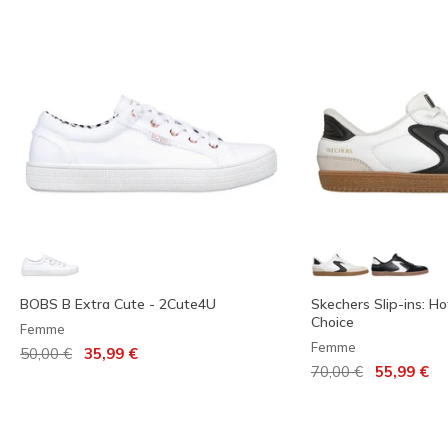
BOBS B Extra Cute - 2Cute4U
Skechers Slip-ins: Ho
Choice
Femme
Femme
Prix réduit de
à
50,00 €
35,99 €
Prix réduit de
à
70,00 €
55,99 €