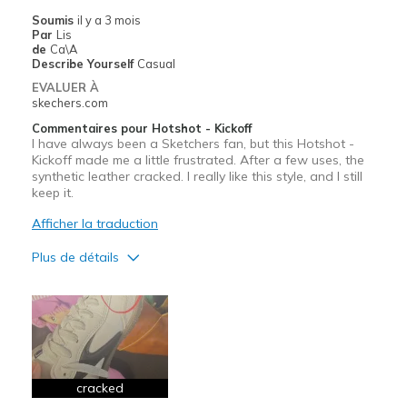
Soumis
il y a 3 mois
Width
Feels true to width
Par
Lis
de
Ca\A
Sizing
Feels true to size
Describe Yourself
Casual
EVALUER À
skechers.com
Commentaires pour Hotshot - Kickoff
I have always been a Sketchers fan, but this Hotshot -
Kickoff made me a little frustrated. After a few uses, the
synthetic leather cracked. I really like this style, and I still
keep it.
Afficher la traduction
Plus de détails
Le pour
Attractive Design
Breathe Well
Comfortable
cracked