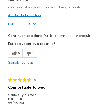
skechers.com
Sizing
Feels half size too big
can use in slack pants, mini skirt dress, or pants
View On Shoes
I'm Into Shoes
Afficher la traduction
Plus de détails
Le pour
Continuer les achats
Oui, je recommande ce produit
Attractive Design
Est-ce que cet avis est utile?
Breathe Well
0
0
Comfortable
Signaler cet avis
Durable
Stylish
5
Les meilleures utilisations
Comfortable to wear
Casual Wear
Soumis
il y a 3 mois
Par
Rachel
Going Out
de
Michigan