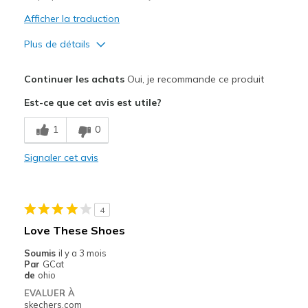
Afficher la traduction
Plus de détails
Le pour
Continuer les achats
Oui, je recommande ce produit
Attractive Design
Est-ce que cet avis est utile?
Stylish
1
0
Les meilleures utilisations
Signaler cet avis
Casual Wear
Width
Feels true to width
4
Sizing
Feels half size too small
Love These Shoes
View On Shoes
I'm Into Shoes
Soumis
il y a 3 mois
Par
GCat
de
ohio
EVALUER À
skechers.com