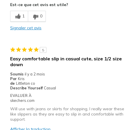
Est-ce que cet avis est utile?
Comfortable
1
0
Stylish
Signaler cet avis
Le contre
Prefer the slip on like these without the tie
5
Les meilleures utilisations
Easy comfortable slip in casual cute, size 1/2 size
Casual Wear
down
Soumis
il y a 2 mois
Travel
Par
Kris
de
Littleton co
Width
Feels true to width
Describe Yourself
Casual
Sizing
Feels true to size
EVALUER À
skechers.com
View On Shoes
Shoes are for Wearing
Will use with jeans or skirts for shopping, I really wear these
like slippers as they are easy to slip in and comfortable with
support.
Afficher la traduction