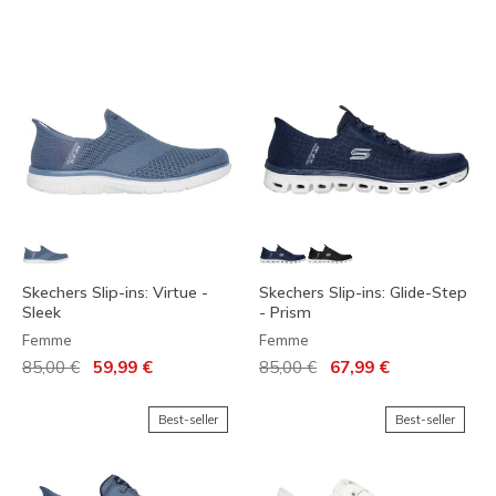
Skechers Slip-ins: Virtue -
Skechers Slip-ins: Glide-Step
Sleek
- Prism
Femme
Femme
Prix réduit de
à
Prix réduit de
à
85,00 €
59,99 €
85,00 €
67,99 €
Best-seller
Best-seller