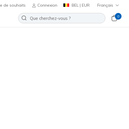
te de souhaits
Connexion
BEL | EUR
Français
0
ers. Découvrez notre large
Trier par
Imperméable