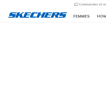
Commandes et re
FEMMES
HO
Chaus
GENRE
Emmitoufle
sélection 
GRANDEUR
33 résulta
TAILLES ENFANTS
LARGEUR