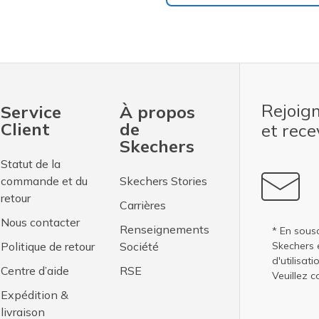
Rejoig
Service
À propos
Client
de
et rec
Skechers
Statut de la
commande et du
Skechers Stories
retour
Carrières
Nous contacter
Renseignements
* En sousc
Politique de retour
Société
Skechers 
d'utilisati
Centre d’aide
RSE
Veuillez c
Expédition &
livraison