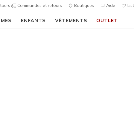
tours
Commandes et retours
Boutiques
Aide
Lis
MMES
ENFANTS
VÊTEMENTS
OUTLET
🎒 Guide de la rentrée scolaire :
ACHETER
sures & Bottes Fausse Fourrure
z vous dans le confort avec la doublure en fausse fourrure Skech
de modèles qui garderont vos pieds au chaud toute la saison.
ts