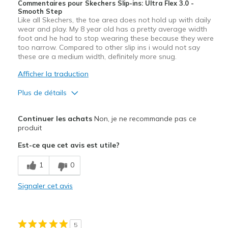
Commentaires pour Skechers Slip-ins: Ultra Flex 3.0 -
Smooth Step
Like all Skechers, the toe area does not hold up with daily
wear and play. My 8 year old has a pretty average width
foot and he had to stop wearing these because they were
too narrow. Compared to other slip ins i would not say
these are a medium width, definitely more snug.
Afficher la traduction
Plus de détails
Width
Feels too narrow
Continuer les achats
Non, je ne recommande pas ce
Sizing
Feels true to size
produit
Est-ce que cet avis est utile?
1
0
Signaler cet avis
5