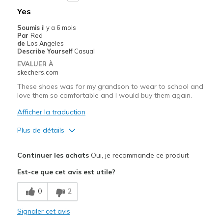
Yes
Soumis
il y a 6 mois
Par
Red
de
Los Angeles
Describe Yourself
Casual
EVALUER À
skechers.com
These shoes was for my grandson to wear to school and
love them so comfortable and I would buy them again.
Afficher la traduction
Plus de détails
Le pour
Continuer les achats
Oui, je recommande ce produit
Attractive Design
Est-ce que cet avis est utile?
Breathe Well
0
2
Comfortable
Signaler cet avis
Durable