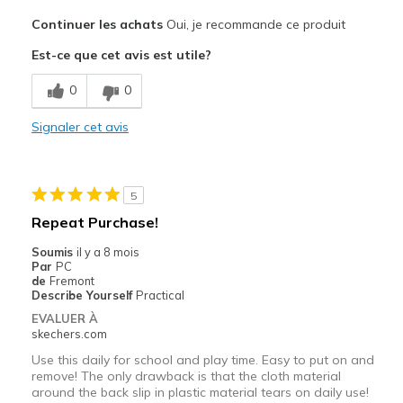
Les meilleures utilisations
Continuer les achats
Oui, je recommande ce produit
Casual Wear
Est-ce que cet avis est utile?
Going Out
0
0
Width
Feels true to width
Signaler cet avis
Sizing
Feels true to size
View On Shoes
Shoes are for Wearing
5
Repeat Purchase!
Soumis
il y a 8 mois
Par
PC
de
Fremont
Describe Yourself
Practical
EVALUER À
skechers.com
Use this daily for school and play time. Easy to put on and
remove! The only drawback is that the cloth material
around the back slip in plastic material tears on daily use!