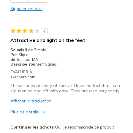
Comfortable
Signaler cet avis
Durable
Stylish
4
Les meilleures utilisations
Attractive and light on the feet
Casual Wear
Soumis
il y a 7 mois
Par
Slip on
Going Out
de
Taunton, MA
Describe Yourself
Casual
Special Occasions
EVALUER À
skechers.com
Travel
These shoes are very attractive. I love the fact that I can
slip then on and off with ease. They are also very comfy.
Width
Feels true to width
Sizing
Feels true to size
Afficher la traduction
View On Shoes
I'm Into Shoes
Plus de détails
Le pour
Continuer les achats
Oui, je recommande ce produit
Attractive Design