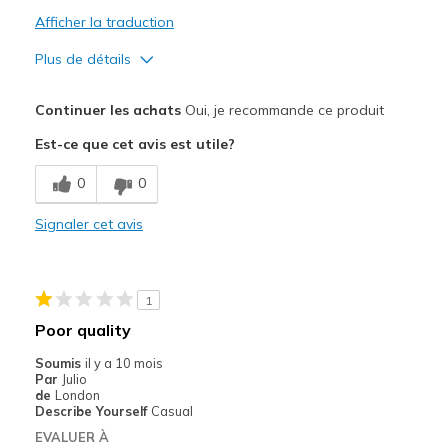
Afficher la traduction
Plus de détails
Le pour
Continuer les achats
Oui, je recommande ce produit
Comfortable
Est-ce que cet avis est utile?
Durable
0
0
Le contre
Signaler cet avis
Back slip in cloth covering material tears
Les meilleures utilisations
1
Casual Wear
Poor quality
Width
Feels true to width
Soumis
il y a 10 mois
Sizing
Feels true to size
Par
Julio
de
London
View On Shoes
I'm Into Shoes
Describe Yourself
Casual
EVALUER À