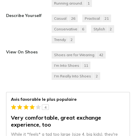
Running around.
1
Describe Yourself
Casual
26
Practical
21
Conservative
6
Stylish
2
Trendy
2
View On Shoes
Shoes are for Wearing
42
I'm Into Shoes
11
I'm Really Into Shoes
2
Avis favorable le plus populaire
4
Very comfortable, great exchange
experience, too
While it *feels* a tad too large (size 4, big kids), they're