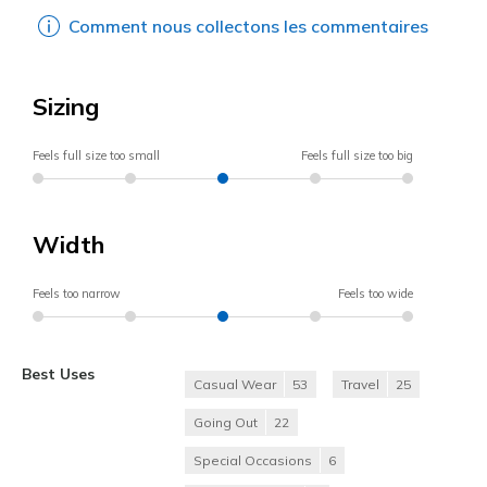
Comment nous collectons les commentaires
Sizing
Feels full size too small
Feels full size too big
Width
Feels too narrow
Feels too wide
Best Uses
Casual Wear
53
Travel
25
Going Out
22
Special Occasions
6