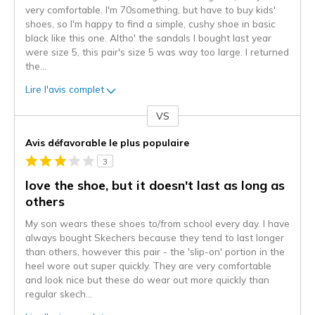
very comfortable. I'm 70something, but have to buy kids'
shoes, so I'm happy to find a simple, cushy shoe in basic
black like this one. Altho' the sandals I bought last year
were size 5, this pair's size 5 was way too large. I returned
the
...
Lire l'avis complet
VS
Coup
de
Avis défavorable le plus populaire
projecteur
3
sur
les
love the shoe, but it doesn't last as long as
critiques
others
My son wears these shoes to/from school every day. I have
always bought Skechers because they tend to last longer
than others, however this pair - the 'slip-on' portion in the
heel wore out super quickly. They are very comfortable
and look nice but these do wear out more quickly than
regular skech
...