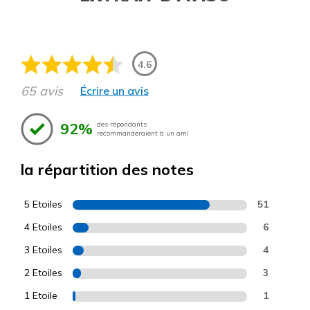
4.6
65 avis
Écrire un avis
92%
des répondants
recommanderaient à un ami
la répartition des notes
5 Etoiles
51
4 Etoiles
6
3 Etoiles
4
2 Etoiles
3
1 Etoile
1