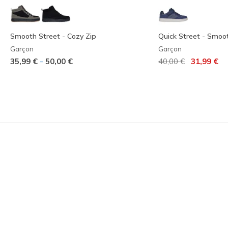
Smooth Street - Cozy Zip
Quick Street - Smoo
Garçon
Garçon
Prix réduit de
à
-
35,99 €
50,00 €
40,00 €
31,99 €