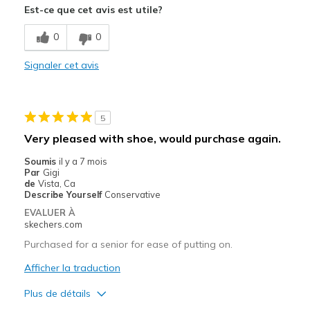
Est-ce que cet avis est utile?
Breathe Well
0
0
Comfortable
Signaler cet avis
Stylish
Les meilleures utilisations
5
Casual Wear
Very pleased with shoe, would purchase again.
Width
Feels true to width
Soumis
il y a 7 mois
Par
Gigi
Sizing
Feels true to size
de
Vista, Ca
View On Shoes
Shoes are for Wearing
Describe Yourself
Conservative
EVALUER À
skechers.com
Purchased for a senior for ease of putting on.
Afficher la traduction
Plus de détails