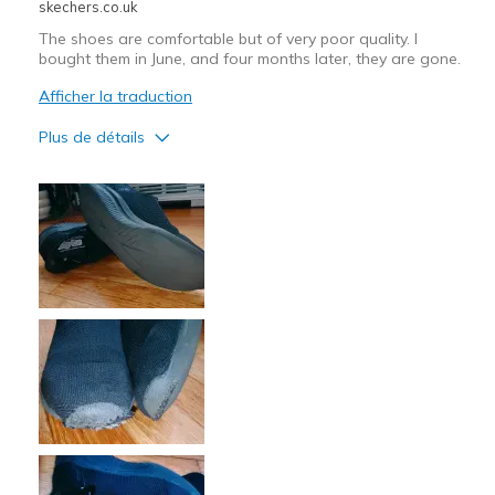
skechers.co.uk
The shoes are comfortable but of very poor quality. I
bought them in June, and four months later, they are gone.
Afficher la traduction
Plus de détails
Le pour
Comfortable
Le contre
Poor Quality
Les meilleures utilisations
Going Out
Width
Feels true to width
Sizing
Feels true to size
View On Shoes
Shoes are for Wearing