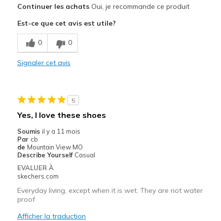
Continuer les achats
Oui, je recommande ce produit
Durable
Est-ce que cet avis est utile?
Stylish
0
0
Les meilleures utilisations
Casual Wear
Signaler cet avis
Going Out
Travel
5
Yes, I love these shoes
Width
Feels true to width
Soumis
il y a 11 mois
Sizing
Feels true to size
Par
cb
View On Shoes
Shoes are for Wearing
de
Mountain View MO
Describe Yourself
Casual
EVALUER À
skechers.com
Everyday living, except when it is wet. They are not water
proof
Afficher la traduction