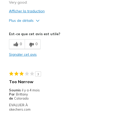
Very good:
Afficher la traduction
Plus de détails
Le pour
Est-ce que cet avis est utile?
Breathe Well
0
0
Comfortable
Signaler cet avis
Sizing
Feels true to size
3
Too Narrow
Soumis
il y a 4 mois
Par
Brittany
de
Colorado
EVALUER À
skechers.com