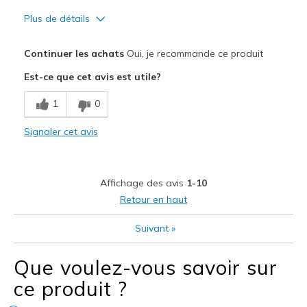
Plus de détails
Le pour
Continuer les achats
Oui, je recommande ce produit
Breathe Well
Est-ce que cet avis est utile?
Comfortable
1
0
Comfy
Signaler cet avis
Les meilleures utilisations
Casual Wear
Affichage des avis
1-10
Travel
Retour en haut
Width
Feels true to width
Suivant
»
Sizing
Feels true to size
View On Shoes
Shoes are for Wearing
Que voulez-vous savoir sur
ce produit ?