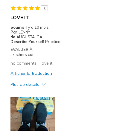
5
LOVE IT
Soumis
il y a 10 mois
Par
LENNY
de
AUGUSTA, GA
Describe Yourself
Practical
EVALUER À
skechers.com
no comments. i love it.
Afficher la traduction
Plus de détails
Le pour
Attractive Design
Breathe Well
Comfortable