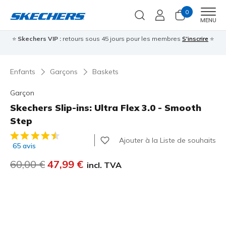
0
Men
MENU
⭐
Skechers VIP :
retours sous 45 jours pour les membres
S'inscrire
⭐

Enfants
Garçons
Baskets
Garçon
Skechers Slip-ins: Ultra Flex 3.0 - Smooth
Step
Évaluation client 5 sur 5
Ajouter à la Liste de souhaits
65 avis
Prix réduit de
60,00 €
à
47,99 €
incl. TVA