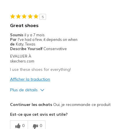
Stylish
5
Le contre
Great shoes
Wear great
Soumis
il y a 7 mois
Par
I've had a few, it depends on when
Les meilleures utilisations
de
Katy, Texas
Describe Yourself
Conservative
Casual Wear
EVALUER À
skechers.com
Width
Feels true to width
I use these shoes for everything!
Sizing
Feels true to size
View On Shoes
Afficher la traduction
Shoes are for Wearing
Plus de détails
Le pour
Continuer les achats
Oui, je recommande ce produit
Attractive Design
Est-ce que cet avis est utile?
Breathe Well
0
0