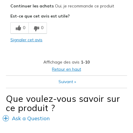
Le pour
Continuer les achats
Oui, je recommande ce produit
Attractive Design
Est-ce que cet avis est utile?
Breathe Well
0
0
Comfortable
Signaler cet avis
Les meilleures utilisations
Casual Wear
Affichage des avis
1-10
Travel
Retour en haut
Width
Feels true to width
Suivant
»
Sizing
Feels true to size
View On Shoes
Shoes are for Wearing
Que voulez-vous savoir sur
ce produit ?
Ask a Question