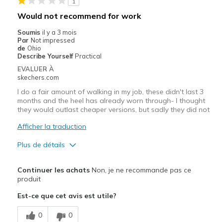
1
Les meilleures utilisations
Would not recommend for work
Casual Wear
Soumis
il y a 3 mois
Par
Not impressed
Travel
de
Ohio
Describe Yourself
Practical
Width
Feels true to width
EVALUER À
skechers.com
Sizing
Feels true to size
View On Shoes
Shoes are for Wearing
I do a fair amount of walking in my job, these didn't last 3
months and the heel has already worn through- I thought
they would outlast cheaper versions, but sadly they did not
Afficher la traduction
Plus de détails
Le pour
Continuer les achats
Non, je ne recommande pas ce
Attractive Design
produit
Est-ce que cet avis est utile?
Stylish
0
0
Le contre