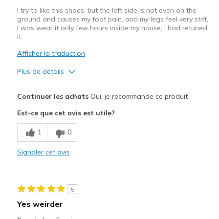
I try to like this shoes, but the left side is not even on the
ground and causes my foot pain, and my legs feel very stiff,
I was wear it only few hours inside my house, I had retuned
it.
Afficher la traduction
Plus de détails
Le pour
Continuer les achats
Oui, je recommande ce produit
Breathe Well
Est-ce que cet avis est utile?
Stylish
1
0
Le contre
Signaler cet avis
Poor Quality
Les meilleures utilisations
5
Travel
Yes weirder
Width
Feels true to width