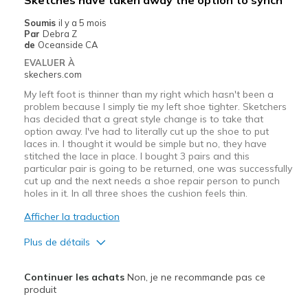
Need Break In
Soumis
il y a 5 mois
Par
Debra Z
Les meilleures utilisations
de
Oceanside CA
EVALUER À
Going Out
skechers.com
Width
My left foot is thinner than my right which hasn't been a
Feels too narrow
problem because I simply tie my left shoe tighter. Sketchers
Sizing
Feels half size too small
has decided that a great style change is to take that
View On Shoes
I'm Really Into Shoes
option away. I've had to literally cut up the shoe to put
laces in. I thought it would be simple but no, they have
stitched the lace in place. I bought 3 pairs and this
particular pair is going to be returned, one was successfully
cut up and the next needs a shoe repair person to punch
holes in it. In all three shoes the cushion feels thin.
Afficher la traduction
Plus de détails
Le contre
Continuer les achats
Non, je ne recommande pas ce
Poor Cushioning
produit