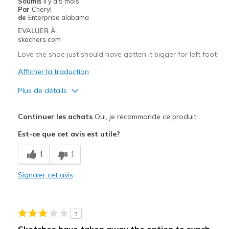
Soumis
il y a 5 mois
Sizing
Feels true to size
Par
Cheryl
de
Enterprise alabama
View On Shoes
Shoes are for Wearing
EVALUER À
skechers.com
Love the shoe just should have gotten it bigger for left foot
Afficher la traduction
Plus de détails
Le pour
Continuer les achats
Oui, je recommande ce produit
Attractive Design
Est-ce que cet avis est utile?
Breathe Well
1
1
Comfortable
Signaler cet avis
Durable
Stylish
3
Le contre
Sketches have taken away the option to synch