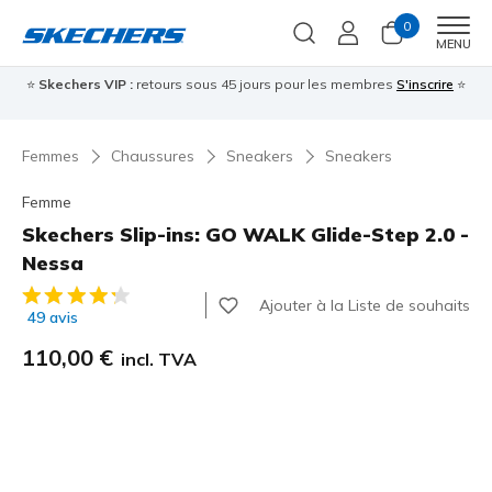
0
Men
MENU
⭐
Skechers VIP :
retours sous 45 jours pour les membres
S'inscrire
⭐

Femmes
Chaussures
Sneakers
Sneakers
Femme
Skechers Slip-ins: GO WALK Glide-Step 2.0 -
Nessa
Évaluation client 3,3 sur 5
Ajouter à la Liste de souhaits
49 avis
110,00 €
incl. TVA