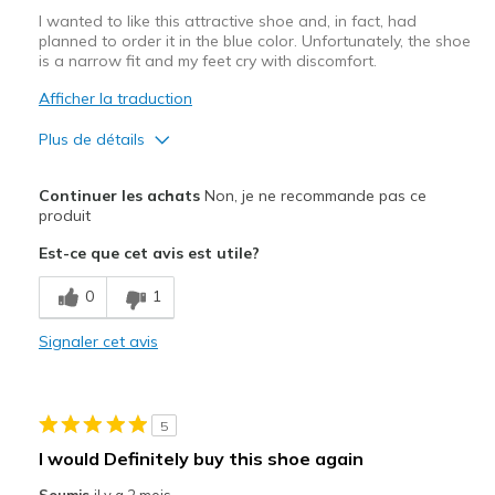
I wanted to like this attractive shoe and, in fact, had
planned to order it in the blue color. Unfortunately, the shoe
is a narrow fit and my feet cry with discomfort.
Afficher la traduction
Plus de détails
Le pour
Continuer les achats
Non, je ne recommande pas ce
Attractive Design
produit
Est-ce que cet avis est utile?
Les meilleures utilisations
Casual Wear
0
1
Width
Signaler cet avis
Feels too narrow
Sizing
Feels half size too small
View On Shoes
Shoes are for Wearing
5
I would Definitely buy this shoe again
Soumis
il y a 2 mois