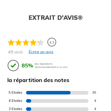
EXTRAIT D'AVIS®
4.3
49 avis
Écrire un avis
85%
des répondants
recommanderaient à un ami
la répartition des notes
5 Etoiles
35
4 Etoiles
4
3 Etoiles
4