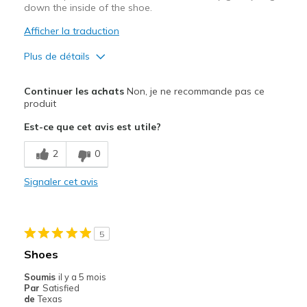
down the inside of the shoe.
Afficher la traduction
Plus de détails
Le pour
Continuer les achats
Non, je ne recommande pas ce
Attractive Design
produit
Est-ce que cet avis est utile?
Stylish
2
0
Le contre
Much larger than normal Skechers shoe
Signaler cet avis
Width
Feels too wide
Sizing
Feels full size too big
5
View On Shoes
I'm Into Shoes
Shoes
Soumis
il y a 5 mois
Par
Satisfied
de
Texas