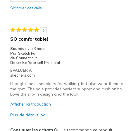
Poor Quality
Signaler cet avis
Wear Out Quickly
Les meilleures utilisations
5
SO comfortable!
Casual Wear
Soumis
il y a 3 mois
Sizing
Feels full size too big
Par
Sketch Fan
de
Connecticut
View On Shoes
I'm Into Shoes
Describe Yourself
Practical
EVALUER À
skechers.com
I bought these sneakers for walking, but also wear them to
the gym. The sole provides perfect support and cushioning.
Love the slip-in design and the look.
Afficher la traduction
Plus de détails
Le pour
Continuer les achats
Oui, je recommande ce produit