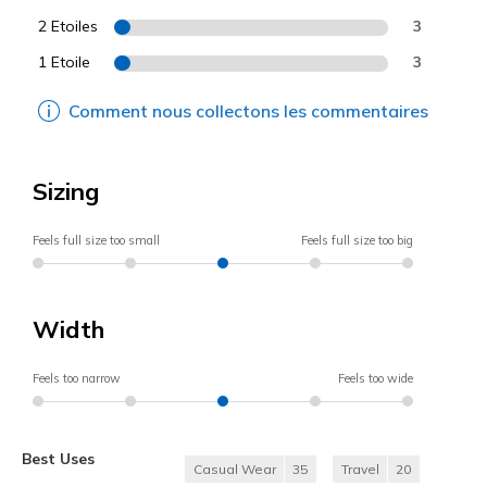
2 Etoiles
3
1 Etoile
3
Comment nous collectons les commentaires
Sizing
Feels full size too small
Feels full size too big
Width
Feels too narrow
Feels too wide
Best Uses
Casual Wear
35
Travel
20