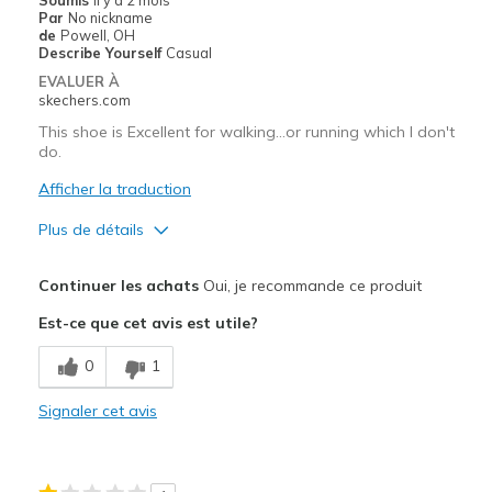
Par
No nickname
de
Powell, OH
Describe Yourself
Casual
EVALUER À
skechers.com
This shoe is Excellent for walking…or running which I don't
do.
Afficher la traduction
Plus de détails
Le pour
Continuer les achats
Oui, je recommande ce produit
Attractive Design
Est-ce que cet avis est utile?
Breathe Well
0
1
Comfortable
Signaler cet avis
Durable
Stylish