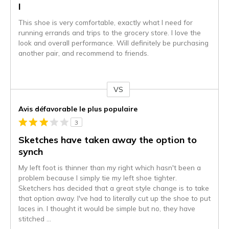
I
This shoe is very comfortable, exactly what I need for
running errands and trips to the grocery store. I love the
look and overall performance. Will definitely be purchasing
another pair, and recommend to friends.
VS
Coup
de
Avis défavorable le plus populaire
projecteur
3
sur
les
Sketches have taken away the option to
critiques
synch
My left foot is thinner than my right which hasn't been a
problem because I simply tie my left shoe tighter.
Sketchers has decided that a great style change is to take
that option away. I've had to literally cut up the shoe to put
laces in. I thought it would be simple but no, they have
stitched
...