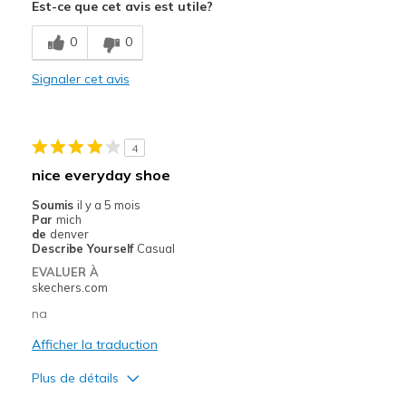
Est-ce que cet avis est utile?
Poor Quality
0
0
View On Shoes
Shoes are for Wearing
Signaler cet avis
4
nice everyday shoe
Soumis
il y a 5 mois
Par
mich
de
denver
Describe Yourself
Casual
EVALUER À
skechers.com
na
Afficher la traduction
Plus de détails