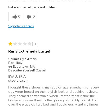
Attractive Design
Est-ce que cet avis est utile?
Breathe Well
0
0
Comfortable
Signaler cet avis
Good support
Les meilleures utilisations
1
Casual Wear
Runs Extremely Large!
Travel
Soumis
il y a 4 mois
Par
Libby
Width
Feels true to width
de
Edgartown, MA
Describe Yourself
Casual
Sizing
Feels true to size
EVALUER À
View On Shoes
I'm Into Shoes
skechers.com
I bought these shoes in my regular size 9 medium for every
day wear based on their stylish look and positive reviews.
They seemed comfortable when I tested them inside the
house so I wore them to the grocery store. My feet slid all
over the place as I walked and I could easily get my finger