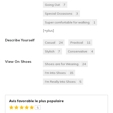
Going Out
7
Special Occasions
3
Super comfortable for walking
1
[+
plus
]
Describe Yourself
Casual
24
Practical
11
Stylish
7
Conservative
4
View On Shoes
Shoes are for Wearing
24
I'm Into Shoes
15
I'm Really Into Shoes
5
Avis favorable le plus populaire
5