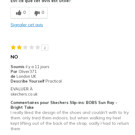
Est-ce que cet avis est utile?
Le contre
Entrée et sortie difficiles
0
0
Inconfortable
Signaler cet avis
Taille
Trop grande
Largeur
Trop larges
2
NO
Soumis
il y a 11 jours
Par
Oliver371
de
London UK
Describe Yourself
Practical
EVALUER À
skechers.co.uk
Commentaires pour Skechers Slip-ins: BOBS Sun Ray -
Bright Take
I really liked the design of the shoes and couldn't with to try
them. only tried them indoors, but when walking my heel
kept lifting out of the back of the strap. sadly I had to return
them