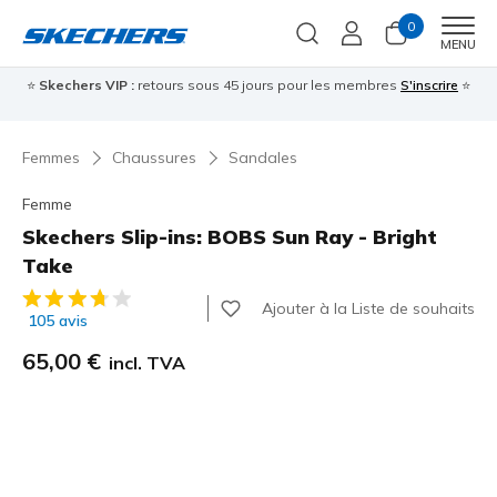
0
Men
MENU
⭐
Skechers VIP :
retours sous 45 jours pour les membres
S'inscrire
⭐

Femmes
Chaussures
Sandales
Femme
Skechers Slip-ins: BOBS Sun Ray - Bright
Take
Évaluation client 3,7 sur 5
Ajouter à la Liste de souhaits
105 avis
65,00 €
incl. TVA