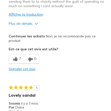
sending them to to charity without the guilt of spending so
much on something I cant actually wear.
Afficher la traduction
Plus de détails
Le pour
Continuer les achats
Non, je ne recommande pas ce
Attractive Design
produit
Est-ce que cet avis est utile?
Stylish
7
0
Le contre
Cant keep on my feet
Signaler cet avis
Poor Cushioning
Les meilleures utilisations
5
Lovely sandal
Casual Wear
Soumis
il y a 3 mois
Width
Feels true to width
Par
Diane