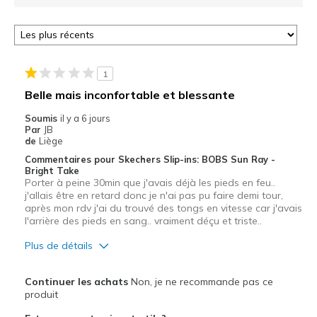
1
Belle mais inconfortable et blessante
Soumis
il y a 6 jours
Par
JB
de
Liège
Commentaires pour Skechers Slip-ins: BOBS Sun Ray -
Bright Take
Porter à peine 30min que j'avais déjà les pieds en feu..
j'allais être en retard donc je n'ai pas pu faire demi tour,
après mon rdv j'ai du trouvé des tongs en vitesse car j'avais
l'arrière des pieds en sang.. vraiment déçu et triste..
Plus de détails
Le pour
Continuer les achats
Non, je ne recommande pas ce
Design séduisant
produit