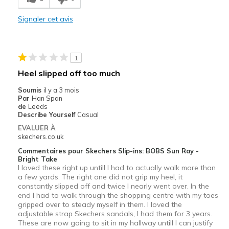
Comfortable
Signaler cet avis
Les meilleures utilisations
Casual Wear
1
Travel
Heel slipped off too much
Width
Feels too wide
Soumis
il y a 3 mois
Sizing
Feels full size too big
Par
Han Span
de
Leeds
Describe Yourself
Casual
EVALUER À
skechers.co.uk
Commentaires pour Skechers Slip-ins: BOBS Sun Ray -
Bright Take
I loved these right up untill I had to actually walk more than
a few yards. The right one did not grip my heel, it
constantly slipped off and twice I nearly went over. In the
end I had to walk through the shopping centre with my toes
gripped over to steady myself in them. I loved the
adjustable strap Skechers sandals, I had them for 3 years.
These are now going to sit in my hallway untill I can justify