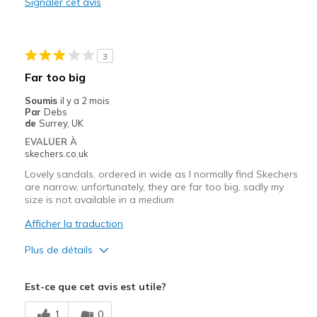
Width
Signaler cet avis
Feels too wide
Sizing
Feels full size too big
3
Far too big
Soumis
il y a 2 mois
Par
Debs
de
Surrey, UK
EVALUER À
skechers.co.uk
Lovely sandals, ordered in wide as I normally find Skechers
are narrow, unfortunately, they are far too big, sadly my
size is not available in a medium
Afficher la traduction
Plus de détails
Le pour
Est-ce que cet avis est utile?
Attractive Design
1
0