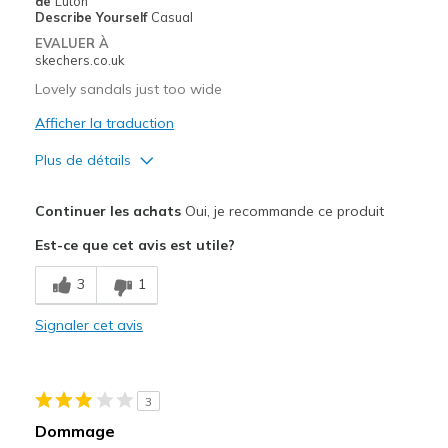
de
Luton
Sizing
Feels full size too big
Describe Yourself
Casual
View On Shoes
Shoes are for Wearing
EVALUER À
skechers.co.uk
Lovely sandals just too wide
Afficher la traduction
Plus de détails
Le pour
Continuer les achats
Oui, je recommande ce produit
Attractive Design
Est-ce que cet avis est utile?
Comfortable
3
1
Stylish
Signaler cet avis
Les meilleures utilisations
Casual Wear
3
Special Occasions
Dommage