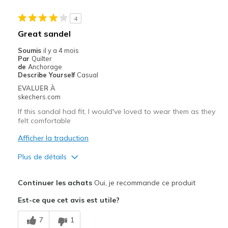
Taille
Bonne taille
4
Largeur
Bonne largeur
Great sandel
Soumis
il y a 4 mois
Par
Quilter
de
Anchorage
Describe Yourself
Casual
EVALUER À
skechers.com
If this sandal had fit, I would've loved to wear them as they
felt comfortable
Afficher la traduction
Plus de détails
Le pour
Continuer les achats
Oui, je recommande ce produit
Comfortable
Est-ce que cet avis est utile?
Les meilleures utilisations
7
1
Travel