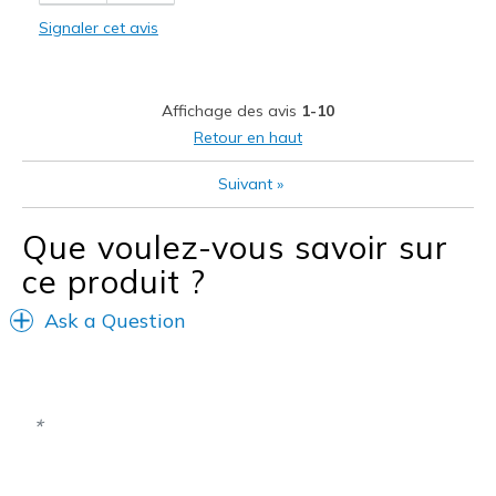
Signaler cet avis
Width
Feels true to width
Sizing
Feels full size too big
View On Shoes
Shoes are for Wearing
Affichage des avis
1-10
Retour en haut
Suivant
»
Que voulez-vous savoir sur
ce produit ?
Ask a Question