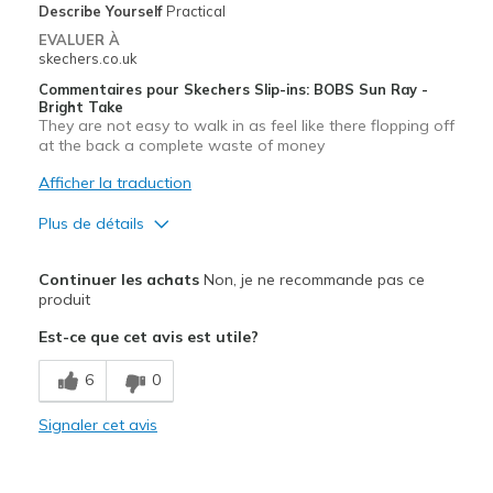
Describe Yourself
Practical
Breedte
Lijkt te smal
EVALUER À
skechers.co.uk
Maat
Lijkt goed van maat
View On Shoes
Schoenen zijn om te dragen
Commentaires pour Skechers Slip-ins: BOBS Sun Ray -
Bright Take
They are not easy to walk in as feel like there flopping off
at the back a complete waste of money
Afficher la traduction
Plus de détails
Le pour
Continuer les achats
Non, je ne recommande pas ce
Comfortable
produit
Est-ce que cet avis est utile?
Le contre
That slip up and down at the back very hard to k
6
0
Les meilleures utilisations
Signaler cet avis
Casual Wear