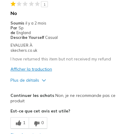
Width
Feels true to width
1
Sizing
Feels full size too big
No
View On Shoes
Shoes are for Wearing
Soumis
il y a 2 mois
Par
Sp
de
England
Describe Yourself
Casual
EVALUER À
skechers.co.uk
I have returned this item but not received my refund
Afficher la traduction
Plus de détails
Le pour
Continuer les achats
Non, je ne recommande pas ce
Comfortable
produit
Est-ce que cet avis est utile?
Les meilleures utilisations
Casual Wear
1
0