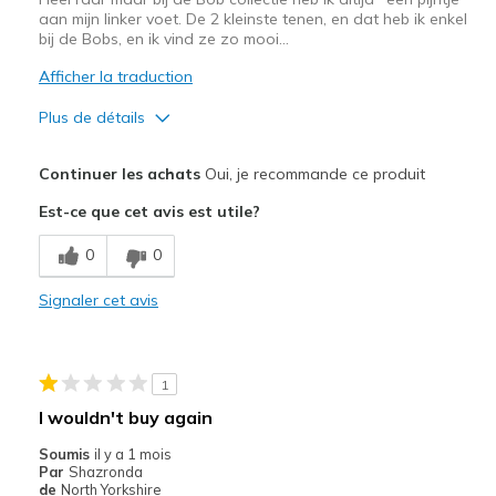
aan mijn linker voet. De 2 kleinste tenen, en dat heb ik enkel
bij de Bobs, en ik vind ze zo mooi...
Afficher la traduction
Plus de détails
Le pour
Continuer les achats
Oui, je recommande ce produit
Comfortabel
Est-ce que cet avis est utile?
Goede demping
0
0
Leuk model
Signaler cet avis
Lichtgewicht
Stijlvol
1
Les meilleures utilisations
I wouldn't buy again
Informele kleding
Soumis
il y a 1 mois
Par
Shazronda
Uitgaan
de
North Yorkshire