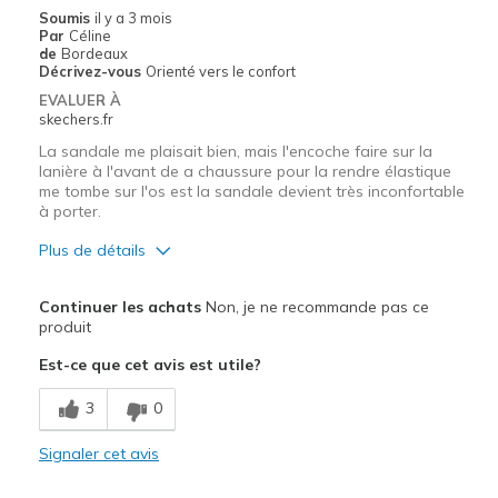
Width
Feels too wide
Soumis
il y a 3 mois
Par
Céline
Sizing
Feels half size too big
de
Bordeaux
Décrivez-vous
Orienté vers le confort
EVALUER À
skechers.fr
La sandale me plaisait bien, mais l'encoche faire sur la
lanière à l'avant de a chaussure pour la rendre élastique
me tombe sur l'os est la sandale devient très inconfortable
à porter.
Plus de détails
Le pour
Continuer les achats
Non, je ne recommande pas ce
Correspond bien à la photo
produit
Est-ce que cet avis est utile?
Entrée et sortie faciles
3
0
Respire bien
Signaler cet avis
Le contre
Inconfortable