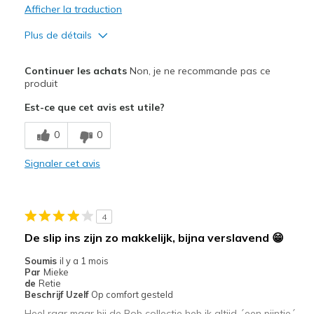
Afficher la traduction
Plus de détails
Le pour
Continuer les achats
Non, je ne recommande pas ce
Attractive Design
produit
Est-ce que cet avis est utile?
Comfortable
0
0
Les meilleures utilisations
Casual Wear
Signaler cet avis
Travel
Width
Feels true to width
4
Sizing
Feels half size too big
De slip ins zijn zo makkelijk, bijna verslavend 😁
View On Shoes
I'm Into Shoes
Soumis
il y a 1 mois
Par
Mieke
de
Retie
Beschrijf Uzelf
Op comfort gesteld
Heel raar maar bij de Bob collectie heb ik altijd ´een pijntje´