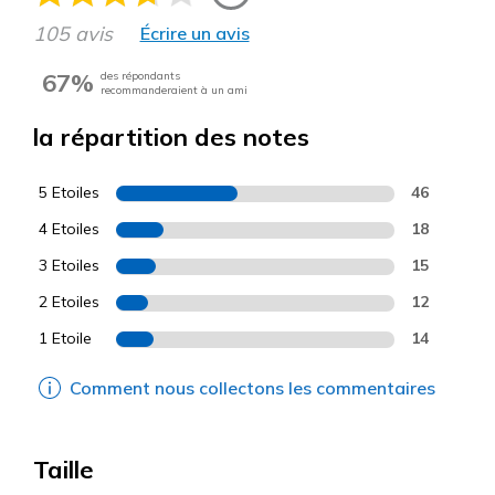
105 avis
Écrire un avis
67%
des répondants
recommanderaient à un ami
la répartition des notes
5 Etoiles
46
4 Etoiles
18
3 Etoiles
15
2 Etoiles
12
1 Etoile
14
Comment nous collectons les commentaires
Taille