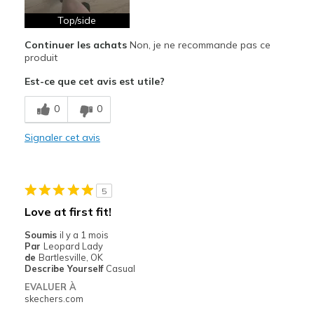
View On Shoes
I'm Into Shoes
Top/side
Continuer les achats
Non, je ne recommande pas ce
produit
Est-ce que cet avis est utile?
0
0
Signaler cet avis
5
Love at first fit!
Soumis
il y a 1 mois
Par
Leopard Lady
de
Bartlesville, OK
Describe Yourself
Casual
EVALUER À
skechers.com