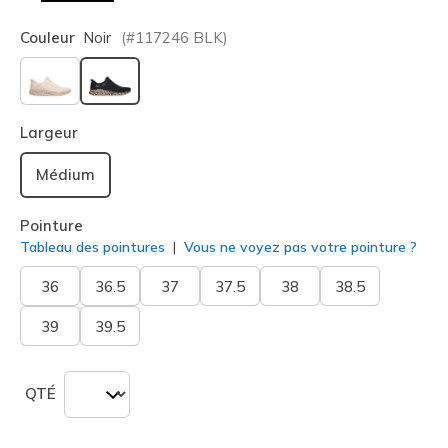
Couleur
Noir
(#
117246
BLK
)
sélectionné
Largeur
Médium
Pointure
Tableau des pointures
Vous ne voyez pas votre pointure ?
36
36.5
37
37.5
38
38.5
39
39.5
QTÉ