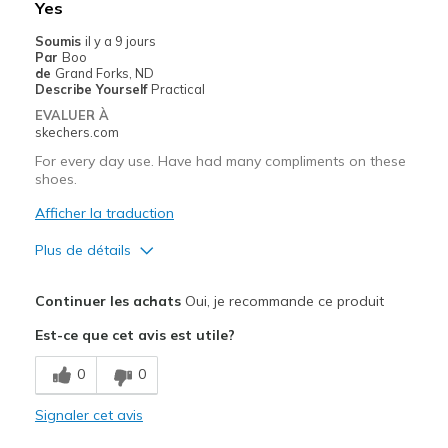
Yes
Casual Wear
Soumis
il y a 9 jours
Par
Boo
Travel
de
Grand Forks, ND
Describe Yourself
Practical
Width
Feels true to width
EVALUER À
skechers.com
Sizing
Feels true to size
View On Shoes
I'm Into Shoes
For every day use. Have had many compliments on these
shoes.
Afficher la traduction
Plus de détails
Le pour
Continuer les achats
Oui, je recommande ce produit
Attractive Design
Est-ce que cet avis est utile?
Breathe Well
0
0
Comfortable
Signaler cet avis
Stylish