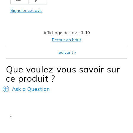
Stylish
Signaler cet avis
Le contre
Need Break In
Affichage des avis
1-10
Les meilleures utilisations
Retour en haut
Casual Wear
Suivant
»
Width
Feels true to width
Que voulez-vous savoir sur
Sizing
Feels true to size
View On Shoes
Shoes are for Wearing
ce produit ?
Ask a Question