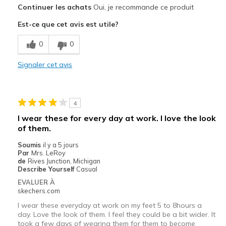
Continuer les achats
Oui, je recommande ce produit
Attractive Design
Est-ce que cet avis est utile?
Comfortable
0
0
Durable
Signaler cet avis
Les meilleures utilisations
Casual Wear
4
Travel
I wear these for every day at work. I love the look
of them.
Sizing
Feels true to size
Soumis
il y a 5 jours
Par
Mrs. LeRoy
de
Rives Junction, Michigan
Describe Yourself
Casual
EVALUER À
skechers.com
I wear these everyday at work on my feet 5 to 8hours a
day. Love the look of them. I feel they could be a bit wider. It
took a few days of wearing them for them to become