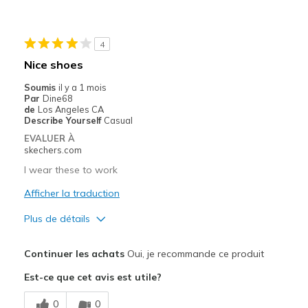
Going Out
Travel
4
Nice shoes
Width
Feels true to width
Soumis
il y a 1 mois
Sizing
Feels true to size
Par
Dine68
View On Shoes
I'm Into Shoes
de
Los Angeles CA
Describe Yourself
Casual
EVALUER À
skechers.com
I wear these to work
Afficher la traduction
Plus de détails
Le pour
Continuer les achats
Oui, je recommande ce produit
Attractive Design
Est-ce que cet avis est utile?
Comfortable
0
0