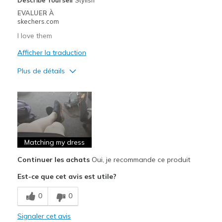
EVALUER À
skechers.com
I love them
Afficher la traduction
Plus de détails
Le pour
Attractive Design
Breathe Well
Comfortable
Matching my dress
Continuer les achats
Oui, je recommande ce produit
Durable
Est-ce que cet avis est utile?
Stylish
0
0
Les meilleures utilisations
Casual Wear
Signaler cet avis