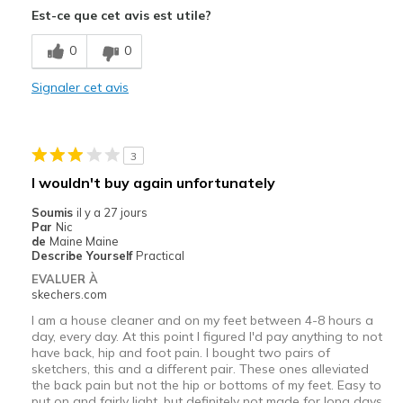
Est-ce que cet avis est utile?
Breathe Well
0
0
Comfortable
Signaler cet avis
Durable
Stylish
3
Les meilleures utilisations
I wouldn't buy again unfortunately
Casual Wear
Soumis
il y a 27 jours
Par
Nic
Going Out
de
Maine Maine
Describe Yourself
Practical
Travel
EVALUER À
skechers.com
Width
Feels true to width
I am a house cleaner and on my feet between 4-8 hours a
Sizing
Feels true to size
day, every day. At this point I figured I'd pay anything to not
have back, hip and foot pain. I bought two pairs of
View On Shoes
Shoes are for Wearing
sketchers, this and a different pair. These ones alleviated
the back pain but not the hip or bottoms of my feet. Easy to
put on and fairly light, but definitely not made for long days