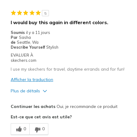
Le contre
5
Need Break In
I would buy this again in different colors.
Les meilleures utilisations
Soumis
il y a 11 jours
Par
Sasha
Casual Wear
de
Seattle, Wa
Describe Yourself
Stylish
Travel
EVALUER À
skechers.com
Width
Feels true to width
I use my skechers for travel, daytime errands and for fun!
Sizing
Feels true to size
View On Shoes
Afficher la traduction
Shoes are for Wearing
Plus de détails
Le pour
Continuer les achats
Oui, je recommande ce produit
Attractive Design
Est-ce que cet avis est utile?
Breathe Well
0
0
Comfortable