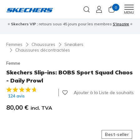
0
Men
MENU
⭐
Skechers VIP :
retours sous 45 jours pour les membres
S'inscrire
⭐

Femmes
Chaussures
Sneakers
Chaussures décontractées
Femme
Skechers Slip-ins: BOBS Sport Squad Chaos
- Daily Prowl
Évaluation client 3,2 sur 5
Ajouter à la Liste de souhaits
124 avis
80,00 €
incl. TVA
Best-seller