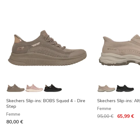
Skechers Slip-ins: BOBS Squad 4 - Dire
Skechers Slip-ins: Al
Step
Femme
Femme
Prix réduit de
à
95,00 €
65,99 €
80,00 €