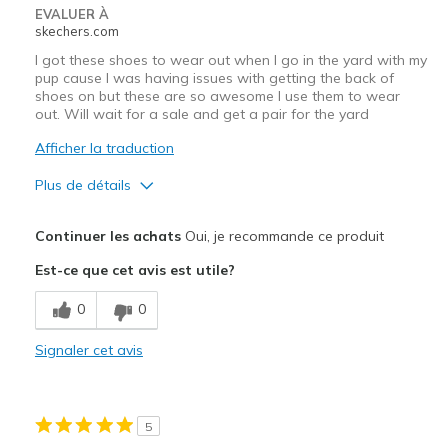
EVALUER À
skechers.com
I got these shoes to wear out when I go in the yard with my
pup cause I was having issues with getting the back of
shoes on but these are so awesome I use them to wear
out. Will wait for a sale and get a pair for the yard
Afficher la traduction
Plus de détails
Le pour
Continuer les achats
Oui, je recommande ce produit
Attractive Design
Est-ce que cet avis est utile?
Breathe Well
0
0
Comfortable
Signaler cet avis
Durable
Stylish
5
Les meilleures utilisations