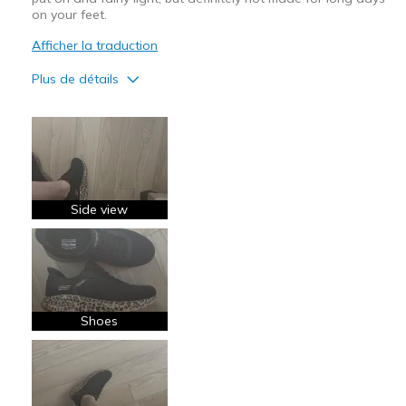
on your feet.
Afficher la traduction
Plus de détails
Le pour
Attractive Design
Breathe Well
Stylish
Side view
Le contre
Poor Cushioning
Les meilleures utilisations
Shoes
Casual Wear
Width
Feels true to width
Sizing
Feels true to size