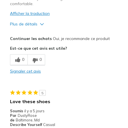
comfortable.
Afficher la traduction
Plus de détails
Le pour
Continuer les achats
Oui, je recommande ce produit
Attractive Design
Est-ce que cet avis est utile?
Le contre
0
0
Need Break In
Signaler cet avis
Les meilleures utilisations
Casual Wear
5
Width
Feels too narrow
Love these shoes
Sizing
Feels half size too small
Soumis
il y a 5 jours
View On Shoes
Shoes are for Wearing
Par
DustyRose
de
Baltimore, Md
Describe Yourself
Casual