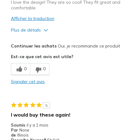
I love the design! They are so cool! They fit great and
comfortable.
Afficher la traduction
Plus de détails
Le pour
Continuer les achats
Oui, je recommande ce produit
Attractive Design
Est-ce que cet avis est utile?
Comfortable
0
0
Stylish
Signaler cet avis
Les meilleures utilisations
Casual Wear
5
Travel
I would buy these again!
Width
Feels true to width
Soumis
il y a 1 mois
Par
None
Sizing
Feels true to size
de
Illinois
View On Shoes
I'm Really Into Shoes
Describe Yourself
Stylish