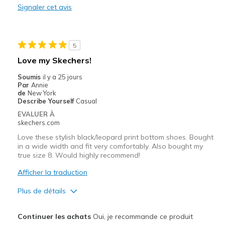
Signaler cet avis
Durable
Stylish
5
Les meilleures utilisations
Love my Skechers!
Casual Wear
Soumis
il y a 25 jours
Par
Annie
Going Out
de
New York
Describe Yourself
Casual
Travel
EVALUER À
skechers.com
Width
Feels true to width
Love these stylish black/leopard print bottom shoes. Bought
Sizing
Feels true to size
in a wide width and fit very comfortably. Also bought my
true size 8. Would highly recommend!
View On Shoes
I'm Really Into Shoes
Afficher la traduction
Plus de détails
Le pour
Continuer les achats
Oui, je recommande ce produit
Attractive Design