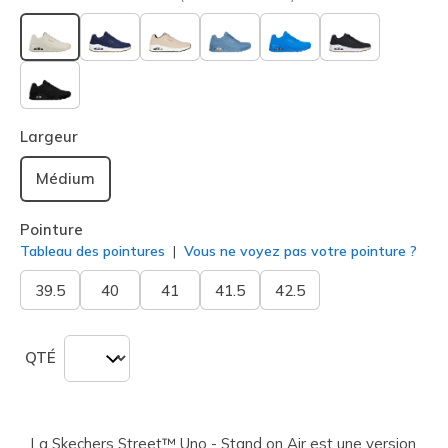
sélectionné
Largeur
Médium
Pointure
Tableau des pointures
Vous ne voyez pas votre pointure ?
39.5
40
41
41.5
42.5
QTÉ
La Skechers Street™ Uno - Stand on Air est une version