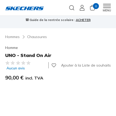
0
Men
MENU
🎒 Guide de la rentrée scolaire :
ACHETER
⭐
us
Hommes
Chaussures
Homme
UNO - Stand On Air
Évaluation client 3,5 sur 5
Ajouter à la Liste de souhaits
Aucun avis
90,00 €
incl. TVA