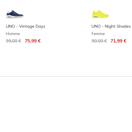
UNO - Vintage Dayz
UNO - Night Shades
Homme
Femme
Prix réduit de
à
Prix réduit de
à
95,00 €
75,99 €
90,00 €
71,99 €