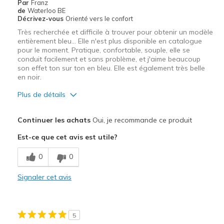
Par
Franz
Casual Wear
de
Waterloo BE
Décrivez-vous
Orienté vers le confort
Going Out
Très recherchée et difficile à trouver pour obtenir un modèle
entièrement bleu… Elle n'est plus disponible en catalogue
Width
Feels true to width
pour le moment. Pratique, confortable, souple, elle se
Sizing
conduit facilement et sans problème, et j'aime beaucoup
Feels true to size
son effet ton sur ton en bleu. Elle est également très belle
View On Shoes
Shoes are for Wearing
en noir.
Plus de détails
Le pour
Continuer les achats
Oui, je recommande ce produit
Confortable
Est-ce que cet avis est utile?
Correspond bien à la photo
0
0
Entrée et sortie faciles
Signaler cet avis
Respire bien
Résistante
5