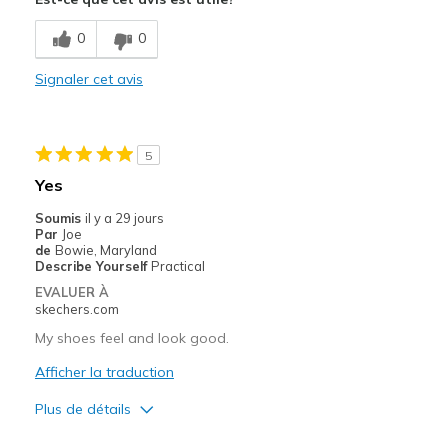
Breathe Well
0
0
Comfortable
Signaler cet avis
Les meilleures utilisations
Casual Wear
5
Width
Feels true to width
Yes
Sizing
Feels true to size
Soumis
il y a 29 jours
View On Shoes
I'm Into Shoes
Par
Joe
de
Bowie, Maryland
Describe Yourself
Practical
EVALUER À
skechers.com
My shoes feel and look good.
Afficher la traduction
Plus de détails
Le pour