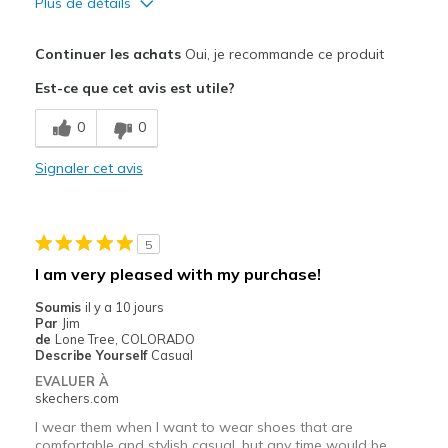
Plus de détails
Le pour
Continuer les achats
Oui, je recommande ce produit
Attractive Design
Est-ce que cet avis est utile?
Breathe Well
0
0
Comfortable
Signaler cet avis
Le contre
Poor Cushioning
5
Les meilleures utilisations
I am very pleased with my purchase!
Casual Wear
Soumis
il y a 10 jours
Par
Jim
Width
Feels true to width
de
Lone Tree, COLORADO
Describe Yourself
Casual
Sizing
Feels true to size
EVALUER À
View On Shoes
Shoes are for Wearing
skechers.com
I wear them when I want to wear shoes that are
comfortable and stylish casual, but any time would be