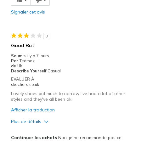
Les meilleures utilisations
Signaler cet avis
Casual Wear
Width
Feels true to width
3
Sizing
Feels true to size
Good But
View On Shoes
Shoes are for Wearing
Soumis
il y a 7 jours
Par
Tedmaz
de
Uk
Describe Yourself
Casual
EVALUER À
skechers.co.uk
Lovely shoes but much to narrow I've had a lot of other
styles and they've all been ok
Afficher la traduction
Plus de détails
Le pour
Continuer les achats
Non, je ne recommande pas ce