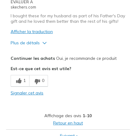
EVALUER À
skechers.com
I bought these for my husband as part of his Father's Day
gift and he loved them better than the rest of his gifts!
Afficher la traduction
Plus de détails
Le pour
Continuer les achats
Oui, je recommande ce produit
Attractive Design
Est-ce que cet avis est utile?
Breathe Well
1
0
Comfortable
Signaler cet avis
Durable
Stylish
Affichage des avis
1-10
Les meilleures utilisations
Retour en haut
Casual Wear
Suivant
»