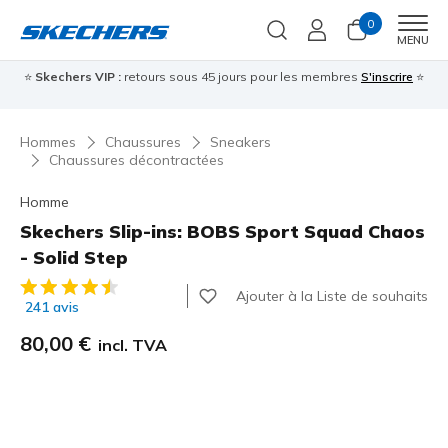
0
Men
MENU
⭐
Skechers VIP :
retours sous 45 jours pour les membres
S'inscrire
⭐

Hommes
Chaussures
Sneakers
Chaussures décontractées
Homme
Skechers Slip-ins: BOBS Sport Squad Chaos
- Solid Step
Évaluation client 4,5 sur 5
Ajouter à la Liste de souhaits
241 avis
80,00 €
incl. TVA