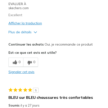
Width
Feels true to width
EVALUER À
skechers.com
Sizing
Feels true to size
View On Shoes
Shoes are for Wearing
Excellent
Afficher la traduction
Plus de détails
Le pour
Continuer les achats
Oui, je recommande ce produit
Attractive Design
Est-ce que cet avis est utile?
Breathe Well
0
0
Comfortable
Signaler cet avis
Durable
Le contre
5
Need Break In
BLEU sur BLEU chaussures très confortables
Les meilleures utilisations
Soumis
il y a 27 jours