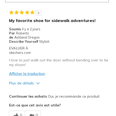
5
My favorite shoe for sidewalk adventures!
Soumis
il y a 2 jours
Par
Roberto
de
Ashland Oregon
Describe Yourself
Stylish
EVALUER À
skechers.com
I love to just walk out the door without bending over to tie
my shoes!
Afficher la traduction
Plus de détails
Le pour
Continuer les achats
Oui, je recommande ce produit
Attractive Design
Est-ce que cet avis est utile?
Stylish
0
0