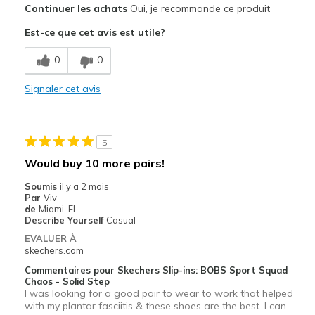
Continuer les achats
Oui, je recommande ce produit
Attractive Design
Est-ce que cet avis est utile?
Breathe Well
0
0
Comfortable
Signaler cet avis
Stylish
Les meilleures utilisations
5
Casual Wear
Would buy 10 more pairs!
Going Out
Soumis
il y a 2 mois
Par
Viv
Special Occasions
de
Miami, FL
Describe Yourself
Casual
Travel
EVALUER À
skechers.com
Sizing
Feels true to size
Commentaires pour Skechers Slip-ins: BOBS Sport Squad
View On Shoes
Shoes are for Wearing
Chaos - Solid Step
I was looking for a good pair to wear to work that helped
with my plantar fasciitis & these shoes are the best. I can