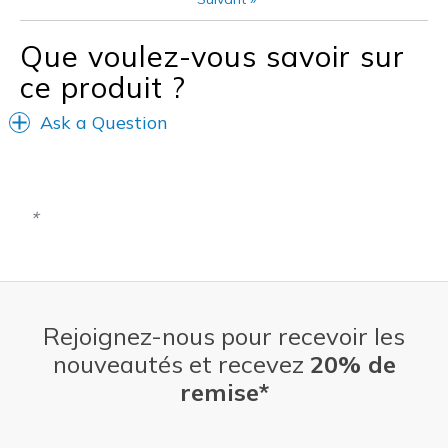
Going Out
Que voulez-vous savoir sur
Special Occasions
ce produit ?
Travel
Ask a Question
Width
Feels true to width
Sizing
Feels true to size
View On Shoes
I'm Into Shoes
Rejoignez-nous pour recevoir les
nouveautés et recevez
20% de
remise*
Adresse e-mail