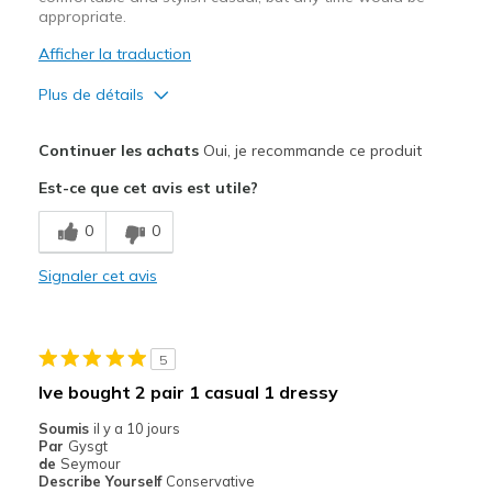
appropriate.
Afficher la traduction
Plus de détails
Le pour
Continuer les achats
Oui, je recommande ce produit
Attractive Design
Est-ce que cet avis est utile?
Comfortable
0
0
Durable
Signaler cet avis
Stylish
Les meilleures utilisations
5
Casual Wear
Ive bought 2 pair 1 casual 1 dressy
Going Out
Soumis
il y a 10 jours
Par
Gysgt
Travel
de
Seymour
Describe Yourself
Conservative