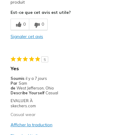
Attractive Design
produit
Est-ce que cet avis est utile?
Les meilleures utilisations
Casual Wear
0
0
Width
Signaler cet avis
Feels too narrow
View On Shoes
Shoes are for Wearing
5
Yes
Soumis
il y a 7 jours
Par
Sam
de
West Jefferson, Ohio
Describe Yourself
Casual
EVALUER À
skechers.com
Casual wear
Afficher la traduction