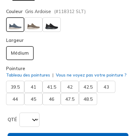
Couleur
Gris Ardoise
(#
118312
SLT
)
sélectionné
Largeur
Médium
Pointure
Tableau des pointures
Vous ne voyez pas votre pointure ?
39.5
41
41.5
42
42.5
43
44
45
46
47.5
48.5
QTÉ