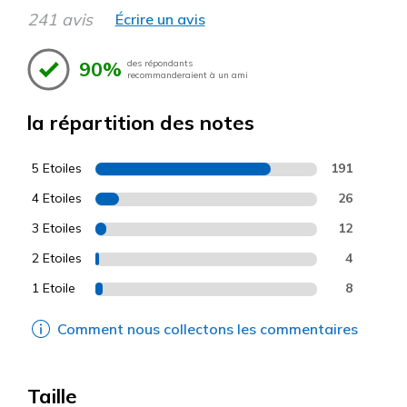
241 avis
Écrire un avis
90%
des répondants
recommanderaient à un ami
la répartition des notes
5 Etoiles
191
4 Etoiles
26
3 Etoiles
12
2 Etoiles
4
1 Etoile
8
Comment nous collectons les commentaires
Taille