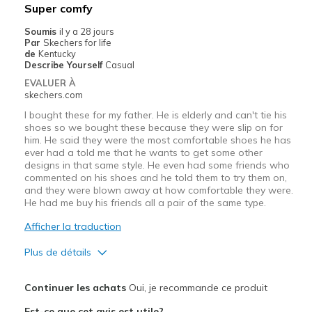
Les meilleures utilisations
Super comfy
Pour sortir
Soumis
il y a 28 jours
Par
Skechers for life
Quotidien
de
Kentucky
Describe Yourself
Casual
Taille
Bonne taille
EVALUER À
skechers.com
Largeur
Bonne largeur
Opinion sur
Je suis vraiment dans les
I bought these for my father. He is elderly and can't tie his
shoes so we bought these because they were slip on for
Chaussures
chaussures
him. He said they were the most comfortable shoes he has
ever had a told me that he wants to get some other
designs in that same style. He even had some friends who
commented on his shoes and he told them to try them on,
and they were blown away at how comfortable they were.
He had me buy his friends all a pair of the same type.
Afficher la traduction
Plus de détails
Le pour
Continuer les achats
Oui, je recommande ce produit
Attractive Design
Est-ce que cet avis est utile?