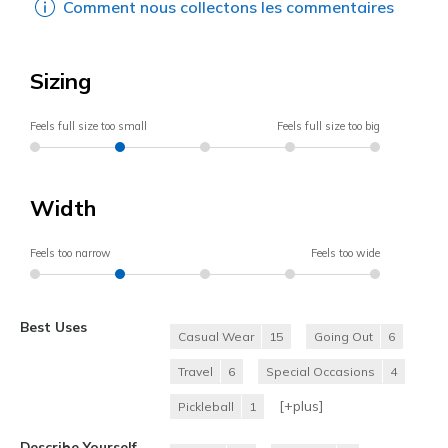
Comment nous collectons les commentaires
Sizing
Feels full size too small
Feels full size too big
Width
Feels too narrow
Feels too wide
Best Uses
Casual Wear
15
Going Out
6
Travel
6
Special Occasions
4
[+
plus
]
Pickleball
1
Describe Yourself