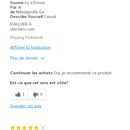
Soumis
il y a 8 mois
Par
Al
Going Out
de
Milledgeville Ga
Describe Yourself
Casual
Special Occasions
EVALUER À
skechers.com
Travel
Playing Pickleball
Width
Feels true to width
Afficher la traduction
Sizing
Feels true to size
Plus de détails
View On Shoes
I'm Really Into Shoes
Le pour
Continuer les achats
Oui, je recommande ce produit
Attractive Design
Est-ce que cet avis est utile?
Breathe Well
1
0
Comfortable
Signaler cet avis
Width
Feels true to width
Sizing
Feels true to size
View On Shoes
Shoes are for Wearing
5