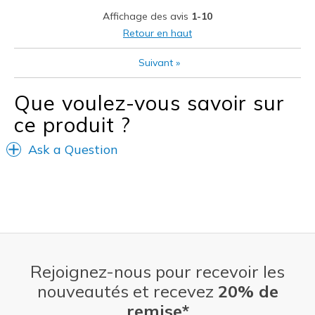
Affichage des avis
1-10
Width
Feels true to width
Retour en haut
Sizing
Feels true to size
Suivant
»
Que voulez-vous savoir sur
ce produit ?
Ask a Question
Rejoignez-nous pour recevoir les
nouveautés et recevez
20% de
remise*