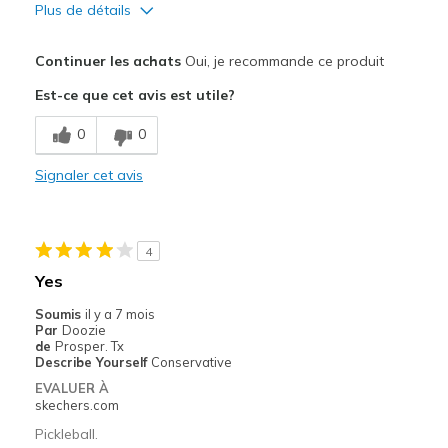
Plus de détails
Le pour
Continuer les achats
Oui, je recommande ce produit
Attractive Design
Est-ce que cet avis est utile?
Comfortable
0
0
Durable
Signaler cet avis
Stylish
Les meilleures utilisations
4
Casual Wear
Yes
Going Out
Soumis
il y a 7 mois
Par
Doozie
Special Occasions
de
Prosper. Tx
Describe Yourself
Conservative
Travel
EVALUER À
skechers.com
Width
Feels true to width
Pickleball.
Sizing
Feels true to size