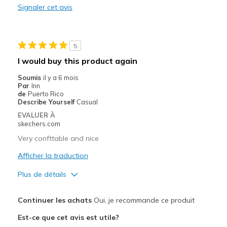
Signaler cet avis
Les meilleures utilisations
Casual Wear
5
Width
Feels true to width
I would buy this product again
Sizing
Feels true to size
Soumis
il y a 6 mois
Par
Inn
de
Puerto Rico
Describe Yourself
Casual
EVALUER À
skechers.com
Very confttable and nice
Afficher la traduction
Plus de détails
Le pour
Continuer les achats
Oui, je recommande ce produit
Attractive Design
Est-ce que cet avis est utile?
Breathe Well