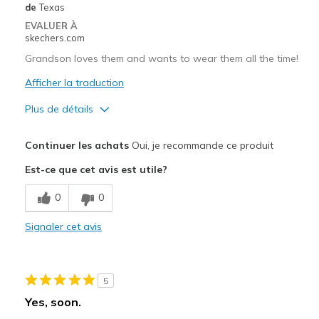
de
Texas
EVALUER À
skechers.com
Grandson loves them and wants to wear them all the time!
Afficher la traduction
Plus de détails
Le pour
Continuer les achats
Oui, je recommande ce produit
Attractive Design
Est-ce que cet avis est utile?
Breathe Well
0
0
Comfortable
Signaler cet avis
Durable
Stylish
5
Les meilleures utilisations
Yes, soon.
Casual Wear