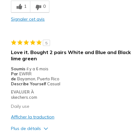
1
0
Comfortable
Signaler cet avis
Stylish
Les meilleures utilisations
5
Casual Wear
Love it. Bought 2 pairs White and Blue and Black
lime green
Going Out
Soumis
il y a 6 mois
Width
Feels true to width
Par
EWRR
de
Bayamon, Puerto Rico
Sizing
Feels true to size
Describe Yourself
Casual
View On Shoes
Shoes are for Wearing
EVALUER À
skechers.com
Daily use
Afficher la traduction
Plus de détails
Le pour