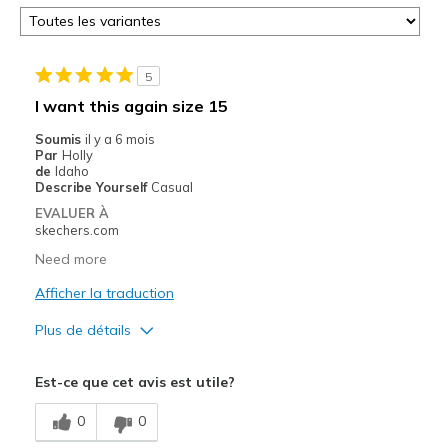
5
I want this again size 15
Soumis
il y a 6 mois
Par
Holly
de
Idaho
Describe Yourself
Casual
EVALUER À
skechers.com
Need more
Afficher la traduction
Plus de détails
Le pour
Est-ce que cet avis est utile?
Attractive Design
0
0
Comfortable