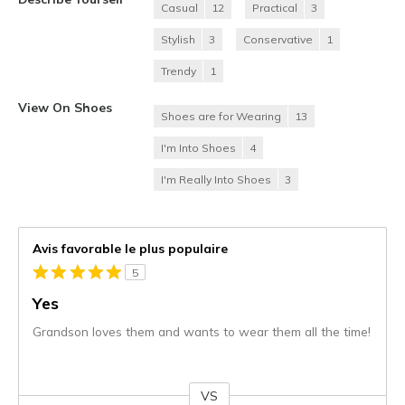
Casual
12
Practical
3
Stylish
3
Conservative
1
Trendy
1
View On Shoes
Shoes are for Wearing
13
I'm Into Shoes
4
I'm Really Into Shoes
3
Avis favorable le plus populaire
5
Yes
Grandson loves them and wants to wear them all the time!
VS
Coup