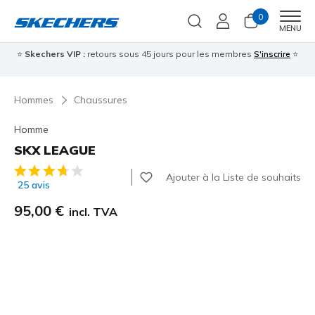
0
Men
MENU
⭐
Skechers VIP :
retours sous 45 jours pour les membres
S'inscrire
⭐

Hommes
Chaussures
Homme
SKX LEAGUE
Évaluation client 5 sur 5
Ajouter à la Liste de souhaits
25 avis
95,00 €
incl. TVA