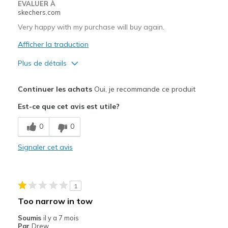
EVALUER À
skechers.com
Very happy with my purchase will buy again.
Afficher la traduction
Plus de détails
Le pour
Continuer les achats
Oui, je recommande ce produit
Attractive Design
Est-ce que cet avis est utile?
Comfortable
0
0
Durable
Signaler cet avis
Stylish
Le contre
1
Need Break In
Too narrow in tow
Les meilleures utilisations
Soumis
il y a 7 mois
Par
Drew