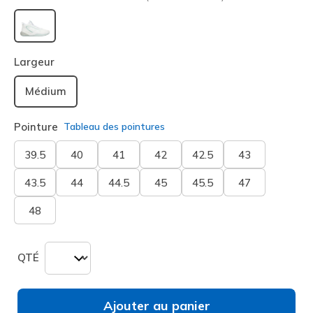
sélectionné
Largeur
Médium
Pointure
Tableau des pointures
39.5
40
41
42
42.5
43
43.5
44
44.5
45
45.5
47
48
QTÉ
Ajouter au panier