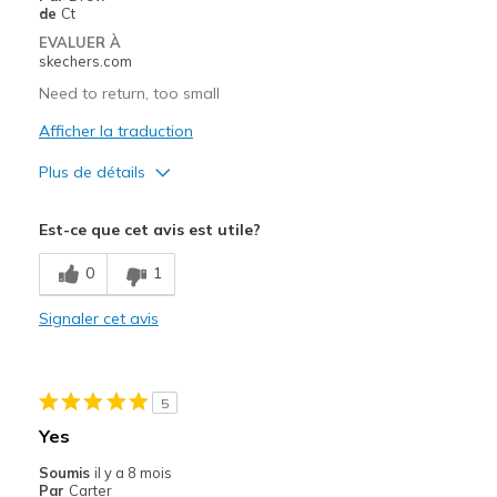
Casual Wear
de
Ct
EVALUER À
Going Out
skechers.com
Special Occasions
Need to return, too small
Travel
Afficher la traduction
Plus de détails
Width
Feels true to width
Sizing
Feels true to size
Le pour
Est-ce que cet avis est utile?
View On Shoes
I'm Really Into Shoes
Attractive Design
0
1
Le contre
Signaler cet avis
Need Break In
Les meilleures utilisations
5
Special Occasions
Yes
Width
Feels too narrow
Soumis
il y a 8 mois
Sizing
Feels full size too small
Par
Carter