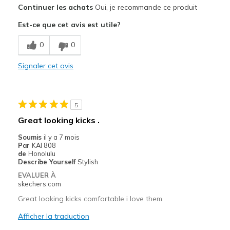
Continuer les achats
Oui, je recommande ce produit
Attractive Design
Est-ce que cet avis est utile?
Breathe Well
0
0
Comfortable
Signaler cet avis
Durable
Stylish
5
Les meilleures utilisations
Great looking kicks .
Casual Wear
Soumis
il y a 7 mois
Par
KAI 808
Going Out
de
Honolulu
Describe Yourself
Stylish
Travel
EVALUER À
skechers.com
Width
Feels true to width
Great looking kicks comfortable i love them.
Sizing
Feels true to size
Afficher la traduction
View On Shoes
Shoes are for Wearing