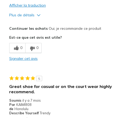
Afficher la traduction
View On Shoes
I'm Really Into Shoes
Plus de détails
Le pour
Continuer les achats
Oui, je recommande ce produit
Attractive Design
Est-ce que cet avis est utile?
Width
Feels true to width
0
0
Sizing
Feels true to size
View On Shoes
I'm Into Shoes
Signaler cet avis
5
Great shoe for casual or on the court wear highly
recommend.
Soumis
il y a 7 mois
Par
KAIMI808
de
Honolulu
Describe Yourself
Trendy