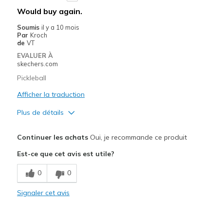
Would buy again.
Soumis
il y a 10 mois
Par
Kroch
de
VT
EVALUER À
skechers.com
Pickleball
Afficher la traduction
Plus de détails
Le pour
Continuer les achats
Oui, je recommande ce produit
Attractive Design
Est-ce que cet avis est utile?
Comfortable
0
0
Stylish
Signaler cet avis
Les meilleures utilisations
Pickleball