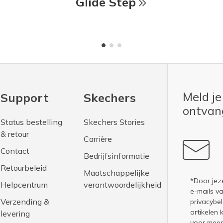
Glide Step
Meld je
Support
Skechers
ontva
Status bestelling
Skechers Stories
& retour
Carrière
Contact
Bedrijfsinformatie
Retourbeleid
Maatschappelijke
*Door jez
Helpcentrum
verantwoordelijkheid
e-mails v
Verzending &
privacybel
artikelen 
levering
voor meer