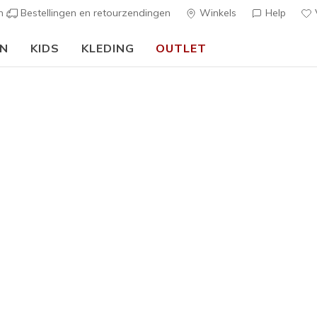
en
Bestellingen en retourzendingen
Winkels
Help
V
EN
KIDS
KLEDING
OUTLET
🎒 Voor het nieuwe schooljaar:
SHOP NU
h Fit
Sandalen
Canvas sch