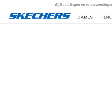
Bestellingen en retourzending
DAMES
HER
Slip-ins
Arc