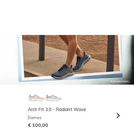
Arch Fit 3.0 - Radiant Wave
Relaxed
Dames
Heren
€ 100,00
€ 95,0