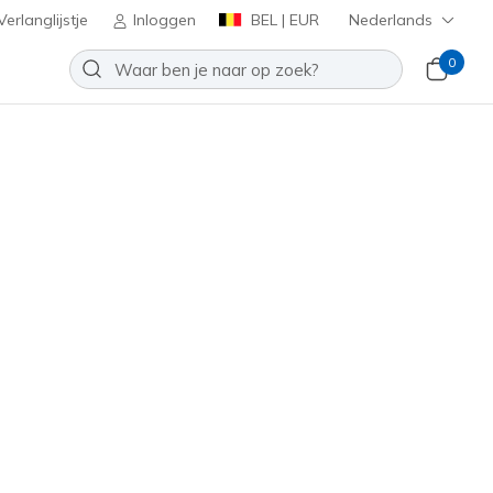
erlanglijstje
Inloggen
BEL | EUR
Nederlands
0
oenen
Sport