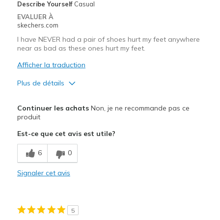
Width
Describe Yourself
Casual
Feels true to width
Sizing
Feels true to size
EVALUER À
skechers.com
View On Shoes
Shoes are for Wearing
I have NEVER had a pair of shoes hurt my feet anywhere
near as bad as these ones hurt my feet.
Afficher la traduction
Plus de détails
Le pour
Continuer les achats
Non, je ne recommande pas ce
Attractive Design
produit
Est-ce que cet avis est utile?
Le contre
Poor Cushioning
6
0
Les meilleures utilisations
Signaler cet avis
Casual Wear
Width
Feels true to width
5