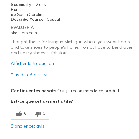
Width
Feels true to width
Soumis
il y a 2 ans
Par
drc
Sizing
Feels true to size
de
South Carolina
View On Shoes
Shoes are for Wearing
Describe Yourself
Casual
EVALUER À
skechers.com
I bought these for living in Michigan where you wear boots
and take shoes to people's home. To not have to bend over
and tie my shoes is fabulous.
Afficher la traduction
Plus de détails
Le pour
Continuer les achats
Oui, je recommande ce produit
Attractive Design
Est-ce que cet avis est utile?
Comfortable
6
0
Les meilleures utilisations
Signaler cet avis
Casual Wear