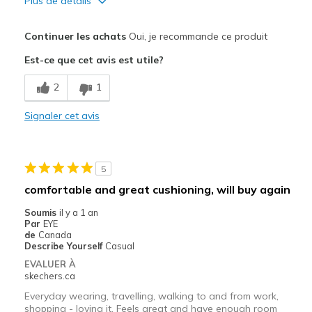
Plus de détails
Le pour
Continuer les achats
Oui, je recommande ce produit
Attractive Design
Est-ce que cet avis est utile?
Breathe Well
2
1
Comfortable
Signaler cet avis
Durable
Stylish
5
Les meilleures utilisations
comfortable and great cushioning, will buy again
Casual Wear
Soumis
il y a 1 an
Par
EYE
Travel
de
Canada
Describe Yourself
Casual
Width
Feels true to width
EVALUER À
skechers.ca
Sizing
Feels true to size
View On Shoes
I'm Into Shoes
Everyday wearing, travelling, walking to and from work,
shopping - loving it. Feels great and have enough room