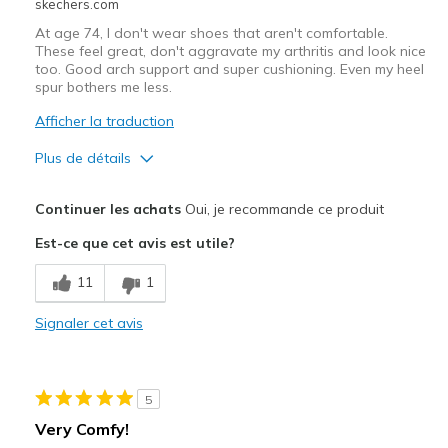
skechers.com
Width
Feels true to width
At age 74, I don't wear shoes that aren't comfortable.
Sizing
Feels true to size
These feel great, don't aggravate my arthritis and look nice
too. Good arch support and super cushioning. Even my heel
View On Shoes
I'm Really Into Shoes
spur bothers me less.
Afficher la traduction
Plus de détails
Le pour
Continuer les achats
Oui, je recommande ce produit
Attractive Design
Est-ce que cet avis est utile?
Breathe Well
11
1
Comfortable
Signaler cet avis
Stylish
Les meilleures utilisations
5
Casual Wear
Very Comfy!