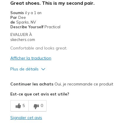
Sizing
Feels true to size
Great shoes. This is my second pair.
View On Shoes
I'm Into Shoes
Soumis
il y a 1 an
Par
Dee
de
Sparks, NV
Describe Yourself
Practical
EVALUER À
skechers.com
Comfortable and looks great.
Afficher la traduction
Plus de détails
Le pour
Continuer les achats
Oui, je recommande ce produit
Attractive Design
Est-ce que cet avis est utile?
Comfortable
5
0
Durable
Signaler cet avis
Les meilleures utilisations