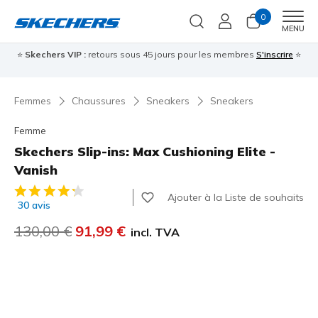
0
Men
MENU
⭐
Skechers VIP :
retours sous 45 jours pour les membres
S'inscrire
⭐

Femmes
Chaussures
Sneakers
Sneakers
Femme
Skechers Slip-ins: Max Cushioning Elite -
Vanish
Évaluation client 3,3 sur 5
Ajouter à la Liste de souhaits
30 avis
Prix réduit de
130,00 €
à
91,99 €
incl. TVA