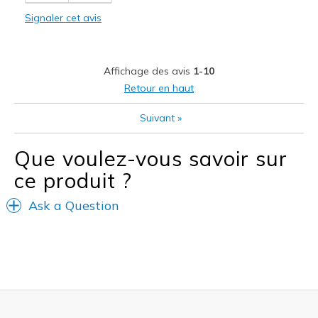
Comfortable
Signaler cet avis
Durable
Stylish
Affichage des avis
1-10
Les meilleures utilisations
Retour en haut
Casual Wear
Suivant
»
Travel
Que voulez-vous savoir sur
Width
Feels true to width
ce produit ?
Sizing
Feels true to size
View On Shoes
I'm Into Shoes
Ask a Question