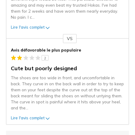
amazing and may even beat my trusted Hokas. I've had
them for 2 weeks and have worn them nearly everyday.
No pain. I c
...
Lire l'avis complet
VS
Coup
de
Avis défavorable le plus populaire
projecteur
2
sur
les
Cute but poorly designed
critiques
The shoes are too wide in front, and uncomfortable in
back. They curve in on the back wall in order to try to keep
them on your feet despite the curve out at the top of the
back meant for sliding the shoes on without untying them.
The curve in spot is painful where it hits above your heel,
and the
...
Lire l'avis complet