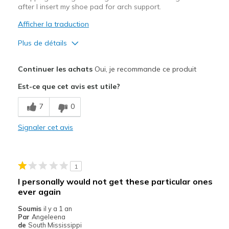
after I insert my shoe pad for arch support.
Afficher la traduction
Plus de détails
Le pour
Continuer les achats
Oui, je recommande ce produit
Attractive Design
Est-ce que cet avis est utile?
Breathe Well
7
0
Comfortable
Signaler cet avis
Stylish
Les meilleures utilisations
1
Casual Wear
I personally would not get these particular ones
ever again
Going Out
Soumis
il y a 1 an
Travel
Par
Angeleena
de
South Mississippi