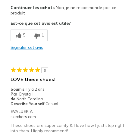
Le pour
Continuer les achats
Non, je ne recommande pas ce
Attractive Design
produit
Est-ce que cet avis est utile?
Stylish
5
1
Le contre
Need Break In
Signaler cet avis
Poor Cushioning
Les meilleures utilisations
5
LOVE these shoes!
Casual Wear
Soumis
il y a 2 ans
Width
Feels too narrow
Par
Crystal H.
de
North Carolina
Sizing
Feels full size too small
Describe Yourself
Casual
View On Shoes
I'm Into Shoes
EVALUER À
skechers.com
These shoes are super comfy & I love how I just step right
into them. Highly recommend!