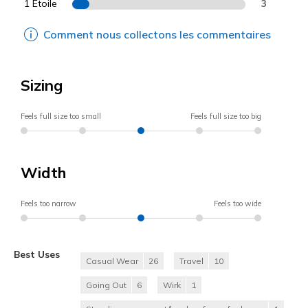
1 Etoile
3
Comment nous collectons les commentaires
Sizing
Feels full size too small
Feels full size too big
Width
Feels too narrow
Feels too wide
Best Uses
Casual Wear
26
Travel
10
Going Out
6
Wirk
1