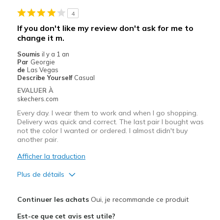
Casual Wear
4
Travel
If you don't like my review don't ask for me to
change it m.
Width
Feels true to width
Sizing
Feels true to size
Soumis
il y a 1 an
Par
Georgie
View On Shoes
I'm Into Shoes
de
Las Vegas
Describe Yourself
Casual
EVALUER À
skechers.com
Every day. I wear them to work and when I go shopping.
Delivery was quick and correct. The last pair I bought was
not the color I wanted or ordered. I almost didn't buy
another pair.
Afficher la traduction
Plus de détails
Le pour
Continuer les achats
Oui, je recommande ce produit
Comfortable
Est-ce que cet avis est utile?