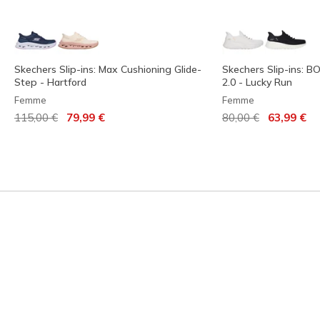
Skechers Slip-ins: Max Cushioning Glide-
Skechers Slip-ins: 
Step - Hartford
2.0 - Lucky Run
Femme
Femme
Prix réduit de
à
Prix réduit de
à
115,00 €
79,99 €
80,00 €
63,99 €