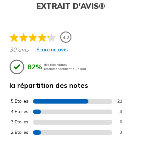
EXTRAIT D'AVIS®
4.2
30 avis
Écrire un avis
82%
des répondants
recommanderaient à un ami
la répartition des notes
5 Etoiles
21
4 Etoiles
3
3 Etoiles
0
2 Etoiles
3