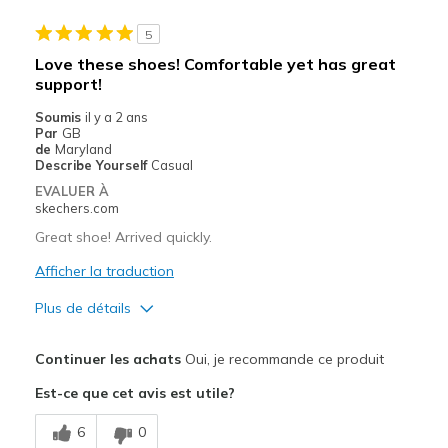
Width
Feels true to width
5
Sizing
Feels true to size
Love these shoes! Comfortable yet has great
View On Shoes
I'm Into Shoes
support!
Soumis
il y a 2 ans
Par
GB
de
Maryland
Describe Yourself
Casual
EVALUER À
skechers.com
Great shoe! Arrived quickly.
Afficher la traduction
Plus de détails
Le pour
Continuer les achats
Oui, je recommande ce produit
Attractive Design
Est-ce que cet avis est utile?
Breathe Well
6
0