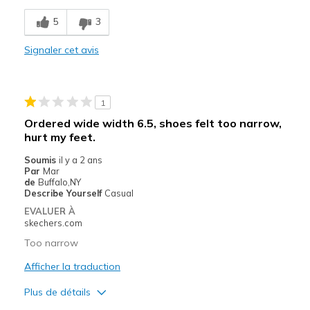
Les meilleures utilisations
5
3
Casual Wear
Signaler cet avis
Width
Feels true to width
Sizing
Feels true to size
View On Shoes
Shoes are for Wearing
1
Ordered wide width 6.5, shoes felt too narrow,
hurt my feet.
Soumis
il y a 2 ans
Par
Mar
de
Buffalo,NY
Describe Yourself
Casual
EVALUER À
skechers.com
Too narrow
Afficher la traduction
Plus de détails