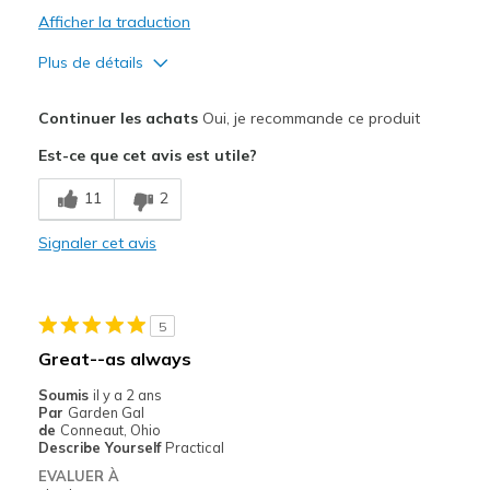
Afficher la traduction
Plus de détails
Le pour
Continuer les achats
Oui, je recommande ce produit
Attractive Design
Est-ce que cet avis est utile?
Breathe Well
11
2
Comfortable
Signaler cet avis
Durable
Stylish
5
Les meilleures utilisations
Great--as always
Casual Wear
Soumis
il y a 2 ans
Par
Garden Gal
Going Out
de
Conneaut, Ohio
Describe Yourself
Practical
Travel
EVALUER À