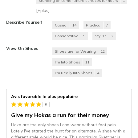
Standing on cement/hard surfaces for hours
1
[+
plus
]
Describe Yourself
Casual
14
Practical
7
Conservative
5
Stylish
2
View On Shoes
Shoes are for Wearing
12
I'm Into Shoes
11
I'm Really Into Shoes
4
Avis favorable le plus populaire
5
Give my Hokas a run for their money
Hoka are the only shoes I can wear without foot pain.
Lately I've started the hunt for an alternate. A shoe with a
different style would be nice. This particular Sketcher is