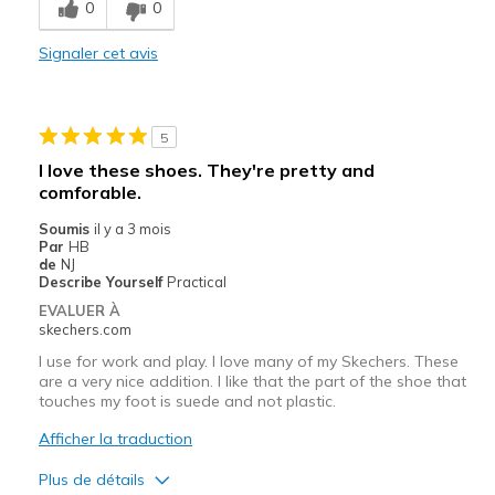
0
0
Comfortable
Signaler cet avis
Durable
Stylish
5
Les meilleures utilisations
I love these shoes. They're pretty and
comforable.
Casual Wear
Soumis
il y a 3 mois
Going Out
Par
HB
de
NJ
Special Occasions
Describe Yourself
Practical
EVALUER À
Travel
skechers.com
I use for work and play. I love many of my Skechers. These
Width
Feels true to width
are a very nice addition. I like that the part of the shoe that
Sizing
Feels true to size
touches my foot is suede and not plastic.
View On Shoes
I'm Into Shoes
Afficher la traduction
Plus de détails