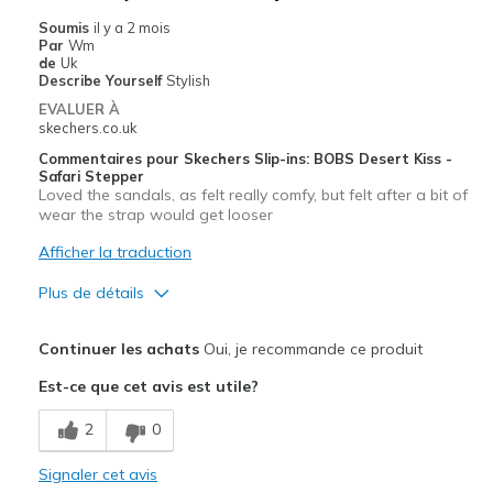
Casual Wear
Soumis
il y a 2 mois
Par
Wm
Going Out
de
Uk
Describe Yourself
Stylish
Special Occasions
EVALUER À
skechers.co.uk
Width
Feels true to width
Commentaires pour Skechers Slip-ins: BOBS Desert Kiss -
Sizing
Feels true to size
Safari Stepper
Loved the sandals, as felt really comfy, but felt after a bit of
View On Shoes
I'm Into Shoes
wear the strap would get looser
Afficher la traduction
Plus de détails
Le pour
Continuer les achats
Oui, je recommande ce produit
Attractive Design
Est-ce que cet avis est utile?
Comfortable
2
0
Stylish
Signaler cet avis