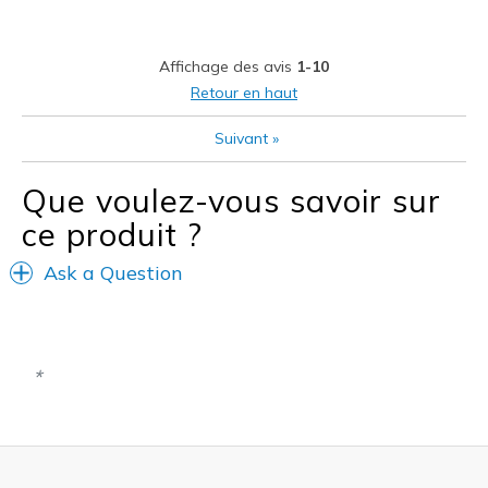
Durable
Stylish
Affichage des avis
1-10
Les meilleures utilisations
Retour en haut
Casual Wear
Suivant
»
Going Out
Que voulez-vous savoir sur
Special Occasions
ce produit ?
Travel
Ask a Question
Width
Feels true to width
Sizing
Feels true to size
View On Shoes
I'm Really Into Shoes