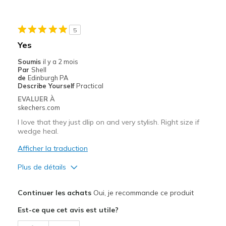
Le contre
Felt that it needed to be adjustable
5
Les meilleures utilisations
Yes
Casual Wear
Soumis
il y a 2 mois
Par
Shell
Travel
de
Edinburgh PA
Describe Yourself
Practical
Width
Feels too wide
EVALUER À
Sizing
Feels half size too big
skechers.com
View On Shoes
I'm Into Shoes
I love that they just dlip on and very stylish. Right size if
wedge heal.
Afficher la traduction
Plus de détails
Le pour
Continuer les achats
Oui, je recommande ce produit
Attractive Design
Est-ce que cet avis est utile?
Breathe Well