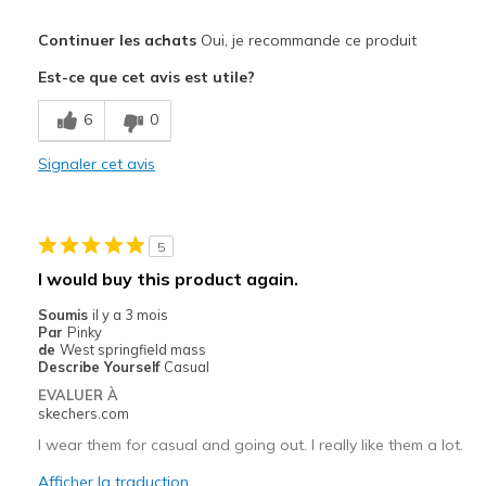
Le pour
Continuer les achats
Oui, je recommande ce produit
Attractive Design
Est-ce que cet avis est utile?
Breathe Well
6
0
Comfortable
Signaler cet avis
Durable
Stylish
5
Les meilleures utilisations
I would buy this product again.
Casual Wear
Soumis
il y a 3 mois
Par
Pinky
Going Out
de
West springfield mass
Describe Yourself
Casual
Special Occasions
EVALUER À
skechers.com
Travel
I wear them for casual and going out. I really like them a lot.
Width
Feels true to width
Afficher la traduction