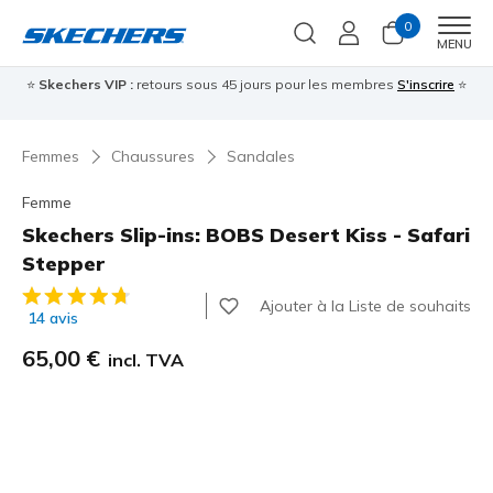
0
Men
MENU
⭐
Skechers VIP :
retours sous 45 jours pour les membres
S'inscrire
⭐

Femmes
Chaussures
Sandales
Femme
Skechers Slip-ins: BOBS Desert Kiss - Safari
Stepper
Évaluation client 5 sur 5
Ajouter à la Liste de souhaits
14 avis
65,00 €
incl. TVA