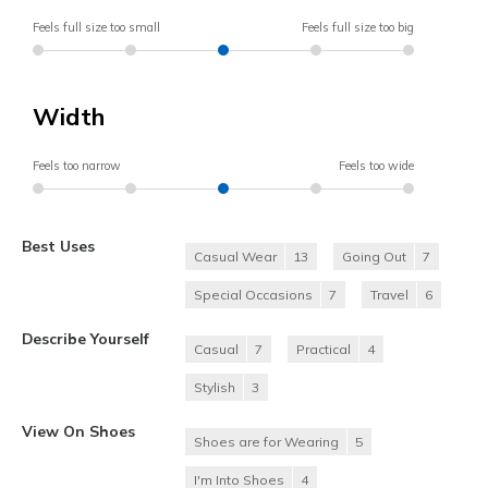
Feels full size too small
Feels full size too big
Width
Feels too narrow
Feels too wide
Best Uses
Casual Wear
13
Going Out
7
Special Occasions
7
Travel
6
Describe Yourself
Casual
7
Practical
4
Stylish
3
View On Shoes
Shoes are for Wearing
5
I'm Into Shoes
4