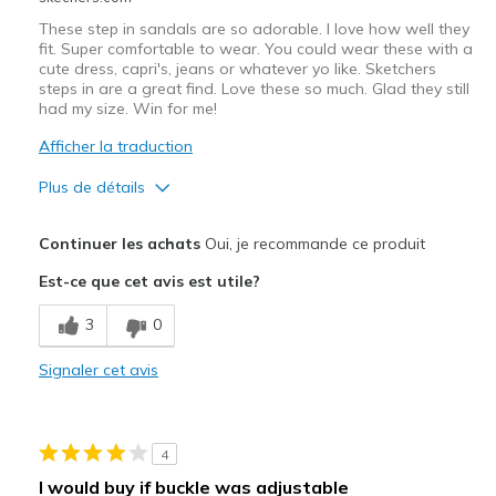
Width
Feels true to width
These step in sandals are so adorable. I love how well they
Sizing
Feels true to size
fit. Super comfortable to wear. You could wear these with a
cute dress, capri's, jeans or whatever yo like. Sketchers
View On Shoes
Shoes are for Wearing
steps in are a great find. Love these so much. Glad they still
had my size. Win for me!
Afficher la traduction
Plus de détails
Le pour
Continuer les achats
Oui, je recommande ce produit
Attractive Design
Est-ce que cet avis est utile?
Breathe Well
3
0
Comfortable
Signaler cet avis
Durable
Stylish
4
Les meilleures utilisations
I would buy if buckle was adjustable