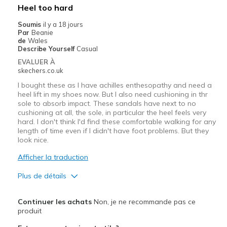
Heel too hard
Soumis
il y a 18 jours
Par
Beanie
de
Wales
Describe Yourself
Casual
EVALUER À
skechers.co.uk
I bought these as I have achilles enthesopathy and need a
heel lift in my shoes now. But I also need cushioning in thr
sole to absorb impact. These sandals have next to no
cushioning at all, the sole, in particular the heel feels very
hard. I don't think I'd find these comfortable walking for any
length of time even if I didn't have foot problems. But they
look nice.
Afficher la traduction
Plus de détails
Le pour
Continuer les achats
Non, je ne recommande pas ce
Attractive Design
produit