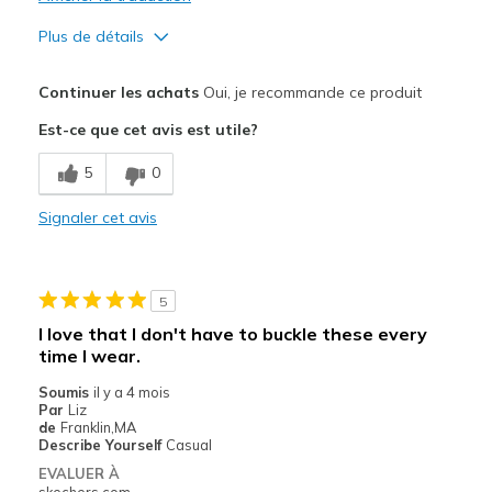
Sizing
Feels true to size
Plus de détails
View On Shoes
Shoes are for Wearing
Le pour
Continuer les achats
Oui, je recommande ce produit
Attractive Design
Est-ce que cet avis est utile?
Breathe Well
5
0
Comfortable
Signaler cet avis
Durable
Stylish
5
Le contre
I love that I don't have to buckle these every
time I wear.
Need Break In
Soumis
il y a 4 mois
Les meilleures utilisations
Par
Liz
de
Franklin,MA
Casual Wear
Describe Yourself
Casual
EVALUER À
Going Out
skechers.com