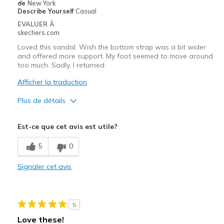
de
New York
Describe Yourself
Casual
EVALUER À
skechers.com
Loved this sandal. Wish the bottom strap was a bit wider
and offered more support. My foot seemed to move around
too much. Sadly, I returned.
Afficher la traduction
Plus de détails
Le pour
Est-ce que cet avis est utile?
Attractive Design
5
0
Stylish
Signaler cet avis
Les meilleures utilisations
Casual Wear
5
Width
Feels true to width
Love these!
Sizing
Feels true to size