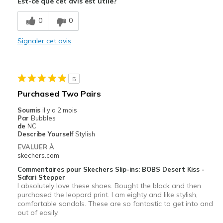
Est-ce que cet avis est utile?
Comfortable
0
0
Le contre
Poor Cushioning
Signaler cet avis
Les meilleures utilisations
Going Out
5
Purchased Two Pairs
Special Occasions
Soumis
il y a 2 mois
Width
Feels true to width
Par
Bubbles
de
NC
Sizing
Feels true to size
Describe Yourself
Stylish
View On Shoes
I'm Really Into Shoes
EVALUER À
skechers.com
Commentaires pour Skechers Slip-ins: BOBS Desert Kiss -
Safari Stepper
I absolutely love these shoes. Bought the black and then
purchased the leopard print. I am eighty and like stylish,
comfortable sandals. These are so fantastic to get into and
out of easily.