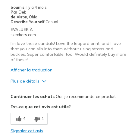
View On Shoes
I'm Into Shoes
Soumis
il y a 4 mois
Par
Deb
de
Akron, Ohio
Describe Yourself
Casual
EVALUER À
skechers.com
I'm love these sandals! Love the leopard print, and I love
that you can slip into them without using straps and
buckles. Super comfortable, too. Would definitely buy more
of these!
Afficher la traduction
Plus de détails
Le pour
Continuer les achats
Oui, je recommande ce produit
Attractive Design
Est-ce que cet avis est utile?
Breathe Well
4
1
Comfortable
Signaler cet avis