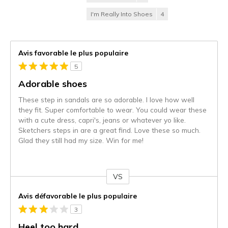
I'm Really Into Shoes
4
Avis favorable le plus populaire
5
Adorable shoes
These step in sandals are so adorable. I love how well
they fit. Super comfortable to wear. You could wear these
with a cute dress, capri's, jeans or whatever yo like.
Sketchers steps in are a great find. Love these so much.
Glad they still had my size. Win for me!
VS
Coup
de
Avis défavorable le plus populaire
projecteur
3
sur
les
Heel too hard