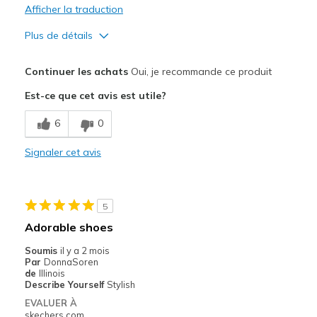
Afficher la traduction
Plus de détails
Le pour
Continuer les achats
Oui, je recommande ce produit
Attractive Design
Est-ce que cet avis est utile?
Breathe Well
6
0
Comfortable
Signaler cet avis
Durable
Stylish
5
Les meilleures utilisations
Adorable shoes
Casual Wear
Soumis
il y a 2 mois
Par
DonnaSoren
Going Out
de
Illinois
Describe Yourself
Stylish
Special Occasions
EVALUER À
skechers.com