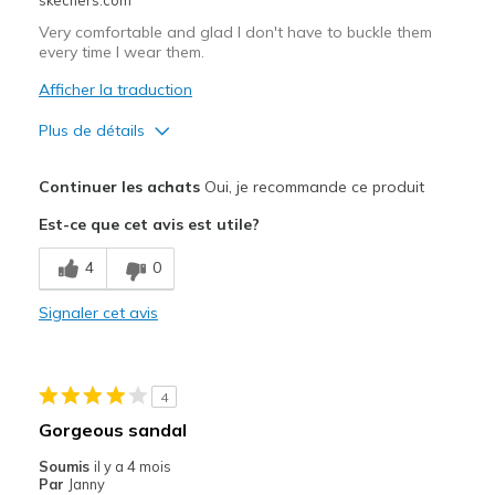
Special Occasions
Very comfortable and glad I don't have to buckle them
every time I wear them.
Travel
Afficher la traduction
Width
Feels true to width
Plus de détails
Sizing
Feels true to size
Le pour
View On Shoes
I'm Really Into Shoes
Continuer les achats
Oui, je recommande ce produit
Comfortable
Est-ce que cet avis est utile?
Stylish
4
0
Les meilleures utilisations
Signaler cet avis
Casual Wear
Width
Feels true to width
4
Sizing
Feels true to size
Gorgeous sandal
Soumis
il y a 4 mois
Par
Janny