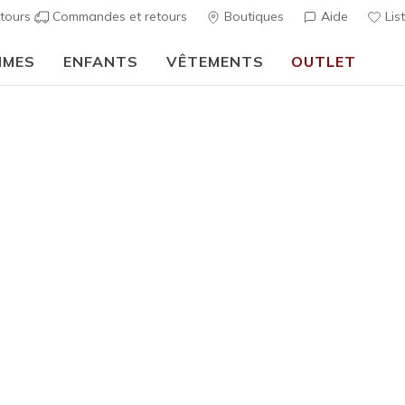
tours
Commandes et retours
Boutiques
Aide
Lis
MMES
ENFANTS
VÊTEMENTS
OUTLET
🎒 Guide de la rentrée scolaire :
ACHETER
Femme
GO WALK 
1
Évaluation clien
50,00 €
i
Couleur
Noir
(#