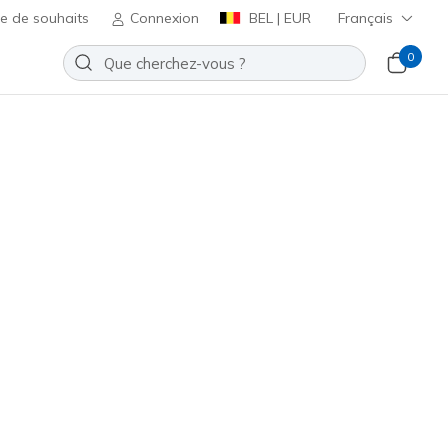
te de souhaits
Connexion
BEL | EUR
Français
0
Flex Sandal - Ssselena
Ajouter à la Liste de souhaits
08 avis
t 3,5 sur 5
ncl. TVA
141461
BBK
)