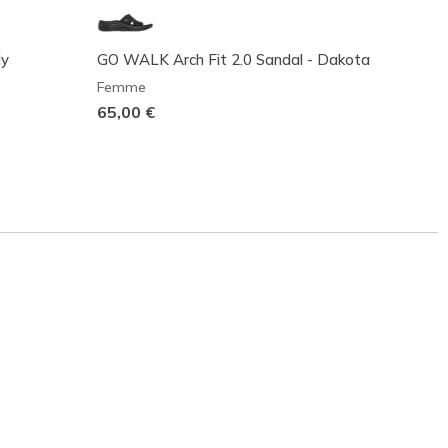
ly
GO WALK Arch Fit 2.0 Sandal - Dakota
GO WAL
Femme
Femm
65,00 €
65,00