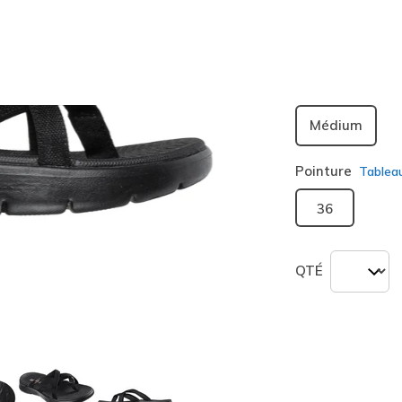
sélection
Largeur
Médium
Pointure
Tablea
36
QTÉ