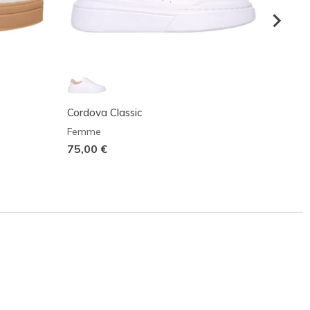
Cordova Classic
Hotsho
Femme
Femm
75,00 €
70,00