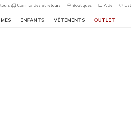
tours
Commandes et retours
Boutiques
Aide
Lis
MMES
ENFANTS
VÊTEMENTS
OUTLET
🎒 Guide de la rentrée scolaire :
ACHETER
décontractées
Femme
SKX 92 - 
1
Évaluation clien
75,00 €
i
Couleur
Vert Sa