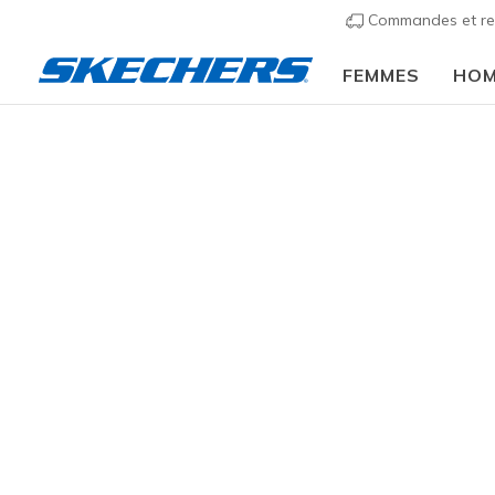
Commandes et re
FEMMES
HO
Femmes
Chaussures
Sneakers
Chaussures 