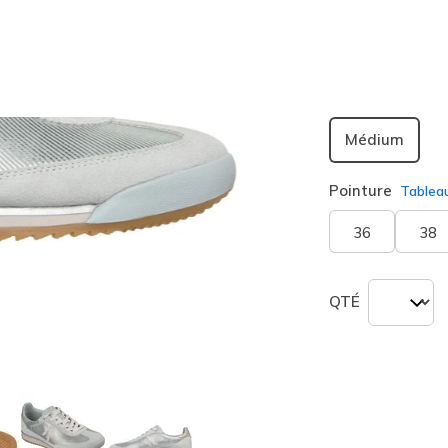
sélection
Largeur
Médium
Pointure
Tablea
36
38
QTÉ