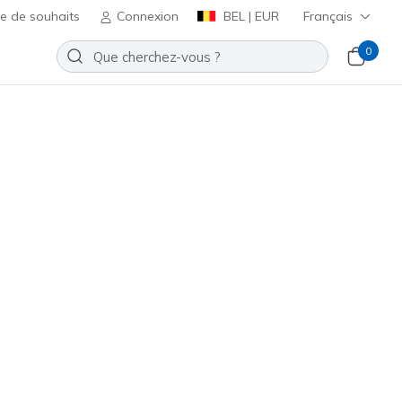
te de souhaits
Connexion
BEL | EUR
Français
0
Perfectly Shimmered
Ajouter à la Liste de souhaits
 avis
t 4,5 sur 5
ncl. TVA
uge
(#
185450
SAGE
)