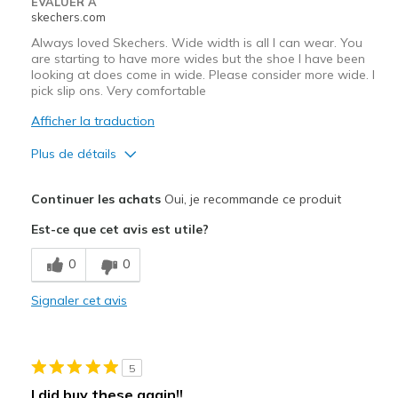
EVALUER À
skechers.com
Always loved Skechers. Wide width is all I can wear. You
are starting to have more wides but the shoe I have been
looking at does come in wide. Please consider more wide. I
pick slip ons. Very comfortable
Afficher la traduction
Plus de détails
Le pour
Continuer les achats
Oui, je recommande ce produit
Attractive Design
Est-ce que cet avis est utile?
Comfortable
0
0
Stylish
Signaler cet avis
Les meilleures utilisations
Casual Wear
5
Travel
I did buy these again!!