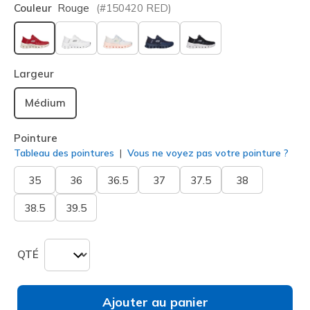
Couleur
Rouge
(#
150420
RED
)
sélectionné
Largeur
Médium
Pointure
Tableau des pointures
Vous ne voyez pas votre pointure ?
35
36
36.5
37
37.5
38
38.5
39.5
QTÉ
Ajouter au panier