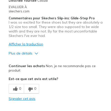
Describe Yourself
Casual
Casual Wear
EVALUER À
skechers.com
Going Out
Commentaires pour Skechers Slip-ins: Glide-Step Pro
I was so excited for these shoes but they are absolutely a
Travel
1/2 size too small. They were also supposed to be wide
width and they are not. By far the most uncomfortable
Width
Feels too narrow
Skechers I've ever had.
Sizing
Feels true to size
Afficher la traduction
Plus de détails
Le pour
Continuer les achats
Non, je ne recommande pas ce
Attractive Design
produit
Est-ce que cet avis est utile?
Durable
0
0
Stylish
Signaler cet avis
Les meilleures utilisations
Casual Wear