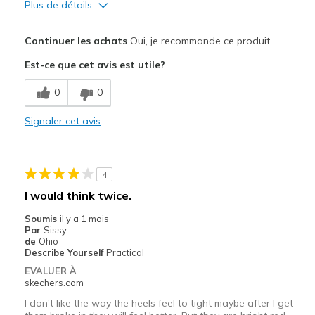
Plus de détails
Le pour
Continuer les achats
Oui, je recommande ce produit
Breathe Well
Est-ce que cet avis est utile?
Comfortable
0
0
Durable
Signaler cet avis
Les meilleures utilisations
Casual Wear
4
I have Livestock so I use these for my around th
I would think twice.
Width
Feels true to width
Soumis
il y a 1 mois
Par
Sissy
Sizing
Feels true to size
de
Ohio
View On Shoes
Shoes are for Wearing
Describe Yourself
Practical
EVALUER À
skechers.com
I don't like the way the heels feel to tight maybe after I get