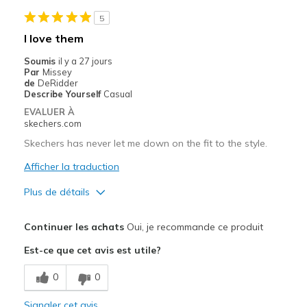
Width
Feels too narrow
5
Sizing
Feels half size too small
I love them
View On Shoes
Shoes are for Wearing
Soumis
il y a 27 jours
Par
Missey
de
DeRidder
Describe Yourself
Casual
EVALUER À
skechers.com
Skechers has never let me down on the fit to the style.
Afficher la traduction
Plus de détails
Le pour
Continuer les achats
Oui, je recommande ce produit
Attractive Design
Est-ce que cet avis est utile?
Breathe Well
0
0
Comfortable
Signaler cet avis