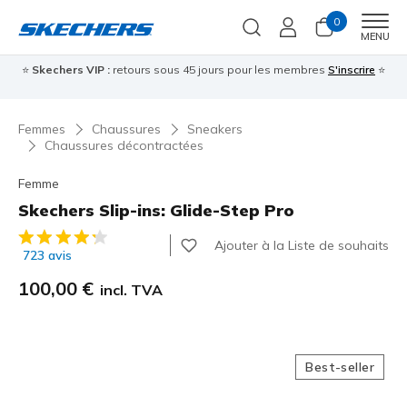
0
Men
MENU
⭐
Skechers VIP :
retours sous 45 jours pour les membres
S'inscrire
⭐

Femmes
Chaussures
Sneakers
Chaussures décontractées
Femme
Skechers Slip-ins: Glide-Step Pro
Évaluation client 5 sur 5
Ajouter à la Liste de souhaits
723 avis
100,00 €
incl. TVA
Best-seller