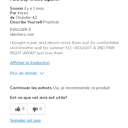
Width
Feels true to width
Soumis
il y a 1 mois
Par
Karen
Sizing
Feels true to size
de
Chandler AZ
View On Shoes
Shoes are for Wearing
Describe Yourself
Practical
EVALUER À
skechers.com
I bought a pair and almost wore them out! So comfortable
and breathe well for summer! SO, I BOUGHT A 2ND PAIR
RIGHT AWAY! Just love them
Afficher la traduction
Plus de détails
Le pour
Continuer les achats
Oui, je recommande ce produit
Attractive Design
Est-ce que cet avis est utile?
Breathe Well
0
0
Comfortable
Signaler cet avis
Durable