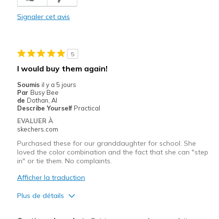
Comfortable
Signaler cet avis
Les meilleures utilisations
Casual Wear
5
Width
Feels true to width
I would buy them again!
Sizing
Feels true to size
Soumis
il y a 5 jours
View On Shoes
Shoes are for Wearing
Par
Busy Bee
de
Dothan, Al
Describe Yourself
Practical
EVALUER À
skechers.com
Purchased these for our granddaughter for school. She
loved the color combination and the fact that she can "step
in" or tie them. No complaints.
Afficher la traduction
Plus de détails
Le pour