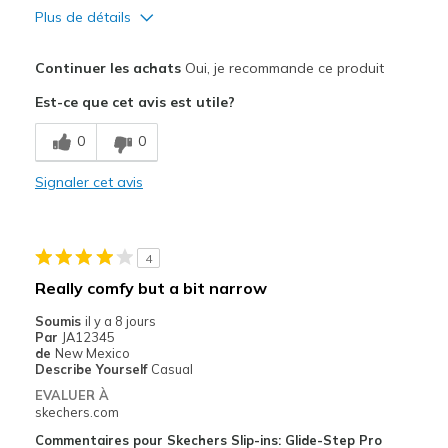
Plus de détails
Width
Feels true to width
Sizing
Feels true to size
Le pour
Continuer les achats
Oui, je recommande ce produit
View On Shoes
Shoes are for Wearing
Attractive Design
Est-ce que cet avis est utile?
Comfortable
0
0
Stylish
Signaler cet avis
Les meilleures utilisations
Casual Wear
4
Width
Feels true to width
Really comfy but a bit narrow
Sizing
Feels true to size
Soumis
il y a 8 jours
View On Shoes
I'm Into Shoes
Par
JA12345
de
New Mexico
Describe Yourself
Casual
EVALUER À
skechers.com
Commentaires pour Skechers Slip-ins: Glide-Step Pro