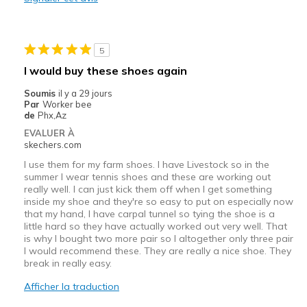
Durable
Stylish
5
Les meilleures utilisations
I would buy these shoes again
Casual Wear
Soumis
il y a 29 jours
Par
Worker bee
Going Out
de
Phx,Az
EVALUER À
Travel
skechers.com
I use them for my farm shoes. I have Livestock so in the
Width
Feels true to width
summer I wear tennis shoes and these are working out
Sizing
Feels true to size
really well. I can just kick them off when I get something
View On Shoes
I'm Into Shoes
inside my shoe and they're so easy to put on especially now
that my hand, I have carpal tunnel so tying the shoe is a
little hard so they have actually worked out very well. That
is why I bought two more pair so I altogether only three pair
I would recommend these. They are really a nice shoe. They
break in really easy.
Afficher la traduction