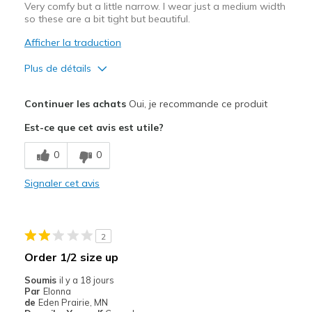
Very comfy but a little narrow. I wear just a medium width
so these are a bit tight but beautiful.
Afficher la traduction
Plus de détails
Le pour
Continuer les achats
Oui, je recommande ce produit
Attractive Design
Est-ce que cet avis est utile?
Breathe Well
0
0
Comfortable
Signaler cet avis
Durable
Stylish
2
Le contre
Order 1/2 size up
Narrow
Soumis
il y a 18 jours
Par
Elonna
Les meilleures utilisations
de
Eden Prairie, MN