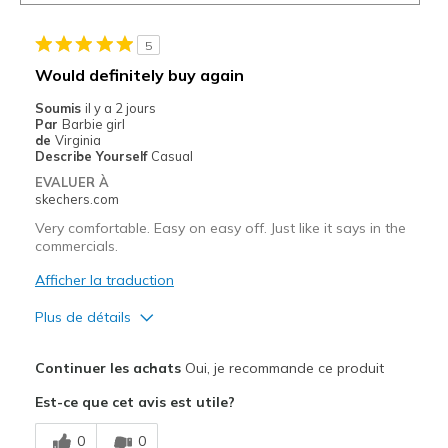
5
Would definitely buy again
Soumis
il y a 2 jours
Par
Barbie girl
de
Virginia
Describe Yourself
Casual
EVALUER À
skechers.com
Very comfortable. Easy on easy off. Just like it says in the
commercials.
Afficher la traduction
Plus de détails
Le pour
Continuer les achats
Oui, je recommande ce produit
Attractive Design
Est-ce que cet avis est utile?
Breathe Well
0
0