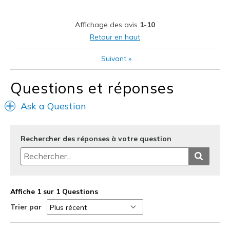
Stylish
Affichage des avis
1-10
Les meilleures utilisations
Retour en haut
Casual Wear
Suivant
»
Travel
Questions et réponses
Width
Feels true to width
Ask a Question
Sizing
Feels true to size
View On Shoes
Shoes are for Wearing
Rechercher des réponses à votre question
Affiche 1 sur 1 Questions
Trier par