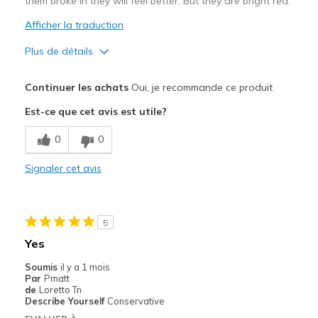
them broke in they will feel better. But they are bright red.
Afficher la traduction
Plus de détails
Le pour
Continuer les achats
Oui, je recommande ce produit
Attractive Design
Est-ce que cet avis est utile?
Stylish
0
0
Le contre
Signaler cet avis
Need Break In
Les meilleures utilisations
5
Special Occasions
Yes
Width
Feels too narrow
Soumis
il y a 1 mois
Sizing
Feels half size too small
Par
Pmatt
de
Loretto Tn
View On Shoes
I'm Into Shoes
Describe Yourself
Conservative