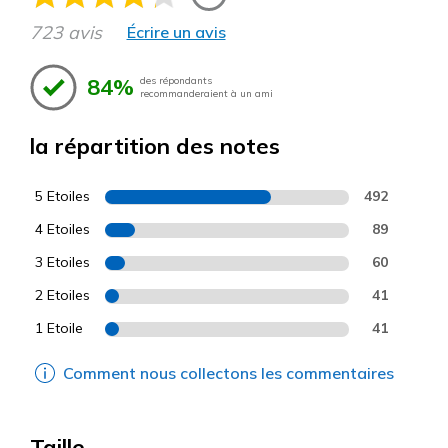
723 avis
Écrire un avis
84%
des répondants
recommanderaient à un ami
la répartition des notes
5 Etoiles
492
4 Etoiles
89
3 Etoiles
60
2 Etoiles
41
1 Etoile
41
Comment nous collectons les commentaires
Taille