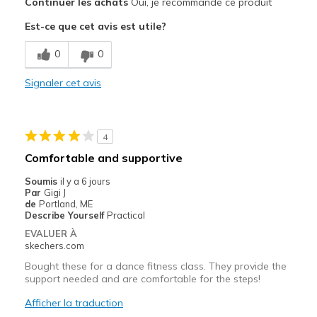
Continuer les achats
Oui, je recommande ce produit
Attractive Design
Est-ce que cet avis est utile?
Breathe Well
0
0
Comfortable
Signaler cet avis
Durable
Stylish
4
Le contre
Comfortable and supportive
Need Break In
Soumis
il y a 6 jours
Par
Gigi J
Les meilleures utilisations
de
Portland, ME
Describe Yourself
Practical
Casual Wear
EVALUER À
skechers.com
Going Out
Bought these for a dance fitness class. They provide the
Special Occasions
support needed and are comfortable for the steps!
Afficher la traduction
Travel