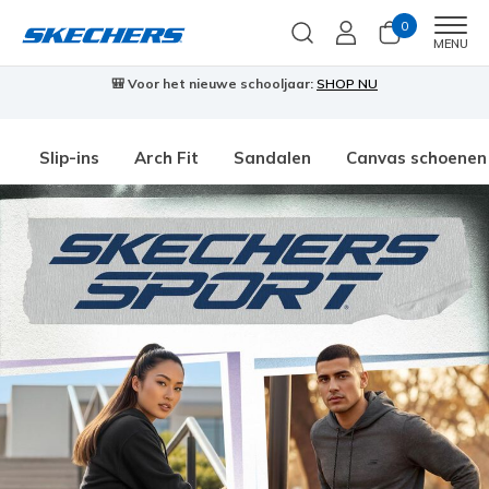
0
Men
MENU
🎒 Voor het nieuwe schooljaar:
SHOP NU
Slip-ins
Arch Fit
Sandalen
Canvas schoenen