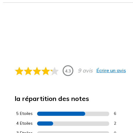
9 avis
Écrire un avis
4.3
la répartition des notes
5 Etoiles
6
4 Etoiles
2
3 Etoiles
0