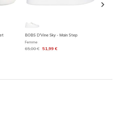
et
BOBS D'Vine Sky - Main Step
BOBS S
Femme
Femm
Prix réduit de
65,00 €
à
51,99 €
60,00