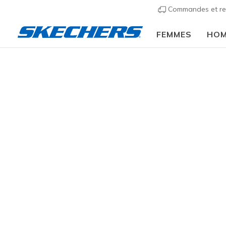
Commandes et re
FEMMES
HO
Femmes
Chaussures
Sneakers
Chaussures 