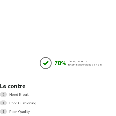
78%
des répondants
recommanderaient à un ami
Le contre
2
Need Break In
1
Poor Cushioning
1
Poor Quality