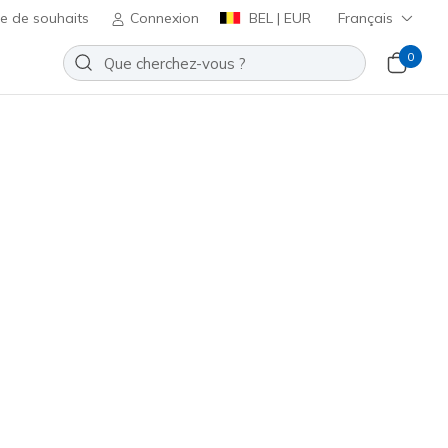
te de souhaits
Connexion
BEL | EUR
Français
0
h Comfort B Sweet - A Bind
Ajouter à la Liste de souhaits
 avis
t 4,1 sur 5
ncl. TVA
117560
BBK
)