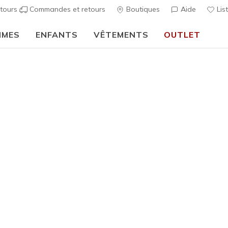
tours
Commandes et retours
Boutiques
Aide
Lis
MMES
ENFANTS
VÊTEMENTS
OUTLET
⭐
Skechers VIP :
retours sous 45 jours pour les membres
S'inscrire
⭐
décontractées
Femme
BOBS Arc
9
Évaluation clien
70,00 €
i
Couleur
Noir
(#