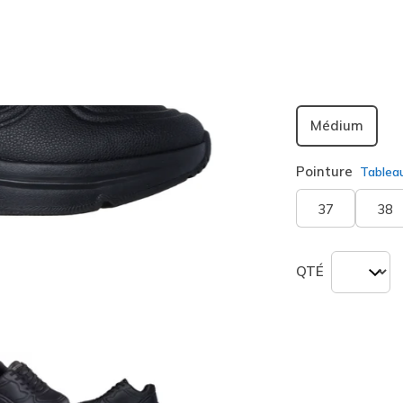
sélection
Largeur
Médium
Pointure
Tablea
37
38
QTÉ