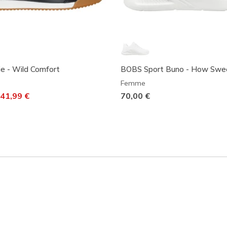
ie - Wild Comfort
BOBS Sport Buno - How Swe
Femme
it de
41,99 €
70,00 €