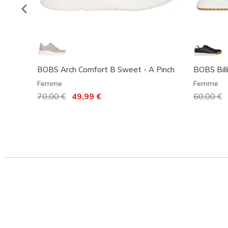
BOBS Arch Comfort B Sweet - A Pinch
BOBS Bill
Femme
Femme
Prix réduit de
70,00 €
à
49,99 €
Prix rédu
60,00 €
à