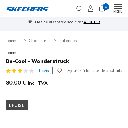
0
Men
MENU
🎒 Guide de la rentrée scolaire :
ACHETER
⭐
us
Femmes
Chaussures
Ballerines
Femme
Be-Cool - Wonderstruck
Ajouter à la Liste de souhaits
1 avis
Évaluation client 5 sur 5
80,00 €
incl. TVA
ÉPUISÉ