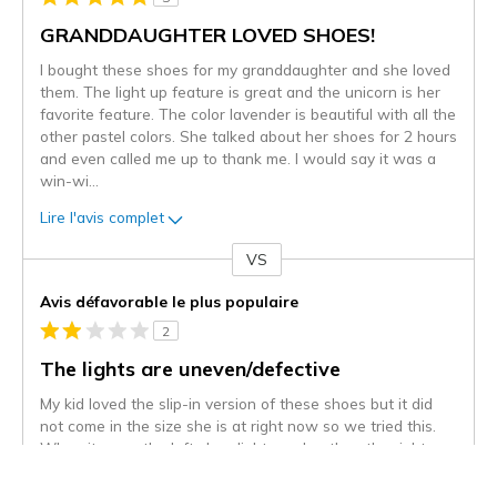
GRANDDAUGHTER LOVED SHOES!
I bought these shoes for my granddaughter and she loved
them. The light up feature is great and the unicorn is her
favorite feature. The color lavender is beautiful with all the
other pastel colors. She talked about her shoes for 2 hours
and even called me up to thank me. I would say it was a
win-wi
...
Lire l'avis complet
VS
Coup
de
Avis défavorable le plus populaire
projecteur
2
sur
les
The lights are uneven/defective
critiques
My kid loved the slip-in version of these shoes but it did
not come in the size she is at right now so we tried this.
When it came the left shoe light weaker than the right.
Now right isn't working.