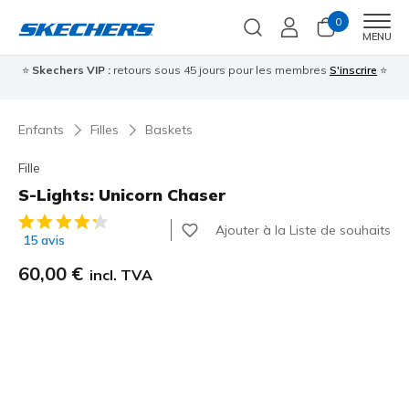
0
Men
MENU
⭐
Skechers VIP :
retours sous 45 jours pour les membres
S'inscrire
⭐

Enfants
Filles
Baskets
Fille
S-Lights: Unicorn Chaser
Évaluation client 5 sur 5
Ajouter à la Liste de souhaits
15 avis
60,00 €
incl. TVA