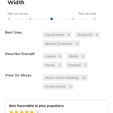
Width
Feels too narrow
Feels too wide
Best Uses
Casual Wear
9
Going Out
3
Special Occasions
2
Describe Yourself
Casual
4
Stylish
3
Trendy
2
Practical
1
View On Shoes
Shoes are for Wearing
11
I'm Into Shoes
2
Avis favorable le plus populaire
5