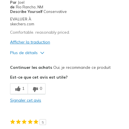
Par
Joel
Sizing
Feels true to size
de
Rio Rancho, NM
Describe Yourself
Conservative
EVALUER À
skechers.com
Comfortable. reasonably priced.
Afficher la traduction
Plus de détails
Le pour
Continuer les achats
Oui, je recommande ce produit
Comfortable
Est-ce que cet avis est utile?
Width
Feels true to width
1
0
Sizing
Feels true to size
View On Shoes
Shoes are for Wearing
Signaler cet avis
5