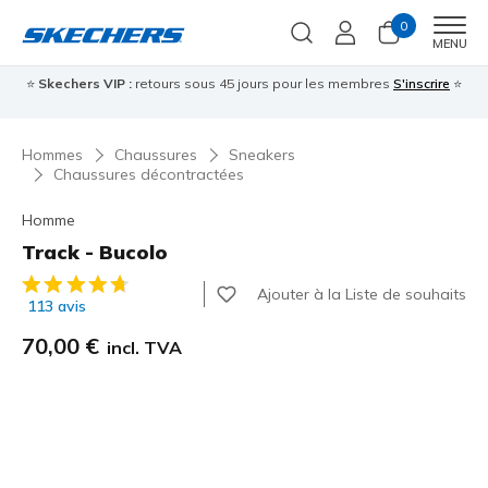
0
Men
MENU
⭐
Skechers VIP :
retours sous 45 jours pour les membres
S'inscrire
⭐

Hommes
Chaussures
Sneakers
Chaussures décontractées
Homme
Track - Bucolo
Évaluation client 5 sur 5
Ajouter à la Liste de souhaits
113 avis
70,00 €
incl. TVA