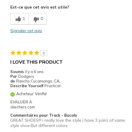
Attractive Design
Est-ce que cet avis est utile?
Breathe Well
1
0
Comfortable
Signaler cet avis
Durable
Stylish
5
Les meilleures utilisations
I LOVE THIS PRODUCT
Casual Wear
Soumis
il y a 6 ans
Par
Dodgers
Going Out
de
Rancho Cucamonga. CA,
Describe Yourself
Practical
Travel
Acheteur Vérifié
EVALUER À
Width
Feels true to width
skechers.com
Sizing
Feels true to size
Commentaires pour Track - Bucolo
View On Shoes
Shoes are for Wearing
GREAT SHOES!!! i really love the style i have 3 pairs of same
style shoe.But different colors