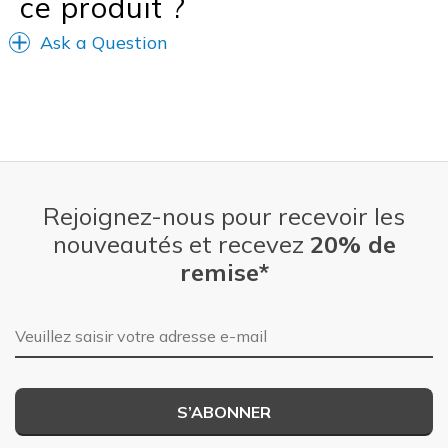
ce produit ?
Width
Feels too narrow
Ask a Question
Sizing
Feels true to size
View On Shoes
Shoes are for Wearing
Rejoignez-nous pour recevoir les
nouveautés et recevez
20% de
remise*
Adresse e-mail
S’ABONNER