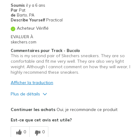
Soumis
il y a 6 ans
Width
Feels true to width
Par
Pat
de
Barto, PA
Sizing
Feels true to size
Describe Yourself
Practical
Acheteur Vérifié
EVALUER À
skechers.com
Commentaires pour Track - Bucolo
This is my second pair of Skechers sneakers. They are so
comfortable and fit me very well. They are also very light
weight. Although I cannot comment on how they will wear, I
highly recommend these sneakers.
Afficher la traduction
Plus de détails
Le pour
Continuer les achats
Oui, je recommande ce produit
Attractive Design
Est-ce que cet avis est utile?
Comfortable
0
0