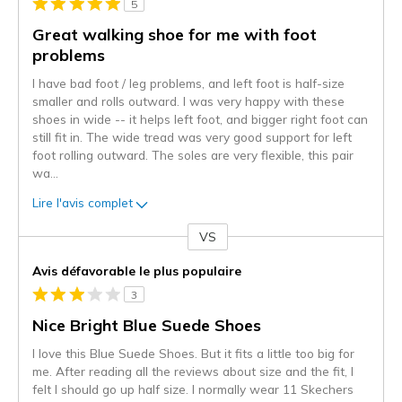
5
Great walking shoe for me with foot
problems
I have bad foot / leg problems, and left foot is half-size
smaller and rolls outward. I was very happy with these
shoes in wide -- it helps left foot, and bigger right foot can
still fit in. The wide tread was very good support for left
foot rolling outward. The soles are very flexible, this pair
wa
...
Lire l'avis complet
VS
Coup
de
Avis défavorable le plus populaire
projecteur
3
sur
les
Nice Bright Blue Suede Shoes
critiques
I love this Blue Suede Shoes. But it fits a little too big for
me. After reading all the reviews about size and the fit, I
felt I should go up half size. I normally wear 11 Skechers