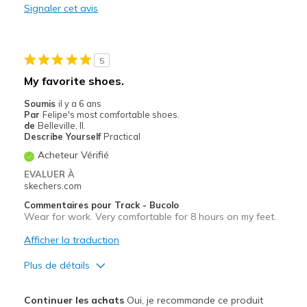
Signaler cet avis
none
Les meilleures utilisations
5
Casual Wear
My favorite shoes.
Width
Feels true to width
Soumis
il y a 6 ans
Sizing
Feels true to size
Par
Felipe's most comfortable shoes.
de
Belleville, Il.
View On Shoes
I'm Into Shoes
Describe Yourself
Practical
Acheteur Vérifié
EVALUER À
skechers.com
Commentaires pour Track - Bucolo
Wear for work. Very comfortable for 8 hours on my feet.
Afficher la traduction
Plus de détails
Le pour
Continuer les achats
Oui, je recommande ce produit