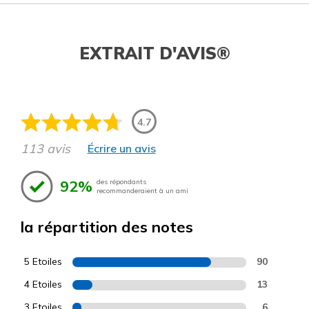
EXTRAIT D'AVIS®
4.7
113 avis
Écrire un avis
92%
des répondants
recommanderaient à un ami
la répartition des notes
5 Etoiles
90
4 Etoiles
13
3 Etoiles
6