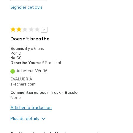
Stylish
Signaler cet avis
Les meilleures utilisations
Walking
2
Width
Feels true to width
Doesn't breathe
Sizing
Feels true to size
Soumis
il y a 6 ans
View On Shoes
Shoes are for Wearing
Par
D
de
SC
Describe Yourself
Practical
Acheteur Vérifié
EVALUER À
skechers.com
Commentaires pour Track - Bucolo
None
Afficher la traduction
Plus de détails
Le pour