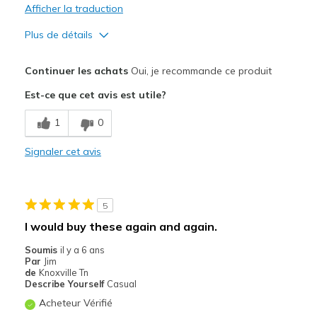
Afficher la traduction
Plus de détails
Le pour
Continuer les achats
Oui, je recommande ce produit
Attractive Design
Est-ce que cet avis est utile?
Breathe Well
1
0
Comfortable
Signaler cet avis
Durable
Stylish
5
Les meilleures utilisations
I would buy these again and again.
Casual Wear
Soumis
il y a 6 ans
Par
Jim
Going Out
de
Knoxville Tn
Describe Yourself
Casual
Special Occasions
Acheteur Vérifié