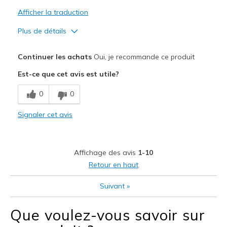
Afficher la traduction
Plus de détails
Le pour
Continuer les achats
Oui, je recommande ce produit
Attractive Design
Est-ce que cet avis est utile?
Breathe Well
0
0
Comfortable
Signaler cet avis
Durable
Le contre
Affichage des avis
1-10
Need Break In
Retour en haut
Les meilleures utilisations
Suivant
»
Casual Wear
Que voulez-vous savoir sur
Going Out