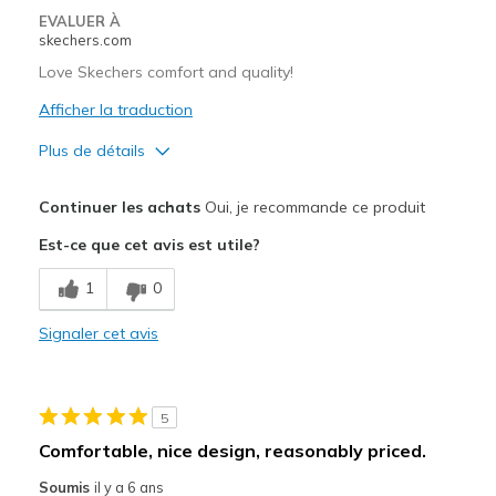
EVALUER À
skechers.com
Love Skechers comfort and quality!
Afficher la traduction
Plus de détails
Le pour
Continuer les achats
Oui, je recommande ce produit
Comfortable
Est-ce que cet avis est utile?
Les meilleures utilisations
1
0
Casual Wear
Signaler cet avis
Going Out
Special Occasions
5
Travel
Comfortable, nice design, reasonably priced.
Width
Feels true to width
Soumis
il y a 6 ans