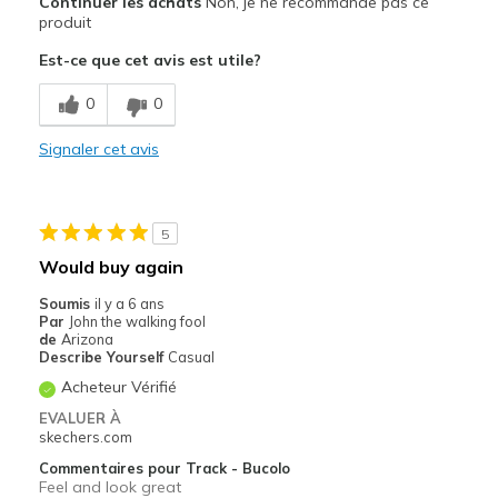
Continuer les achats
Non, je ne recommande pas ce
Durable
produit
Est-ce que cet avis est utile?
Les meilleures utilisations
Casual Wear
0
0
Sizing
Signaler cet avis
Feels true to size
View On Shoes
Shoes are for Wearing
5
Would buy again
Soumis
il y a 6 ans
Par
John the walking fool
de
Arizona
Describe Yourself
Casual
Acheteur Vérifié
EVALUER À
skechers.com
Commentaires pour Track - Bucolo
Feel and look great