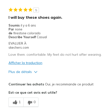
Casual Wear
5
wear to work
I will buy these shoes again.
Width
Feels true to width
Soumis
il y a 6 ans
Par
none
Sizing
Feels true to size
de
firestone colorado
View On Shoes
Shoes are for Wearing
Describe Yourself
Casual
EVALUER À
skechers.com
Love them. comfortable. My feet do not hurt after wearing.
Afficher la traduction
Plus de détails
Le pour
Continuer les achats
Oui, je recommande ce produit
Breathe Well
Est-ce que cet avis est utile?
Comfortable
1
0
Le contre