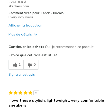
Travel
EVALUER À
skechers.com
Width
Feels true to width
Commentaires pour Track - Bucolo
Every day wear.
Sizing
Feels true to size
View On Shoes
Shoes are for Wearing
Afficher la traduction
Plus de détails
Le pour
Continuer les achats
Oui, je recommande ce produit
Attractive Design
Est-ce que cet avis est utile?
Breathe Well
1
0
Comfortable
Signaler cet avis
Stylish
Les meilleures utilisations
5
Casual Wear
I love these stylish, lightweight, very comfortable
sneakers
Travel