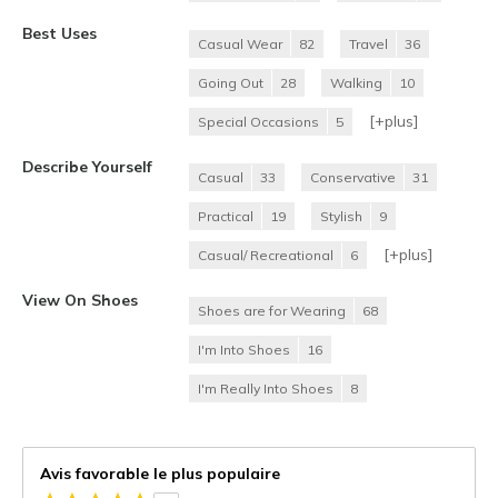
Best Uses
Casual Wear
82
Travel
36
Going Out
28
Walking
10
[+
plus
]
Special Occasions
5
Describe Yourself
Casual
33
Conservative
31
Practical
19
Stylish
9
[+
plus
]
Casual/ Recreational
6
View On Shoes
Shoes are for Wearing
68
I'm Into Shoes
16
I'm Really Into Shoes
8
Avis favorable le plus populaire