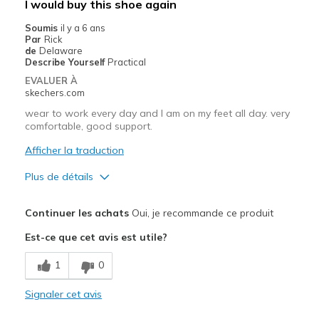
I would buy this shoe again
Soumis
il y a 6 ans
Par
Rick
de
Delaware
Describe Yourself
Practical
EVALUER À
skechers.com
wear to work every day and I am on my feet all day. very
comfortable, good support.
Afficher la traduction
Plus de détails
Le pour
Continuer les achats
Oui, je recommande ce produit
Attractive Design
Est-ce que cet avis est utile?
Comfortable
1
0
did not require time to break them in.
Signaler cet avis
Les meilleures utilisations