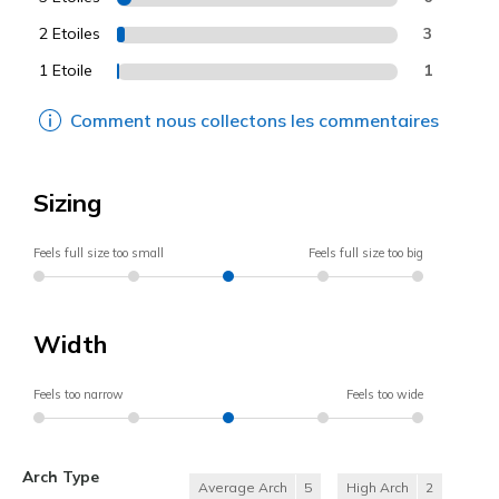
2 Etoiles
3
1 Etoile
1
Comment nous collectons les commentaires
Sizing
Feels full size too small
Feels full size too big
Width
Feels too narrow
Feels too wide
Arch Type
Average Arch
5
High Arch
2