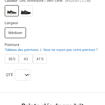
Couleur
Gris Anthracite / Vert-Lime
(#
52630
CCLM
)
sélectionné
Largeur
Médium
Pointure
Tableau des pointures
Vous ne voyez pas votre pointure ?
39.5
43
47.5
QTÉ