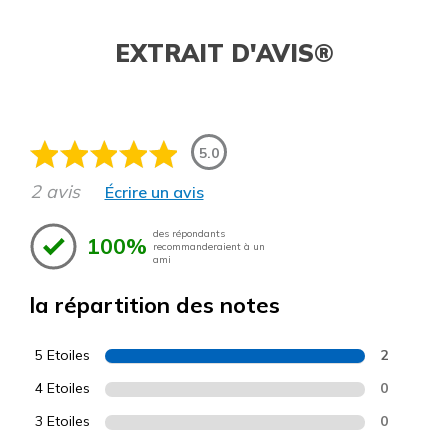
EXTRAIT D'AVIS®
5.0
2 avis
Écrire un avis
des répondants
100%
recommanderaient à un
ami
la répartition des notes
5 Etoiles
2
4 Etoiles
0
3 Etoiles
0