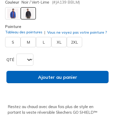
Couleur
Noir / Vert-Lime
(#
JA139
BBLM
)
sélectionné
Pointure
Tableau des pointures
Vous ne voyez pas votre pointure ?
S
M
L
XL
2XL
QTÉ
Ajouter au panier
Restez au chaud avec deux fois plus de style en
portant la veste réversible Skechers GO SHIELD™