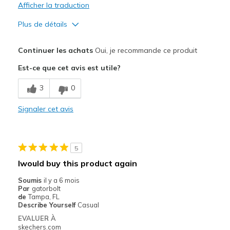
Afficher la traduction
Plus de détails
Le pour
Continuer les achats
Oui, je recommande ce produit
Attractive Design
Est-ce que cet avis est utile?
Comfortable
3
0
Width
Feels true to width
Signaler cet avis
Sizing
Feels true to size
5
Iwould buy this product again
Soumis
il y a 6 mois
Par
gatorbolt
de
Tampa, FL
Describe Yourself
Casual
EVALUER À
skechers.com