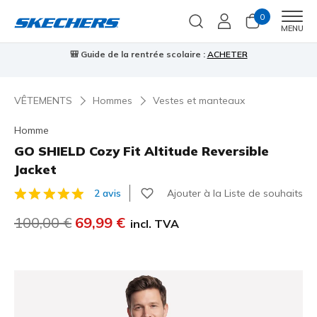
0
Men
MENU
Guide de la rentrée scolaire :
ACHETER
⭐
Skechers VIP :
retour
VÊTEMENTS
Hommes
Vestes et manteaux
Homme
GO SHIELD Cozy Fit Altitude Reversible
Jacket
Ajouter à la Liste de souhaits
2 avis
Évaluation client 4,7 sur 5
Prix réduit de
100,00 €
à
69,99 €
incl. TVA