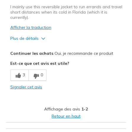
I mainly use this reversible jacket to run errands and travel
short distances when its cold in Florida (which it is
currently).
Afficher la traduction
Plus de détails
Le pour
Continuer les achats
Oui, je recommande ce produit
Breathe Well
Est-ce que cet avis est utile?
Comfortable
3
0
Les meilleures utilisations
Signaler cet avis
Casual Wear
Travel
Affichage des avis
1-2
Width
Feels true to width
Retour en haut
Sizing
Feels true to size