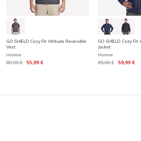
GO SHIELD Cozy Fit Altitude Reversible
GO SHIELD Cozy Fit 
Vest
Jacket
Homme
Homme
Prix réduit de
à
Prix réduit de
à
80,00 €
55,99 €
85,00 €
59,99 €