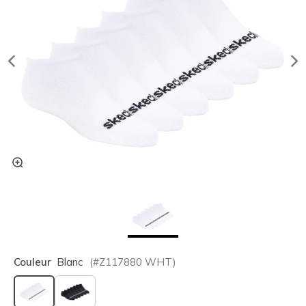
Couleur
Blanc
(#
Z117880
WHT
)