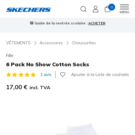
0
Men
MENU
⭐
Skechers VIP :
retours sous 45 jours pour les membres
S'inscrire
⭐
VÊTEMENTS
Accessoires
Chaussettes
Fille
6 Pack No Show Cotton Socks
Ajouter à la Liste de souhaits
1 avis
Évaluation client 3,3 sur 5
17,00 €
incl. TVA