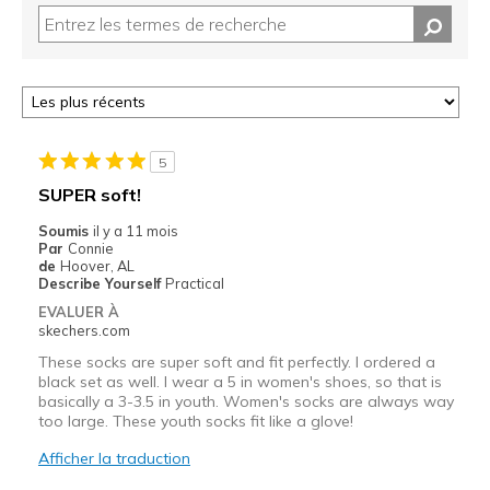
5
SUPER soft!
Soumis
il y a 11 mois
Par
Connie
de
Hoover, AL
Describe Yourself
Practical
EVALUER À
skechers.com
These socks are super soft and fit perfectly. I ordered a
black set as well. I wear a 5 in women's shoes, so that is
basically a 3-3.5 in youth. Women's socks are always way
too large. These youth socks fit like a glove!
Afficher la traduction