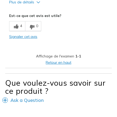
Plus de détails
Le pour
Est-ce que cet avis est utile?
Breathe Well
4
0
Comfortable
Signaler cet avis
Les meilleures utilisations
Casual Wear
Affichage de l'examen
1-1
Width
Feels true to width
Retour en haut
Sizing
Feels true to size
Que voulez-vous savoir sur
ce produit ?
Ask a Question