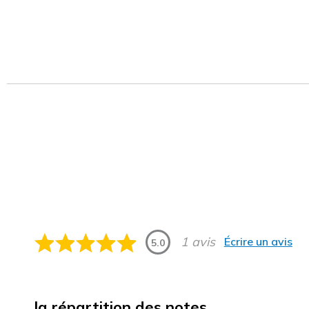
1 avis
Écrire un avis
5.0
la répartition des notes