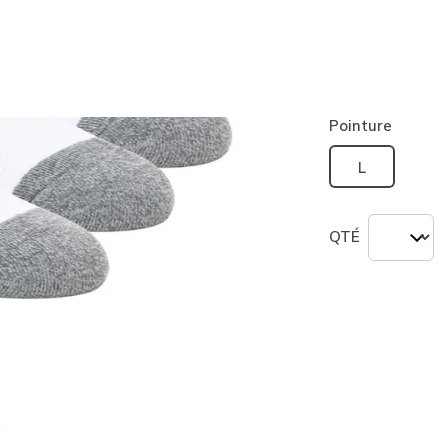
Couleur
Blanc
(
sélection
Pointure
L
QTÉ