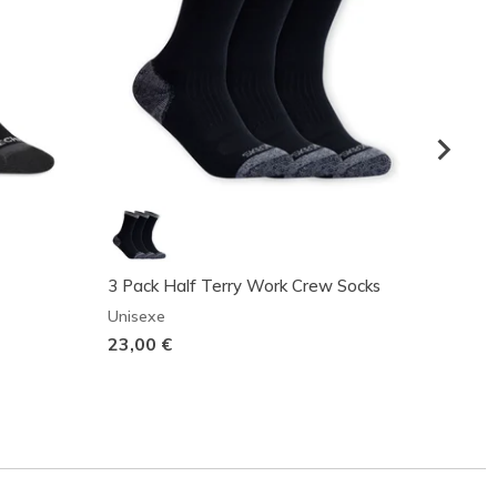
3 Pack Half Terry Work Crew Socks
3 Pack
Unisexe
Homm
23,00 €
18,00