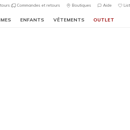
tours
Commandes et retours
Boutiques
Aide
Lis
MMES
ENFANTS
VÊTEMENTS
OUTLET
⭐
Skechers VIP :
retours sous 45 jours pour les membres
S'inscrire
⭐
Homme
3 Pack Me
Socks
1
Évaluation clien
20,00 €
i