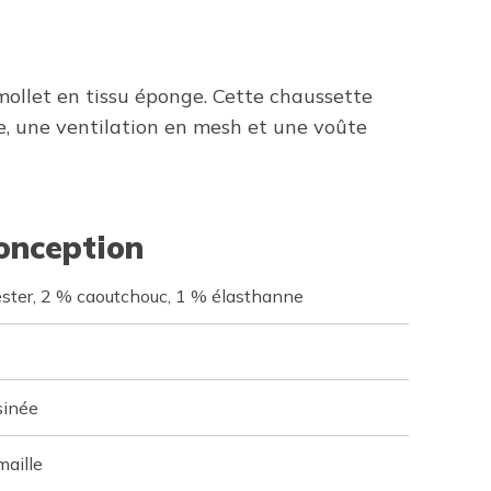
ollet en tissu éponge. Cette chaussette
ée, une ventilation en mesh et une voûte
conception
ster, 2 % caoutchouc, 1 % élasthanne
sinée
maille