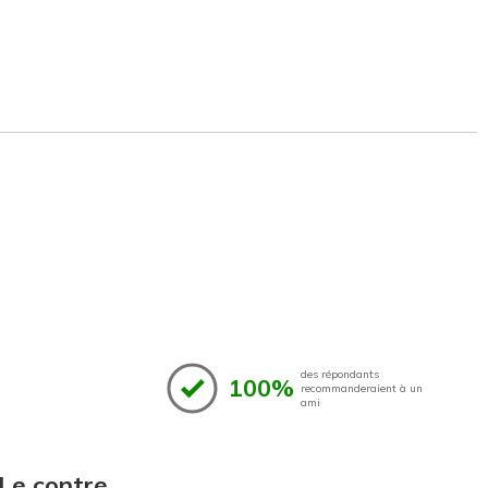
des répondants
100%
recommanderaient à un
ami
Le contre