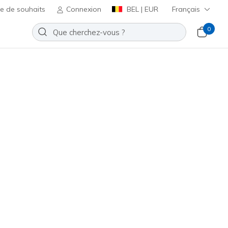
te de souhaits
Connexion
BEL | EUR
Français
0
n's Half Terry Quarter Crew
Ajouter à la Liste de souhaits
 avis
t 4,1 sur 5
ncl. TVA