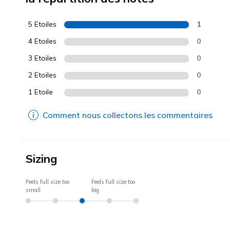
5 Etoiles
1
4 Etoiles
0
3 Etoiles
0
2 Etoiles
0
1 Etoile
0
Comment nous collectons les commentaires
Sizing
Feels full size too
Feels full size too
small
big