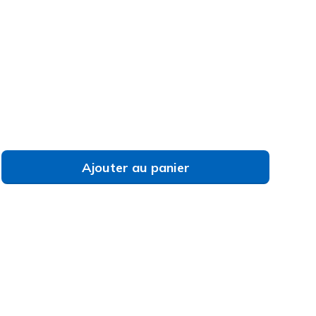
#
Z114981H
WHT
)
né
Ajouter au panier